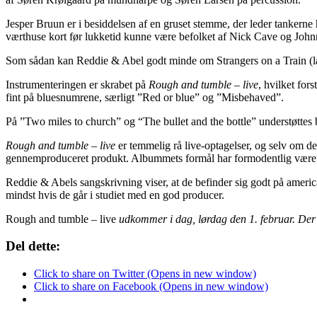
Jesper Bruun er i besiddelsen af en gruset stemme, der leder tankerne
værthuse kort før lukketid kunne være befolket af Nick Cave og Jo
Som sådan kan Reddie & Abel godt minde om Strangers on a Train (
Instrumenteringen er skrabet på
Rough and tumble – live
, hvilket fo
fint på bluesnumrene, særligt ”Red or blue” og ”Misbehaved”.
På ”Two miles to church” og “The bullet and the bottle” understøttes
Rough and tumble – live
er temmelig rå live-optagelser, og selv om de
gennemproduceret produkt. Albummets formål har formodentlig været at i
Reddie & Abels sangskrivning viser, at de befinder sig godt på americ
mindst hvis de går i studiet med en god producer.
Rough and tumble – live
udkommer i dag, lørdag den 1. februar. Der
Del dette:
Click to share on Twitter (Opens in new window)
Click to share on Facebook (Opens in new window)