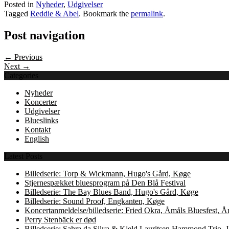
Posted in
Nyheder
,
Udgivelser
Tagged
Reddie & Abel
. Bookmark the
permalink
.
Post navigation
← Previous
Next →
Categories
Nyheder
Koncerter
Udgivelser
Blueslinks
Kontakt
English
Latest Posts
Billedserie: Torp & Wickmann, Hugo's Gård, Køge
Stjernespækket bluesprogram på Den Blå Festival
Billedserie: The Bay Blues Band, Hugo's Gård, Køge
Billedserie: Sound Proof, Engkanten, Køge
Koncertanmeldelse/billedserie: Fried Okra, Åmåls Bluesfest, 
Perry Stenbäck er død
Billedserie: Sahra da Silva & Kjeld Lauritsen Hammond Trio,