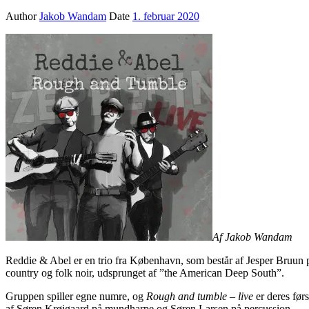
Author
Jakob Wandam
Date
1. februar 2020
Af Jakob Wandam
Reddie & Abel er en trio fra København, som består af Jesper Bruun 
country og folk noir, udsprunget af ”the American Deep South”.
Gruppen spiller egne numre, og
Rough and tumble – live
er deres før
af Søren Krøigaard på mundharpe og Søren Larsen på percussion.