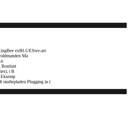
 KingBee exBLUESive-arr
troldmanden Ma
An
s Bonfant
er), i B
e. Eksemp
 studiepladen Plugging in (