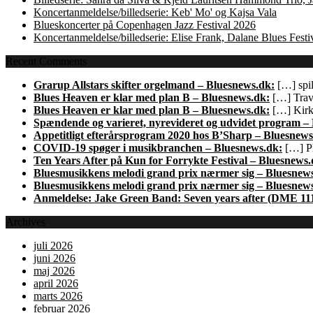
Koncertanmeldelse/billedserie: Keb' Mo' og Kajsa Vala
Blueskoncerter på Copenhagen Jazz Festival 2026
Koncertanmeldelse/billedserie: Elise Frank, Dalane Blues Festi
Recent Comments
Grarup Allstars skifter orgelmand – Bluesnews.dk:
[…] spil
Blues Heaven er klar med plan B – Bluesnews.dk:
[…] Trave
Blues Heaven er klar med plan B – Bluesnews.dk:
[…] Kirk 
Spændende og varieret, nyrevideret og udvidet program –
Appetitligt efterårsprogram 2020 hos B’Sharp – Bluesnews
COVID-19 spøger i musikbranchen – Bluesnews.dk:
[…] Pl
Ten Years After på Kun for Forrykte Festival – Bluesnews.
Bluesmusikkens melodi grand prix nærmer sig – Bluesnew
Bluesmusikkens melodi grand prix nærmer sig – Bluesnew
Anmeldelse: Jake Green Band: Seven years after (DME 11
Archives
juli 2026
juni 2026
maj 2026
april 2026
marts 2026
februar 2026