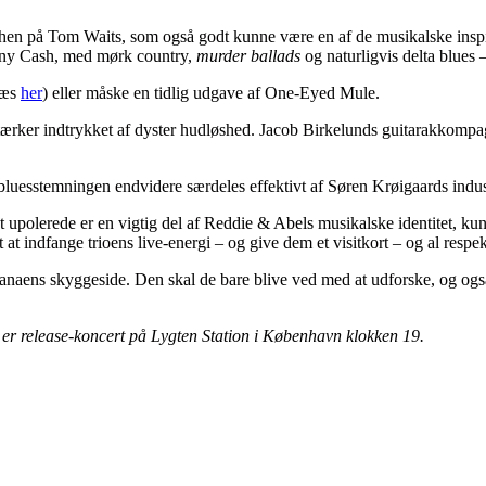
 hen på Tom Waits, som også godt kunne være en af de musikalske inspira
hnny Cash, med mørk country,
murder ballads
og naturligvis delta blues –
læs
her
) eller måske en tidlig udgave af One-Eyed Mule.
rstærker indtrykket af dyster hudløshed. Jacob Birkelunds guitarakkomp
 bluesstemningen endvidere særdeles effektivt af Søren Krøigaards indu
t upolerede er en vigtig del af Reddie & Abels musikalske identitet, ku
ndfange trioens live-energi – og give dem et visitkort – og al respekt 
anaens skyggeside. Den skal de bare blive ved med at udforske, og også g
 er release-koncert på Lygten Station i København klokken 19.