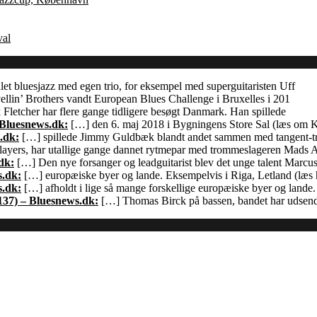
val
let bluesjazz med egen trio, for eksempel med superguitaristen Uff
llin’ Brothers vandt European Blues Challenge i Bruxelles i 201
Fletcher har flere gange tidligere besøgt Danmark. Han spillede
 Bluesnews.dk:
[…] den 6. maj 2018 i Bygningens Store Sal (læs om
.dk:
[…] spillede Jimmy Guldbæk blandt andet sammen med tangent-
ayers, har utallige gange dannet rytmepar med trommeslageren Mads 
dk:
[…] Den nye forsanger og leadguitarist blev det unge talent Marcu
s.dk:
[…] europæiske byer og lande. Eksempelvis i Riga, Letland (læs h
s.dk:
[…] afholdt i lige så mange forskellige europæiske byer og land
137) – Bluesnews.dk:
[…] Thomas Birck på bassen, bandet har udsendt