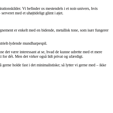
tionskilder. Vi befinder os mestendels i et noir-univers, hvis
 serveret med et uhøjtideligt glimt i øjet.
agnement er enkelt med en bidende, metallisk tone, som især fungerer
strielt-lydende mundharpespil.
nne det være interessant at se, hvad de kunne udrette med et mere
for dét. Men det virker også lidt privat og ufærdigt.
erne holde fast i det minimalistiske; så lytter vi gerne med – ikke