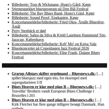
Billedserie: Torp & Wickmann, Hugo's Gård, Køge
Stjernespækket bluesprogram på Den Blå Festival
Billedserie: The Bay Blues Band, Hugo's Gård, Køge
Billedserie: Sound Proof, Engkanten, Køge
Koncertanmeldelse/billedserie: Fried Okra, Åmåls Bluesfest,
Åmål
Perry Stenbäck er død
Billedserie: Sahra da Silva & Kjeld Lauritsen Hammond Trio,
Jazzcup, København
Koncertanmeldelse/billedserie: Keb' Mo' og Kajsa Vala
Blueskoncerter på Copenhagen Jazz Festival 2026
Koncertanmeldelse/billedserie: Elise Frank, Dalane Blues
Festival
Recent Comments
Grarup Allstars skifter orgelmand – Bluesnews.dk:
[…]
spillet bluesjazz med egen trio, for eksempel med
superguitaristen Uff
Blues Heaven er klar med plan B – Bluesnews.dk:
[…]
Travellin’ Brothers vandt European Blues Challenge i
Bruxelles i 201
Blues Heaven er klar med plan B – Bluesnews.dk:
[…]
Kirk Fletcher har flere gange tidligere besøgt Danmark. Han
spillede