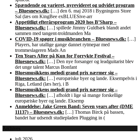
Spændende og varieret, nyrevideret og udvidet program
– Bluesnews.dk:
[…] den 6. maj 2018 i Bygningens Store
Sal (læs om KingBee exBLUESive-arr
Appetitligt efterårsprogram 2020 hos B’Sharp –
Bluesnews.dk:
[…] spillede Jimmy Guldbæk blandt andet
sammen med tangent-troldmanden Ma
COVID-19 spøger i musikbranchen – Bluesnews.dk:
[…]
Players, har utallige gange dannet rytmepar med
trommeslageren Mads An
Ten Years After på Kun for Forrykte Festival –
Bluesnews.dk:
[…] Den nye forsanger og leadguitarist blev
det unge talent Marcus Bonfant
Bluesmusikkens melodi grand prix nærmer sig –
Bluesnews.dk:
[…] europæiske byer og lande. Eksempelvis i
Riga, Letland (læs her), i B
Bluesmusikkens melodi grand prix nærmer sig –
Bluesnews.dk:
[…] afholdt i lige så mange forskellige
europæiske byer og lande. Eksemp
Anmeldelse: Jake Green Band: Seven years after (DME
11137) – Bluesnews.dk:
[…] Thomas Birck på bassen,
bandet har udsendt studiepladen Plugging in (
Archives
juli 2026