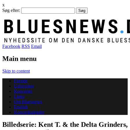
x
Søg efter:
Facebook
RSS
Email
Main menu
Skip to content
Forside
Udgivelser
Koncerter
Links
Om Bluesnews
English
Koncertkalender
Billedserie: Kent T. & the Delta Grinders,