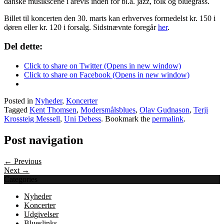
danske musikscene i årevis inden for bl.a. jazz, folk og bluegrass.
Billet til koncerten den 30. marts kan erhverves formedelst kr. 150 i
døren eller kr. 120 i forsalg. Sidstnævnte foregår
her
.
Del dette:
Click to share on Twitter (Opens in new window)
Click to share on Facebook (Opens in new window)
Posted in
Nyheder
,
Koncerter
Tagged
Kent Thomsen
,
Modersmålsblues
,
Olav Gudnason
,
Terji
Krossteig Messell
,
Uni Debess
. Bookmark the
permalink
.
Post navigation
← Previous
Next →
Categories
Nyheder
Koncerter
Udgivelser
Blueslinks