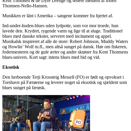
Kent Thomsen & de Dyre Drenge og senere medlem af trioen
Thomsen-Nello-Hansen.
Musikken er lånt i Amerika – sangene kommer fra hjertet af.
Ind-under-huden-blues uden lydpotte, som vor mor troede, hun
lavede den. Krydret, rygende varm og lige til at sluge. Traditionel
blues med danske tekster, serveret med incitament og appel.
Musikalsk inspireret af alle de store: Robert Johnson, Muddy Waters
og Howlin’ Wolf m.fl., men altså sunget på dansk. Hør om fiskeren,
fodermesteren og de gule ærter og andre skrøner fra Kent Thomsens
blues-univers. Kort sagt: intens blues med bid og vid.
Eksotisk
Den herboende Terji Krossteig Messell (FO) er født og opvokset i
Torshavn på Færøerne og leverer noget så eksotisk og sjældent som
blues sunget på færøsk.