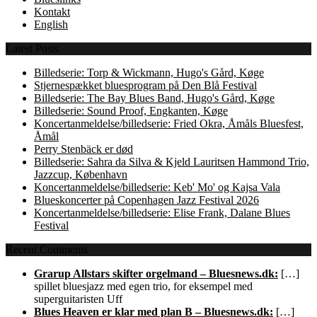
Kontakt
English
Latest Posts
Billedserie: Torp & Wickmann, Hugo's Gård, Køge
Stjernespækket bluesprogram på Den Blå Festival
Billedserie: The Bay Blues Band, Hugo's Gård, Køge
Billedserie: Sound Proof, Engkanten, Køge
Koncertanmeldelse/billedserie: Fried Okra, Åmåls Bluesfest,
Åmål
Perry Stenbäck er død
Billedserie: Sahra da Silva & Kjeld Lauritsen Hammond Trio,
Jazzcup, København
Koncertanmeldelse/billedserie: Keb' Mo' og Kajsa Vala
Blueskoncerter på Copenhagen Jazz Festival 2026
Koncertanmeldelse/billedserie: Elise Frank, Dalane Blues
Festival
Recent Comments
Grarup Allstars skifter orgelmand – Bluesnews.dk:
[…]
spillet bluesjazz med egen trio, for eksempel med
superguitaristen Uff
Blues Heaven er klar med plan B – Bluesnews.dk:
[…]