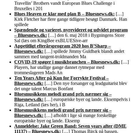
Travellin’ Brothers vandt European Blues Challenge i
Bruxelles i 201
Blues Heaven er klar med plan B – Bluesnews.dk:
[…]
Kirk Fletcher har flere gange tidligere besøgt Danmark. Han
spillede
Spændende og varieret, nyrevideret og udvidet program
– Bluesnews.dk:
[…] den 6. maj 2018 i Bygningens Store
Sal (læs om KingBee exBLUESive-arr
Appetitligt efterårsprogram 2020 hos B’Sharp –
Bluesnews.dk:
[…] spillede Jimmy Guldbæk blandt andet
sammen med tangent-troldmanden Ma
COVID-19 spøger i musikbranchen – Bluesnews.dk:
[…]
Players, har utallige gange dannet rytmepar med
trommeslageren Mads An
Ten Years After på Kun for Forrykte Festival –
Bluesnews.dk:
[…] Den nye forsanger og leadguitarist blev
det unge talent Marcus Bonfant
Bluesmusikkens melodi grand prix nærmer sig –
Bluesnews.dk:
[…] europæiske byer og lande. Eksempelvis i
Riga, Letland (læs her), i B
Bluesmusikkens melodi grand prix nærmer sig –
Bluesnews.dk:
[…] afholdt i lige så mange forskellige
europæiske byer og lande. Eksemp
Anmeldelse: Jake Green Band: Seven years after (DME
11137) – Bluesnews.dk:
[…] Thomas Birck på bassen,