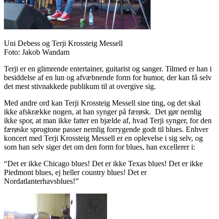
Uni Debess og Terji Krossteig Messell
Foto: Jakob Wandam
Terji er en glimrende entertainer, guitarist og sanger. Tilmed er han i
besiddelse af en lun og afvæbnende form for humor, der kan få selv
det mest stivnakkede publikum til at overgive sig.
Med andre ord kan Terji Krossteig Messell sine ting, og det skal
ikke afskrække nogen, at han synger på færøsk. Det gør nemlig
ikke spor, at man ikke fatter en bjælde af, hvad Terji synger, for den
færøske sprogtone passer nemlig forrygende godt til blues. Enhver
koncert med Terji Krossteig Messell er en oplevelse i sig selv, og
som han selv siger det om den form for blues, han excellerer i:
“Det er ikke Chicago blues! Det er ikke Texas blues! Det er ikke
Piedmont blues, ej heller country blues! Det er
Nordatlanterhavsblues!”