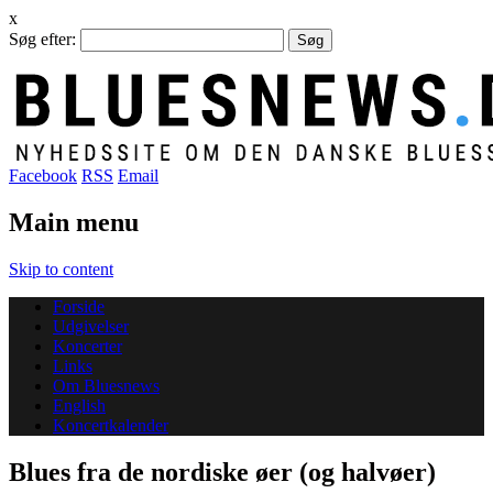
x
Søg efter:
Facebook
RSS
Email
Main menu
Skip to content
Forside
Udgivelser
Koncerter
Links
Om Bluesnews
English
Koncertkalender
Blues fra de nordiske øer (og halvøer)