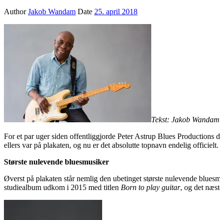
Author
Jakob Wandam
Date
25. april 2018
Tekst: Jakob Wandam
For et par uger siden offentliggjorde Peter Astrup Blues Productions 
ellers var på plakaten, og nu er det absolutte topnavn endelig officielt.
Største nulevende bluesmusiker
Øverst på plakaten står nemlig den ubetinget største nulevende blues
studiealbum udkom i 2015 med titlen
Born to play guitar
, og det næs