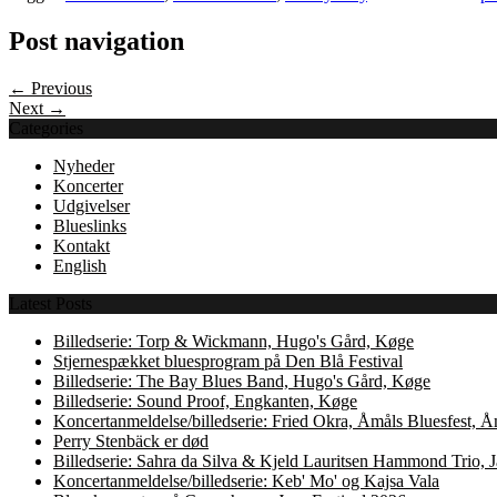
Post navigation
← Previous
Next →
Categories
Nyheder
Koncerter
Udgivelser
Blueslinks
Kontakt
English
Latest Posts
Billedserie: Torp & Wickmann, Hugo's Gård, Køge
Stjernespækket bluesprogram på Den Blå Festival
Billedserie: The Bay Blues Band, Hugo's Gård, Køge
Billedserie: Sound Proof, Engkanten, Køge
Koncertanmeldelse/billedserie: Fried Okra, Åmåls Bluesfest, 
Perry Stenbäck er død
Billedserie: Sahra da Silva & Kjeld Lauritsen Hammond Trio,
Koncertanmeldelse/billedserie: Keb' Mo' og Kajsa Vala