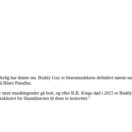
rkelig har drømt om. Buddy Guy er bluesmusikkens definitivt største nu
å Blues Paradise.
de store musiklegender gå bort, og efter B.B. Kings død i 2015 er Budd
ksklusivt for Skandinavien til disse to koncerter.”