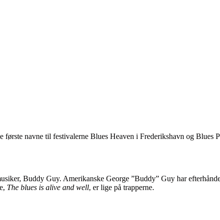
de første navne til festivalerne Blues Heaven i Frederikshavn og Blues
musiker, Buddy Guy. Amerikanske George ”Buddy” Guy har efterhånden ru
te,
The blues is alive and well
, er lige på trapperne.