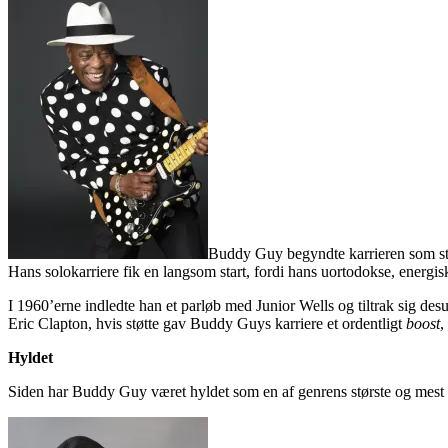
Buddy Guy begyndte karrieren som stu
Hans solokarriere fik en langsom start, fordi hans uortodokse, energisk
I 1960’erne indledte han et parløb med Junior Wells og tiltrak sig de
Eric Clapton, hvis støtte gav Buddy Guys karriere et ordentligt
boost
,
Hyldet
Siden har Buddy Guy været hyldet som en af genrens største og mest b