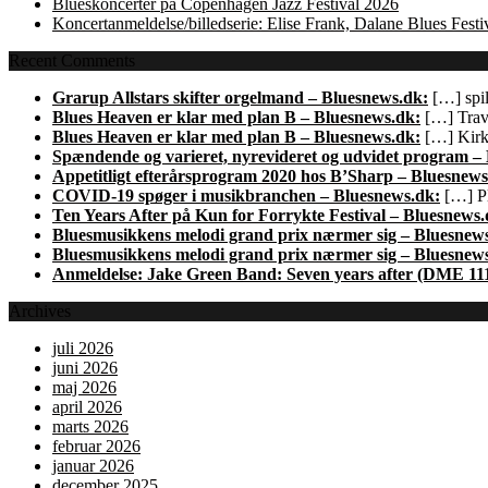
Blueskoncerter på Copenhagen Jazz Festival 2026
Koncertanmeldelse/billedserie: Elise Frank, Dalane Blues Festi
Recent Comments
Grarup Allstars skifter orgelmand – Bluesnews.dk:
[…] spil
Blues Heaven er klar med plan B – Bluesnews.dk:
[…] Trave
Blues Heaven er klar med plan B – Bluesnews.dk:
[…] Kirk 
Spændende og varieret, nyrevideret og udvidet program –
Appetitligt efterårsprogram 2020 hos B’Sharp – Bluesnews
COVID-19 spøger i musikbranchen – Bluesnews.dk:
[…] Pl
Ten Years After på Kun for Forrykte Festival – Bluesnews.
Bluesmusikkens melodi grand prix nærmer sig – Bluesnew
Bluesmusikkens melodi grand prix nærmer sig – Bluesnew
Anmeldelse: Jake Green Band: Seven years after (DME 11
Archives
juli 2026
juni 2026
maj 2026
april 2026
marts 2026
februar 2026
januar 2026
december 2025