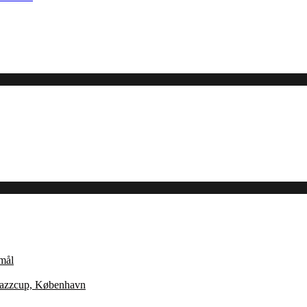
Åmål
 Jazzcup, København