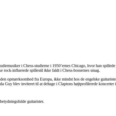
diemusiker i Chess-studierne i 1950’ernes Chicago, hvor han spillede
e rock-influerede spillestil ikke faldt i Chess-bossernes smag.
suden opmærksomhed fra Europa, ikke mindst hos de engelske guitarister,
 da Guy blev inviteret til at deltage i Claptons højtprofilerede koncerte
etydningsfulde guitarister.