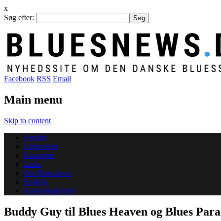
x
Søg efter:
Facebook
RSS
Email
Main menu
Skip to content
Forside
Udgivelser
Koncerter
Links
Om Bluesnews
English
Koncertkalender
Buddy Guy til Blues Heaven og Blues Para