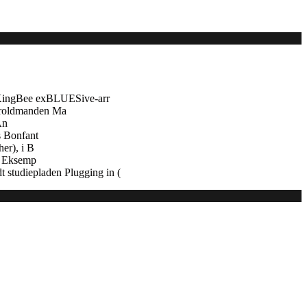
 KingBee exBLUESive-arr
troldmanden Ma
An
s Bonfant
er), i B
e. Eksemp
 studiepladen Plugging in (