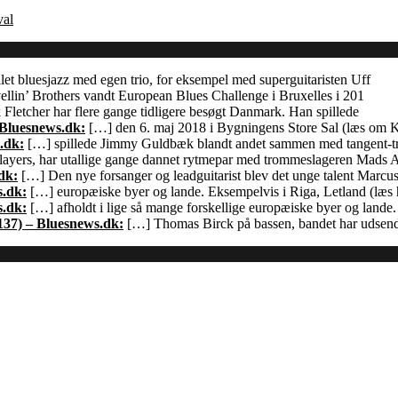
val
let bluesjazz med egen trio, for eksempel med superguitaristen Uff
llin’ Brothers vandt European Blues Challenge i Bruxelles i 201
Fletcher har flere gange tidligere besøgt Danmark. Han spillede
 Bluesnews.dk:
[…] den 6. maj 2018 i Bygningens Store Sal (læs om
.dk:
[…] spillede Jimmy Guldbæk blandt andet sammen med tangent-
ayers, har utallige gange dannet rytmepar med trommeslageren Mads 
dk:
[…] Den nye forsanger og leadguitarist blev det unge talent Marcu
s.dk:
[…] europæiske byer og lande. Eksempelvis i Riga, Letland (læs h
s.dk:
[…] afholdt i lige så mange forskellige europæiske byer og land
137) – Bluesnews.dk:
[…] Thomas Birck på bassen, bandet har udsendt