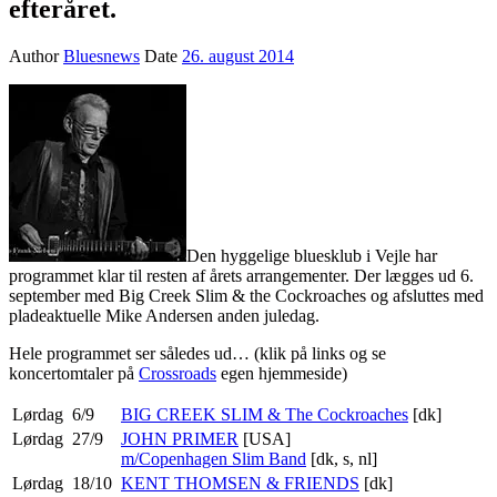
efteråret.
Author
Bluesnews
Date
26. august 2014
Den hyggelige bluesklub i Vejle har
programmet klar til resten af årets arrangementer. Der lægges ud 6.
september med Big Creek Slim & the Cockroaches og afsluttes med
pladeaktuelle Mike Andersen anden juledag.
Hele programmet ser således ud… (klik på links og se
koncertomtaler på
Crossroads
egen hjemmeside)
Lørdag
6/9
BIG CREEK SLIM & The Cockroaches
[dk]
Lørdag
27/9
JOHN PRIMER
[USA]
m/Copenhagen Slim Band
[dk, s, nl]
Lørdag
18/10
KENT THOMSEN & FRIENDS
[dk]