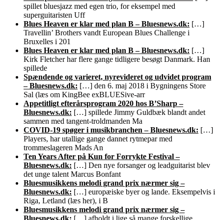
spillet bluesjazz med egen trio, for eksempel med
superguitaristen Uff
Blues Heaven er klar med plan B – Bluesnews.dk:
[…]
Travellin’ Brothers vandt European Blues Challenge i
Bruxelles i 201
Blues Heaven er klar med plan B – Bluesnews.dk:
[…]
Kirk Fletcher har flere gange tidligere besøgt Danmark. Han
spillede
Spændende og varieret, nyrevideret og udvidet program
– Bluesnews.dk:
[…] den 6. maj 2018 i Bygningens Store
Sal (læs om KingBee exBLUESive-arr
Appetitligt efterårsprogram 2020 hos B’Sharp –
Bluesnews.dk:
[…] spillede Jimmy Guldbæk blandt andet
sammen med tangent-troldmanden Ma
COVID-19 spøger i musikbranchen – Bluesnews.dk:
[…]
Players, har utallige gange dannet rytmepar med
trommeslageren Mads An
Ten Years After på Kun for Forrykte Festival –
Bluesnews.dk:
[…] Den nye forsanger og leadguitarist blev
det unge talent Marcus Bonfant
Bluesmusikkens melodi grand prix nærmer sig –
Bluesnews.dk:
[…] europæiske byer og lande. Eksempelvis i
Riga, Letland (læs her), i B
Bluesmusikkens melodi grand prix nærmer sig –
Bluesnews.dk:
[…] afholdt i lige så mange forskellige