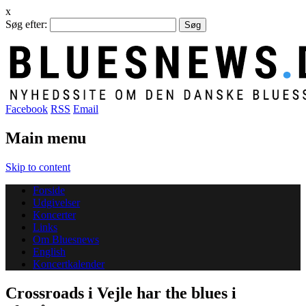
x
Søg efter:
Facebook
RSS
Email
Main menu
Skip to content
Forside
Udgivelser
Koncerter
Links
Om Bluesnews
English
Koncertkalender
Crossroads i Vejle har the blues i