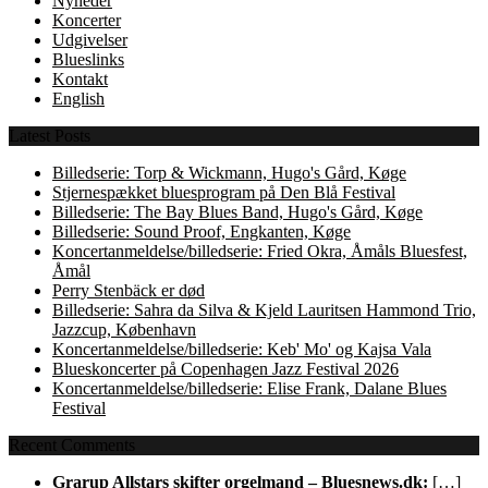
Nyheder
Koncerter
Udgivelser
Blueslinks
Kontakt
English
Latest Posts
Billedserie: Torp & Wickmann, Hugo's Gård, Køge
Stjernespækket bluesprogram på Den Blå Festival
Billedserie: The Bay Blues Band, Hugo's Gård, Køge
Billedserie: Sound Proof, Engkanten, Køge
Koncertanmeldelse/billedserie: Fried Okra, Åmåls Bluesfest,
Åmål
Perry Stenbäck er død
Billedserie: Sahra da Silva & Kjeld Lauritsen Hammond Trio,
Jazzcup, København
Koncertanmeldelse/billedserie: Keb' Mo' og Kajsa Vala
Blueskoncerter på Copenhagen Jazz Festival 2026
Koncertanmeldelse/billedserie: Elise Frank, Dalane Blues
Festival
Recent Comments
Grarup Allstars skifter orgelmand – Bluesnews.dk:
[…]