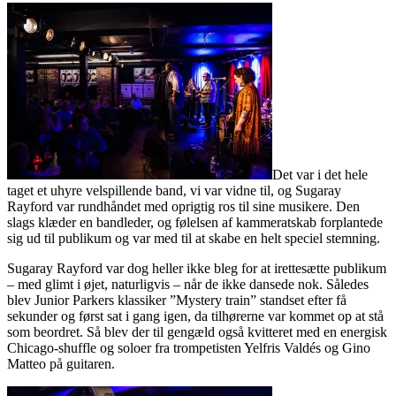
Det var i det hele
taget et uhyre velspillende band, vi var vidne til, og Sugaray
Rayford var rundhåndet med oprigtig ros til sine musikere. Den
slags klæder en bandleder, og følelsen af kammeratskab forplantede
sig ud til publikum og var med til at skabe en helt speciel stemning.
Sugaray Rayford var dog heller ikke bleg for at irettesætte publikum
– med glimt i øjet, naturligvis – når de ikke dansede nok. Således
blev Junior Parkers klassiker ”Mystery train” standset efter få
sekunder og først sat i gang igen, da tilhørerne var kommet op at stå
som beordret. Så blev der til gengæld også kvitteret med en energisk
Chicago-shuffle og soloer fra trompetisten Yelfris Valdés og Gino
Matteo på guitaren.