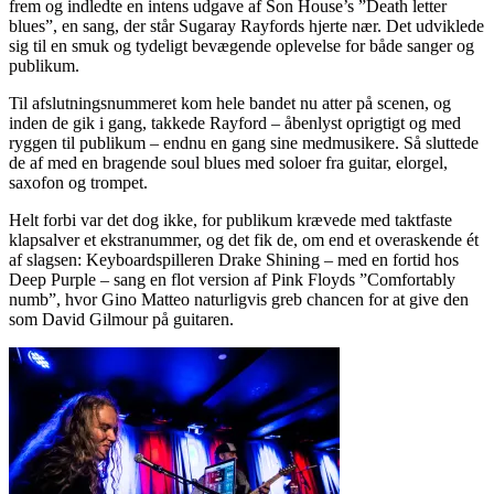
frem og indledte en intens udgave af Son House’s ”Death letter
blues”, en sang, der står Sugaray Rayfords hjerte nær. Det udviklede
sig til en smuk og tydeligt bevægende oplevelse for både sanger og
publikum.
Til afslutningsnummeret kom hele bandet nu atter på scenen, og
inden de gik i gang, takkede Rayford – åbenlyst oprigtigt og med
ryggen til publikum – endnu en gang sine medmusikere. Så sluttede
de af med en bragende soul blues med soloer fra guitar, elorgel,
saxofon og trompet.
Helt forbi var det dog ikke, for publikum krævede med taktfaste
klapsalver et ekstranummer, og det fik de, om end et overaskende ét
af slagsen: Keyboardspilleren Drake Shining – med en fortid hos
Deep Purple – sang en flot version af Pink Floyds ”Comfortably
numb”, hvor Gino Matteo naturligvis greb chancen for at give den
som David Gilmour på guitaren.