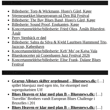
Latest Posts
Billedserie: Torp & Wickmann, Hugo's Gård, Køge
Stjernespækket bluesprogram på Den Blå Festival
Billedserie: The Bay Blues Band, Hugo's Gård, Køge
Billedserie: Sound Proof, Engkanten, Køge
Koncertanmeldelse/billedserie: Fried Okra, Åmåls Bluesfest,
Åmål
Perry Stenbäck er død
Billedserie: Sahra da Silva & Kjeld Lauritsen Hammond Trio,
Jazzcup, København
Koncertanmeldelse/billedserie: Keb' Mo' og Kajsa Vala
Blueskoncerter på Copenhagen Jazz Festival 2026
Koncertanmeldelse/billedserie: Elise Frank, Dalane Blues
Festival
Recent Comments
Grarup Allstars skifter orgelmand – Bluesnews.dk:
[…]
spillet bluesjazz med egen trio, for eksempel med
superguitaristen Uff
Blues Heaven er klar med plan B – Bluesnews.dk:
[…]
Travellin’ Brothers vandt European Blues Challenge i
Bruxelles i 201
Blues Heaven er klar med plan B – Bluesnews.dk:
[…]