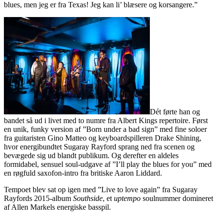
blues, men jeg er fra Texas! Jeg kan li’ blæsere og korsangere.”
Dét førte han og
bandet så ud i livet med to numre fra Albert Kings repertoire. Først
en unik, funky version af ”Born under a bad sign” med fine soloer
fra guitaristen Gino Matteo og keyboardspilleren Drake Shining,
hvor energibundtet Sugaray Rayford sprang ned fra scenen og
bevægede sig ud blandt publikum. Og derefter en aldeles
formidabel, sensuel soul-udgave af ”I’ll play the blues for you” med
en røgfuld saxofon-intro fra britiske Aaron Liddard.
Tempoet blev sat op igen med ”Live to love again” fra Sugaray
Rayfords 2015-album
Southside
, et
uptempo
soulnummer domineret
af Allen Markels energiske basspil.