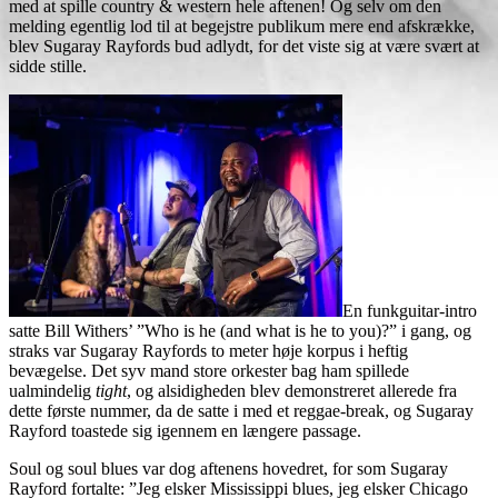
med at spille country & western hele aftenen! Og selv om den
melding egentlig lod til at begejstre publikum mere end afskrække,
blev Sugaray Rayfords bud adlydt, for det viste sig at være svært at
sidde stille.
En funkguitar-intro
satte Bill Withers’ ”Who is he (and what is he to you)?” i gang, og
straks var Sugaray Rayfords to meter høje korpus i heftig
bevægelse. Det syv mand store orkester bag ham spillede
ualmindelig
tight
, og alsidigheden blev demonstreret allerede fra
dette første nummer, da de satte i med et reggae-break, og Sugaray
Rayford toastede sig igennem en længere passage.
Soul og soul blues var dog aftenens hovedret, for som Sugaray
Rayford fortalte: ”Jeg elsker Mississippi blues, jeg elsker Chicago