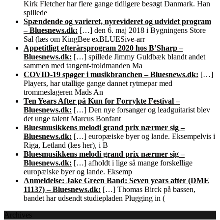
Kirk Fletcher har flere gange tidligere besøgt Danmark. Han
spillede
Spændende og varieret, nyrevideret og udvidet program
– Bluesnews.dk:
[…] den 6. maj 2018 i Bygningens Store
Sal (læs om KingBee exBLUESive-arr
Appetitligt efterårsprogram 2020 hos B’Sharp –
Bluesnews.dk:
[…] spillede Jimmy Guldbæk blandt andet
sammen med tangent-troldmanden Ma
COVID-19 spøger i musikbranchen – Bluesnews.dk:
[…]
Players, har utallige gange dannet rytmepar med
trommeslageren Mads An
Ten Years After på Kun for Forrykte Festival –
Bluesnews.dk:
[…] Den nye forsanger og leadguitarist blev
det unge talent Marcus Bonfant
Bluesmusikkens melodi grand prix nærmer sig –
Bluesnews.dk:
[…] europæiske byer og lande. Eksempelvis i
Riga, Letland (læs her), i B
Bluesmusikkens melodi grand prix nærmer sig –
Bluesnews.dk:
[…] afholdt i lige så mange forskellige
europæiske byer og lande. Eksemp
Anmeldelse: Jake Green Band: Seven years after (DME
11137) – Bluesnews.dk:
[…] Thomas Birck på bassen,
bandet har udsendt studiepladen Plugging in (
Archives