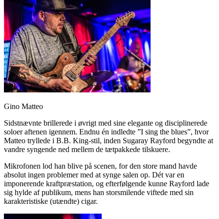
Gino Matteo
Sidstnævnte brillerede i øvrigt med sine elegante og disciplinerede
soloer aftenen igennem. Endnu én indledte ”I sing the blues”, hvor
Matteo tryllede i B.B. King-stil, inden Sugaray Rayford begyndte at
vandre syngende ned mellem de tætpakkede tilskuere.
Mikrofonen lod han blive på scenen, for den store mand havde
absolut ingen problemer med at synge salen op. Dét var en
imponerende kraftpræstation, og efterfølgende kunne Rayford lade
sig hylde af publikum, mens han storsmilende viftede med sin
karakteristiske (utændte) cigar.