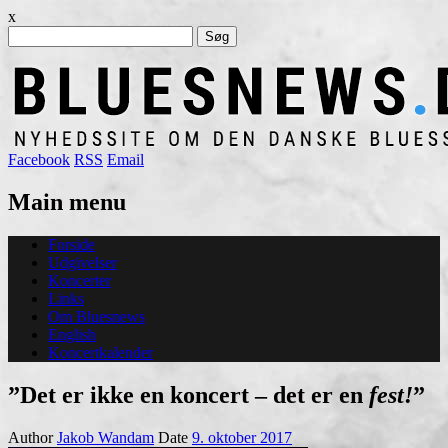
x
Søg
efter:
Facebook
RSS
Email
Main menu
Skip
Forside
to
Udgivelser
content
Koncerter
Links
Om Bluesnews
English
Koncertkalender
”Det er ikke en koncert – det er en
fest!
”
Author
Jakob Wandam
Date
9. oktober 2017