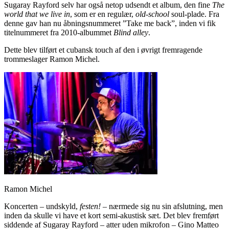
Sugaray Rayford selv har også netop udsendt et album, den fine
The
world that we live in
, som er en regulær,
old-school
soul-plade. Fra
denne gav han nu åbningsnummeret ”Take me back”, inden vi fik
titelnummeret fra 2010-albummet
Blind alley
.
Dette blev tilført et cubansk touch af den i øvrigt fremragende
trommeslager Ramon Michel.
Ramon Michel
Koncerten – undskyld,
festen!
– nærmede sig nu sin afslutning, men
inden da skulle vi have et kort semi-akustisk sæt. Det blev fremført
siddende af Sugaray Rayford – atter uden mikrofon – Gino Matteo