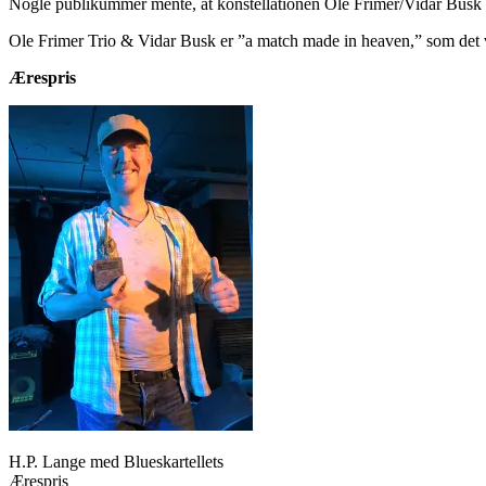
Nogle publikummer mente, at konstellationen Ole Frimer/Vidar Busk ba
Ole Frimer Trio & Vidar Busk er ”a match made in heaven,” som det vi
Ærespris
H.P. Lange med Blueskartellets
Ærespris