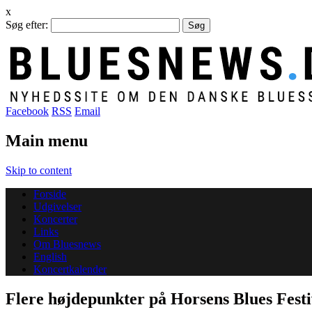
x
Søg efter:
Facebook
RSS
Email
Main menu
Skip to content
Forside
Udgivelser
Koncerter
Links
Om Bluesnews
English
Koncertkalender
Flere højdepunkter på Horsens Blues Festi