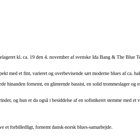
selageret kl. ca. 19 den 4. november af svenske Ida Bang & The Blue Te
pekt med et fint, varieret og overbevisende sæt moderne blues af ca. ha
pplerede hinanden fornemt, en glimrende bassist, en solid trommeslager 
inder, og hun er da også i besiddelse af en sofistikeret stemme med et v
e et forbilledligt, fornemt dansk-norsk blues-samarbejde.