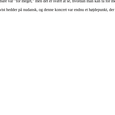
re var ”for meget,” men det er svært at se, hvordan man kan få for meg
st hedder på nudansk, og denne koncert var endnu et højdepunkt, der v