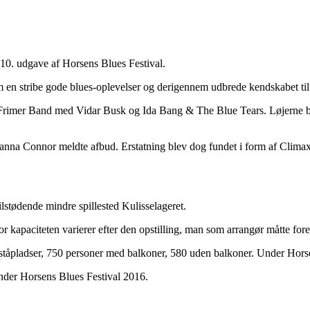
10. udgave af Horsens Blues Festival.
kum en stribe gode blues-oplevelser og derigennem udbrede kendskabet ti
rimer Band med Vidar Busk og Ida Bang & The Blue Tears. Løjerne ble
na Connor meldte afbud. Erstatning blev dog fundet i form af Climax B
stødende mindre spillested Kulisselageret.
r kapaciteten varierer efter den opstilling, man som arrangør måtte fore
åpladser, 750 personer med balkoner, 580 uden balkoner. Under Horsen
under Horsens Blues Festival 2016.