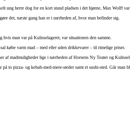
t ung herre dog for en kort stund pladsen i det hjørne, Max Wolff var pla
re det, næste gang han er i nærheden af, hvor man befinder sig.
 og hvis man var på Kulisselageret, var situationen den samme.
l købe varm mad – med eller uden drikkevarer – til rimelige priser.
sser af madmuligheder lige i nærheden af Horsens Ny Teater og Kulissel
å to pizza- og kebab-med-mere-steder samt et sushi-sted. Går man blot 1–