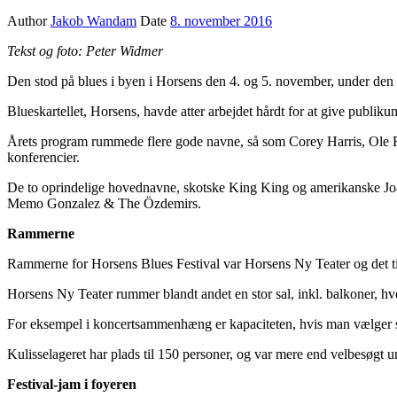
Author
Jakob Wandam
Date
8. november 2016
Tekst og foto: Peter Widmer
Den stod på blues i byen i Horsens den 4. og 5. november, under den 
Blueskartellet, Horsens, havde atter arbejdet hårdt for at give publi
Årets program rummede flere gode navne, så som Corey Harris, Ole F
konferencier.
De to oprindelige hovednavne, skotske King King og amerikanske Joan
Memo Gonzalez & The Özdemirs.
Rammerne
Rammerne for Horsens Blues Festival var Horsens Ny Teater og det til
Horsens Ny Teater rummer blandt andet en stor sal, inkl. balkoner, hvo
For eksempel i koncertsammenhæng er kapaciteten, hvis man vælger st
Kulisselageret har plads til 150 personer, og var mere end velbesøgt 
Festival-jam i foyeren