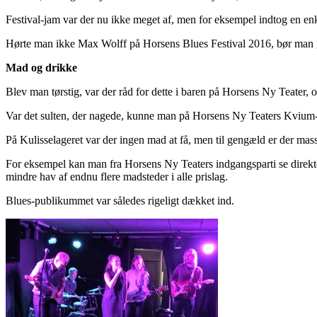
Festival-jam var der nu ikke meget af, men for eksempel indtog en enkel
Hørte man ikke Max Wolff på Horsens Blues Festival 2016, bør man gø
Mad og drikke
Blev man tørstig, var der råd for dette i baren på Horsens Ny Teater,
Var det sulten, der nagede, kunne man på Horsens Ny Teaters Kvium-sa
På Kulisselageret var der ingen mad at få, men til gengæld er der ma
For eksempel kan man fra Horsens Ny Teaters indgangsparti se direkte p
mindre hav af endnu flere madsteder i alle prislag.
Blues-publikummet var således rigeligt dækket ind.