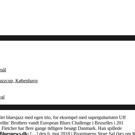
Åmål
 Jazzcup, København
val
let bluesjazz med egen trio, for eksempel med superguitaristen Uff
llin’ Brothers vandt European Blues Challenge i Bruxelles i 201
Fletcher har flere gange tidligere besøgt Danmark. Han spillede
 Bluesnews.dk:
[…] den 6. maj 2018 i Bygningens Store Sal (læs om