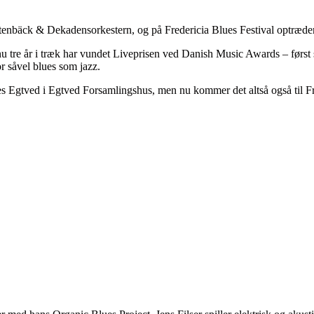
y Stenbäck & Dekadensorkestern, og på Fredericia Blues Festival optræd
u tre år i træk har vundet Liveprisen ved Danish Music Awards – først 
or såvel blues som jazz.
s Egtved i Egtved Forsamlingshus, men nu kommer det altså også til Fr