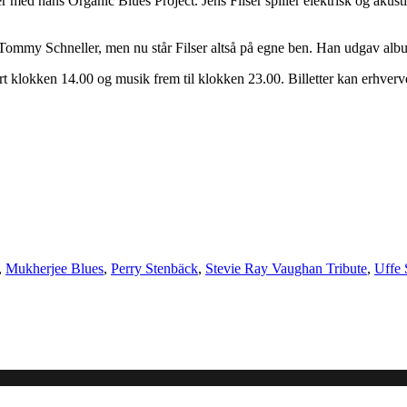
 med hans Organic Blues Project. Jens Filser spiller elektrisk og akusti
st Tommy Schneller, men nu står Filser altså på egne ben. Han udgav a
art klokken 14.00 og musik frem til klokken 23.00. Billetter kan erhve
,
Mukherjee Blues
,
Perry Stenbäck
,
Stevie Ray Vaughan Tribute
,
Uffe 