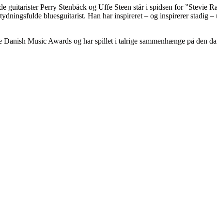
ende guitarister Perry Stenbäck og Uffe Steen står i spidsen for ”Stevi
tydningsfulde bluesguitarist. Han har inspireret – og inspirerer stadig –
lere Danish Music Awards og har spillet i talrige sammenhænge på den d