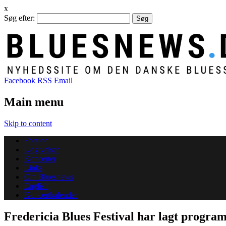
x
Søg efter:
Facebook
RSS
Email
Main menu
Skip to content
Forside
Udgivelser
Koncerter
Links
Om Bluesnews
English
Koncertkalender
Fredericia Blues Festival har lagt progra