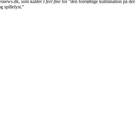
esnews.dk, som kalder
I feel fine
for ”den foreløbige kulmination på de
g spillelyst.”