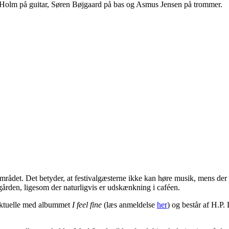
 Holm på guitar, Søren Bøjgaard på bas og Asmus Jensen på trommer.
éområdet. Det betyder, at festivalgæsterne ikke kan høre musik, mens der 
gården, ligesom der naturligvis er udskænkning i caféen.
aktuelle med albummet
I feel fine
(læs anmeldelse
her
) og består af H.P.