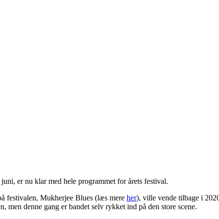
i juni, er nu klar med hele programmet for årets festival.
e på festivalen, Mukherjee Blues (læs mere
her
), ville vende tilbage i 20
en, men denne gang er bandet selv rykket ind på den store scene.