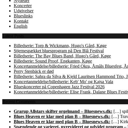
Nyheder
Koncerter
Udgivelser
Blueslinks
Kontakt
English
Latest Posts
Billedserie: Torp & Wickmann, Hugo's Gård, Køge
Stjernespækket bluesprogram på Den Blå Festival
Billedserie: The Bay Blues Band, Hugo's Gård, Køge
Billedserie: Sound Proof, Engkanten, Køge
Koncertanmeldelse/billedserie: Fried Okra, Åmåls Bluesfest, 
Perry Stenbäck er død
Billedserie: Sahra da Silva & Kjeld Lauritsen Hammond Trio,
Koncertanmeldelse/billedserie: Keb' Mo' og Kajsa Vala
Blueskoncerter på Copenhagen Jazz Festival 2026
Koncertanmeldelse/billedserie: Elise Frank, Dalane Blues Festi
Recent Comments
Grarup Allstars skifter orgelmand – Bluesnews.dk:
[…] spil
Blues Heaven er klar med plan B – Bluesnews.dk:
[…] Trave
Blues Heaven er klar med plan B – Bluesnews.dk:
[…] Kirk 
Spændende og varieret, nyrevideret og udvidet program –