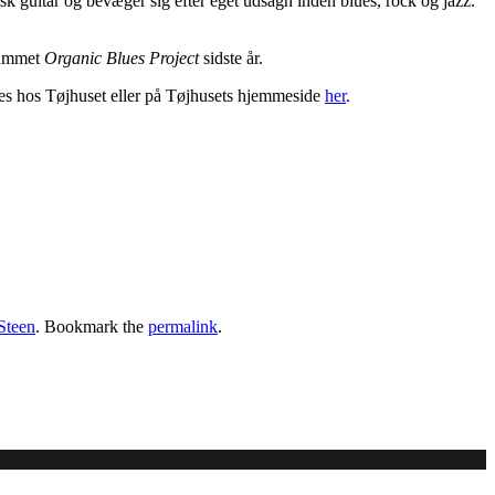
sk guitar og bevæger sig efter eget udsagn inden blues, rock og jazz.
lbummet
Organic Blues Project
sidste år.
rves hos Tøjhuset eller på Tøjhusets hjemmeside
her
.
Steen
. Bookmark the
permalink
.