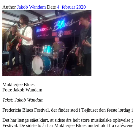
Author
Jakob Wandam
Date
4. februar 2020
Mukherjee Blues
Foto: Jakob Wandam
Tekst: Jakob Wandam
Fredericia Blues Festival, der finder sted i Tøjhuset den første lørdag 
Det har længe stået klart, at sidste års helt store musikalske oplevels
Festival. De sidste to år har Mukherjee Blues underholdt fra caféscen