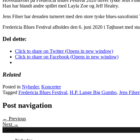
Hovednavnet på Fredericia Blues Festival 2020 bliver tyske Jens Filser
Han har blandt andre spillet med Layla Zoe og Jeff Healey.
Jens Filser har desuden turneret med den store tyske blues-saxofoni
Fredericia Blues Festival afholdes den 6. juni 2020 i Tøjhuset med st
Del dette:
Click to share on Twitter (Opens in new window)
Click to share on Facebook (Opens in new window)
Related
Posted in
Nyheder
,
Koncerter
Tagged
Fredericia Blues Festival
,
H.P. Lange Big Gumbo
,
Jens Filser
Post navigation
← Previous
Next →
Categories