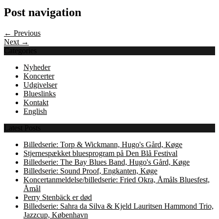
Post navigation
← Previous
Next →
Categories
Nyheder
Koncerter
Udgivelser
Blueslinks
Kontakt
English
Latest Posts
Billedserie: Torp & Wickmann, Hugo's Gård, Køge
Stjernespækket bluesprogram på Den Blå Festival
Billedserie: The Bay Blues Band, Hugo's Gård, Køge
Billedserie: Sound Proof, Engkanten, Køge
Koncertanmeldelse/billedserie: Fried Okra, Åmåls Bluesfest,
Åmål
Perry Stenbäck er død
Billedserie: Sahra da Silva & Kjeld Lauritsen Hammond Trio,
Jazzcup, København