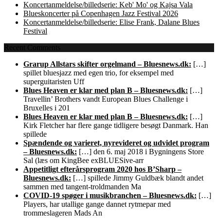
Koncertanmeldelse/billedserie: Keb' Mo' og Kajsa Vala
Blueskoncerter på Copenhagen Jazz Festival 2026
Koncertanmeldelse/billedserie: Elise Frank, Dalane Blues
Festival
Recent Comments
Grarup Allstars skifter orgelmand – Bluesnews.dk:
[…]
spillet bluesjazz med egen trio, for eksempel med
superguitaristen Uff
Blues Heaven er klar med plan B – Bluesnews.dk:
[…]
Travellin’ Brothers vandt European Blues Challenge i
Bruxelles i 201
Blues Heaven er klar med plan B – Bluesnews.dk:
[…]
Kirk Fletcher har flere gange tidligere besøgt Danmark. Han
spillede
Spændende og varieret, nyrevideret og udvidet program
– Bluesnews.dk:
[…] den 6. maj 2018 i Bygningens Store
Sal (læs om KingBee exBLUESive-arr
Appetitligt efterårsprogram 2020 hos B’Sharp –
Bluesnews.dk:
[…] spillede Jimmy Guldbæk blandt andet
sammen med tangent-troldmanden Ma
COVID-19 spøger i musikbranchen – Bluesnews.dk:
[…]
Players, har utallige gange dannet rytmepar med
trommeslageren Mads An