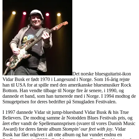
Det norske bluesguitarist-ikon
Vidar Busk er født 1970 i Langesund i Norge. Som 16-årig rejste
han til USA for at spille med den amerikanske bluesmusiker Rock
Bottom. Han vendte tilbage til Norge fire år senere, i 1990, og
dannede et band, som han turnerede med i Norge. I 1994 modtog de
Smugetprisen for deres bedrifter på Smugladen Festivalen.
I 1997 dannede Vidar sit jump-bluesband Vidar Busk & his True
Believers. De modtog samme år Notodden Blues Festivals pris, og
året efter vandt de Spellemannsprisen (svarer til vores Danish Music
Award) for deres første album
Stompin’ our feet with joy
. Vidar
Busk har fået udgivet i alt otte album og har vundet endnu en