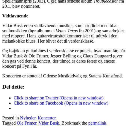
Spellemannspris (2003). Også hans seneste album
Troublecaster
fra
2011 blev nomineret.
Vidtfavnende
Vidar Busk er en vidtfavnende musiker, som har flirtet med bl.a.
soulmusikken (hør albummet
Venus Texas
fra 2001) og samarbejdet
med rappere. Hans guitarvirtuositet kommer især til udtryk i den
melankolske blues. Her bliver det til verdensklasse.
Og højoktan guitarblues i verdensklasse er præcis, hvad man får, når
Vidar Busk & Ole Frimer, Jesper Bylling og Claus Daugaard giver
den gas ved denne koncert, der tilmed er deres første og eneste
koncert på Fyn i år.
Koncerten er støttet af Odense Musikudvalg og Statens Kunstfond.
Del dette:
Click to share on Twitter (Opens in new window)
Click to share on Facebook (Opens in new window)
Posted in
Nyheder
,
Koncerter
Tagged
Ole Frimer
,
Vidar Busk
. Bookmark the
permalink
.