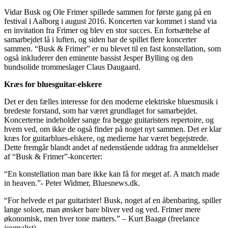
Vidar Busk og Ole Frimer spillede sammen for første gang på en
festival i Aalborg i august 2016. Koncerten var kommet i stand via
en invitation fra Frimer og blev en stor succes. En fortsættelse af
samarbejdet lå i luften, og siden har de spillet flere koncerter
sammen. “Busk & Frimer” er nu blevet til en fast konstellation, som
også inkluderer den eminente bassist Jesper Bylling og den
bundsolide trommeslager Claus Daugaard.
Kræs for bluesguitar-elskere
Det er den fælles interesse for den moderne elektriske bluesmusik i
bredeste forstand, som har været grundlaget for samarbejdet.
Koncerterne indeholder sange fra begge guitaristers repertoire, og
hvem ved, om ikke de også finder på noget nyt sammen. Det er klar
kræs for guitarblues-elskere, og medierne har været begejstrede.
Dette fremgår blandt andet af nedenstående uddrag fra anmeldelser
af “Busk & Frimer”-koncerter:
“En konstellation man bare ikke kan få for meget af. A match made
in heaven.”- Peter Widmer, Bluesnews.dk.
“For helvede et par guitarister! Busk, noget af en åbenbaring, spiller
lange soloer, man ønsker bare bliver ved og ved. Frimer mere
økonomisk, men hver tone matters.” – Kurt Baagø (freelance
journalist).