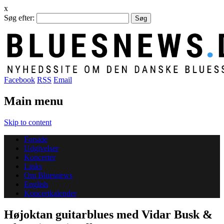
x
Søg efter:
Facebook
RSS
Email
Main menu
Skip to content
Forside
Udgivelser
Koncerter
Links
Om Bluesnews
English
Koncertkalender
Højoktan guitarblues med Vidar Busk &