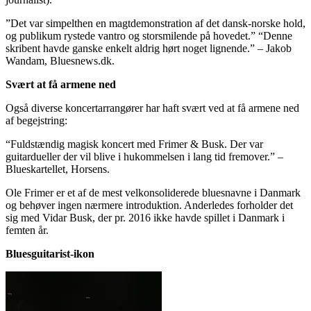
”Det var simpelthen en magtdemonstration af det dansk-norske hold,
og publikum rystede vantro og storsmilende på hovedet.” “Denne
skribent havde ganske enkelt aldrig hørt noget lignende.” – Jakob
Wandam, Bluesnews.dk.
Svært at få armene ned
Også diverse koncertarrangører har haft svært ved at få armene ned
af begejstring:
“Fuldstændig magisk koncert med Frimer & Busk. Der var
guitardueller der vil blive i hukommelsen i lang tid fremover.” –
Blueskartellet, Horsens.
Ole Frimer er et af de mest velkonsoliderede bluesnavne i Danmark
og behøver ingen nærmere introduktion. Anderledes forholder det
sig med Vidar Busk, der pr. 2016 ikke havde spillet i Danmark i
femten år.
Bluesguitarist-ikon