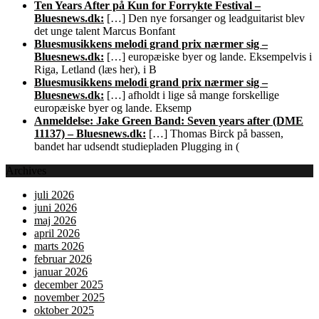
Ten Years After på Kun for Forrykte Festival –
Bluesnews.dk:
[…] Den nye forsanger og leadguitarist blev
det unge talent Marcus Bonfant
Bluesmusikkens melodi grand prix nærmer sig –
Bluesnews.dk:
[…] europæiske byer og lande. Eksempelvis i
Riga, Letland (læs her), i B
Bluesmusikkens melodi grand prix nærmer sig –
Bluesnews.dk:
[…] afholdt i lige så mange forskellige
europæiske byer og lande. Eksemp
Anmeldelse: Jake Green Band: Seven years after (DME
11137) – Bluesnews.dk:
[…] Thomas Birck på bassen,
bandet har udsendt studiepladen Plugging in (
Archives
juli 2026
juni 2026
maj 2026
april 2026
marts 2026
februar 2026
januar 2026
december 2025
november 2025
oktober 2025