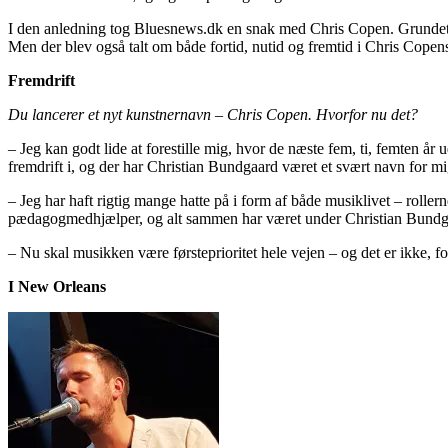
I den anledning tog Bluesnews.dk en snak med Chris Copen. Grundet d
Men der blev også talt om både fortid, nutid og fremtid i Chris Copens
Fremdrift
Du lancerer et nyt kunstnernavn – Chris Copen. Hvorfor nu det?
– Jeg kan godt lide at forestille mig, hvor de næste fem, ti, femten år
fremdrift i, og der har Christian Bundgaard været et svært navn for mig
– Jeg har haft rigtig mange hatte på i form af både musiklivet – rolle
pædagogmedhjælper, og alt sammen har været under Christian Bundg
– Nu skal musikken være førsteprioritet hele vejen – og det er ikke, 
I New Orleans