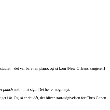
i studiet – det var bare ren piano, og så kom [New Orleans-sangeren]
 er
punch
nok i til at sige: Det her er noget nyt.
get i år. Og så er det dét, der bliver start-udgivelsen for Chris Copen.