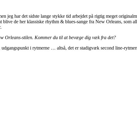
jeg har det sidste lange stykke tid arbejdet på rigtig meget originalmu
at blive de her klassiske rhythm & blues-sange fra New Orleans, som alle
.
New Orleans-stilen. Kommer du til at bevæge dig væk fra det?
 udgangspunkt i rytmerne … altså, det er stadigvæk second line-rytmer