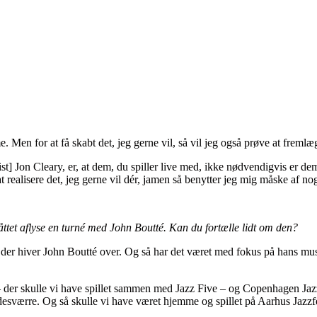
 Men for at få skabt det, jeg gerne vil, så vil jeg også prøve at fremlæ
] Jon Cleary, er, at dem, du spiller live med, ikke nødvendigvis er dem,
 realisere det, jeg gerne vil dér, jamen så benytter jeg mig måske af no
ttet aflyse en turné med John Boutté. Kan du fortælle lidt om den?
 mig, der hiver John Boutté over. Og så har det været med fokus på han
 – der skulle vi have spillet sammen med Jazz Five – og Copenhagen Jazz F
 desværre. Og så skulle vi have været hjemme og spillet på Aarhus Jazzfe