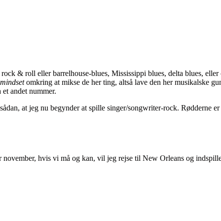
rock & roll eller barrelhouse-blues, Mississippi blues, delta blues, elle
mindset
omkring at mikse de her ting, altså lave den her musikalske gum
ra et andet nummer.
 sådan, at jeg nu begynder at spille singer/songwriter-rock. Rødderne
ler november, hvis vi må og kan, vil jeg rejse til New Orleans og indspi