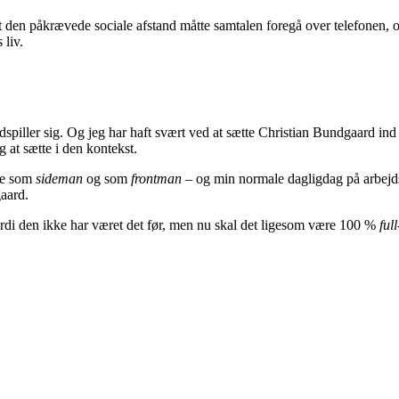
en påkrævede sociale afstand måtte samtalen foregå over telefonen, og 
 liv.
 udspiller sig. Og jeg har haft svært ved at sætte Christian Bundgaard in
 at sætte i den kontekst.
rne som
sideman
og som
frontman
– og min normale dagligdag på arbejds
aard.
fordi den ikke har været det før, men nu skal det ligesom være 100 %
ful