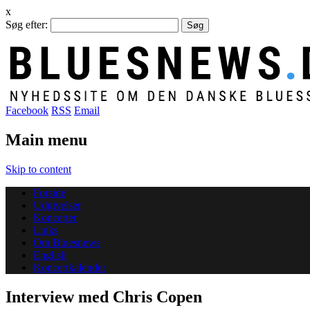
x
Søg efter:
Facebook
RSS
Email
Main menu
Skip to content
Forside
Udgivelser
Koncerter
Links
Om Bluesnews
English
Koncertkalender
Interview med Chris Copen