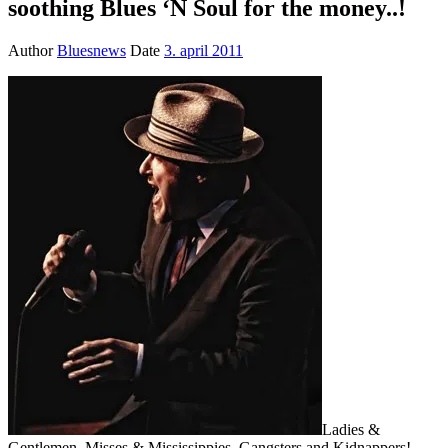
soothing Blues ‘N Soul for the money..!
Author
Bluesnews
Date
3. april 2011
Ladies &
Gentlemen, Misses & Mississippies, Gangsters and Kidnappers!