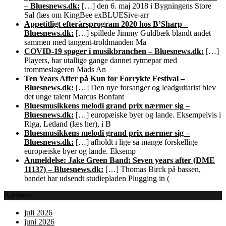
– Bluesnews.dk:
[…] den 6. maj 2018 i Bygningens Store
Sal (læs om KingBee exBLUESive-arr
Appetitligt efterårsprogram 2020 hos B’Sharp –
Bluesnews.dk:
[…] spillede Jimmy Guldbæk blandt andet
sammen med tangent-troldmanden Ma
COVID-19 spøger i musikbranchen – Bluesnews.dk:
[…]
Players, har utallige gange dannet rytmepar med
trommeslageren Mads An
Ten Years After på Kun for Forrykte Festival –
Bluesnews.dk:
[…] Den nye forsanger og leadguitarist blev
det unge talent Marcus Bonfant
Bluesmusikkens melodi grand prix nærmer sig –
Bluesnews.dk:
[…] europæiske byer og lande. Eksempelvis i
Riga, Letland (læs her), i B
Bluesmusikkens melodi grand prix nærmer sig –
Bluesnews.dk:
[…] afholdt i lige så mange forskellige
europæiske byer og lande. Eksemp
Anmeldelse: Jake Green Band: Seven years after (DME
11137) – Bluesnews.dk:
[…] Thomas Birck på bassen,
bandet har udsendt studiepladen Plugging in (
Archives
juli 2026
juni 2026