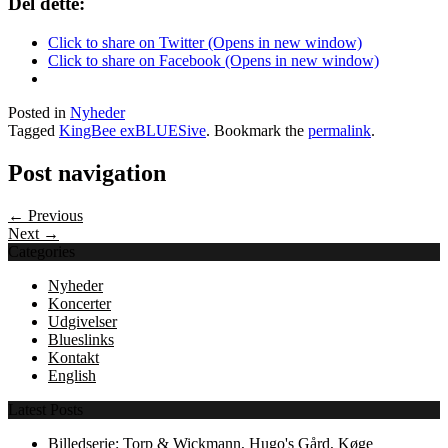
Del dette:
Click to share on Twitter (Opens in new window)
Click to share on Facebook (Opens in new window)
Posted in
Nyheder
Tagged
KingBee exBLUESive
. Bookmark the
permalink
.
Post navigation
← Previous
Next →
Categories
Nyheder
Koncerter
Udgivelser
Blueslinks
Kontakt
English
Latest Posts
Billedserie: Torp & Wickmann, Hugo's Gård, Køge