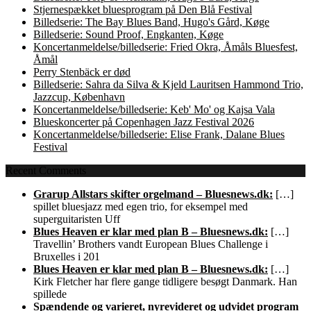
Stjernespækket bluesprogram på Den Blå Festival
Billedserie: The Bay Blues Band, Hugo's Gård, Køge
Billedserie: Sound Proof, Engkanten, Køge
Koncertanmeldelse/billedserie: Fried Okra, Åmåls Bluesfest,
Åmål
Perry Stenbäck er død
Billedserie: Sahra da Silva & Kjeld Lauritsen Hammond Trio,
Jazzcup, København
Koncertanmeldelse/billedserie: Keb' Mo' og Kajsa Vala
Blueskoncerter på Copenhagen Jazz Festival 2026
Koncertanmeldelse/billedserie: Elise Frank, Dalane Blues
Festival
Recent Comments
Grarup Allstars skifter orgelmand – Bluesnews.dk:
[…]
spillet bluesjazz med egen trio, for eksempel med
superguitaristen Uff
Blues Heaven er klar med plan B – Bluesnews.dk:
[…]
Travellin’ Brothers vandt European Blues Challenge i
Bruxelles i 201
Blues Heaven er klar med plan B – Bluesnews.dk:
[…]
Kirk Fletcher har flere gange tidligere besøgt Danmark. Han
spillede
Spændende og varieret, nyrevideret og udvidet program