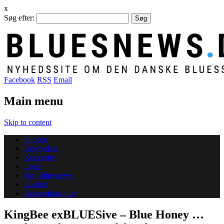
x
Søg efter:
Facebook
RSS
Email
Main menu
Skip to content
Forside
Udgivelser
Koncerter
Links
Om Bluesnews
English
Koncertkalender
KingBee exBLUESive – Blue Honey …