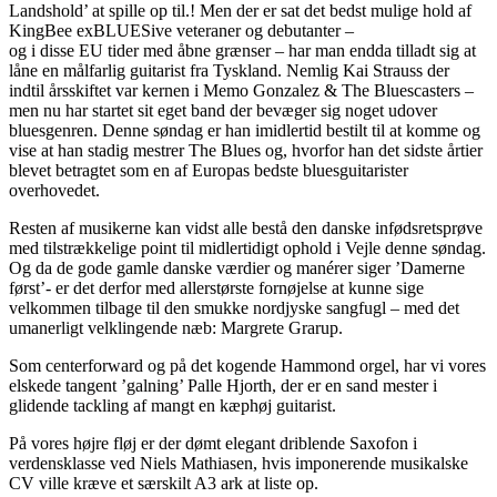
Landshold’ at spille op til.! Men der er sat det bedst mulige hold af
KingBee exBLUESive veteraner og debutanter –
og i disse EU tider med åbne grænser – har man endda tilladt sig at
låne en målfarlig guitarist fra Tyskland. Nemlig Kai Strauss der
indtil årsskiftet var kernen i Memo Gonzalez & The Bluescasters –
men nu har startet sit eget band der bevæger sig noget udover
bluesgenren. Denne søndag er han imidlertid bestilt til at komme og
vise at han stadig mestrer The Blues og, hvorfor han det sidste årtier
blevet betragtet som en af Europas bedste bluesguitarister
overhovedet.
Resten af musikerne kan vidst alle bestå den danske infødsretsprøve
med tilstrækkelige point til midlertidigt ophold i Vejle denne søndag.
Og da de gode gamle danske værdier og manérer siger ’Damerne
først’- er det derfor med allerstørste fornøjelse at kunne sige
velkommen tilbage til den smukke nordjyske sangfugl – med det
umanerligt velklingende næb: Margrete Grarup.
Som centerforward og på det kogende Hammond orgel, har vi vores
elskede tangent ’galning’ Palle Hjorth, der er en sand mester i
glidende tackling af mangt en kæphøj guitarist.
På vores højre fløj er der dømt elegant driblende Saxofon i
verdensklasse ved Niels Mathiasen, hvis imponerende musikalske
CV ville kræve et særskilt A3 ark at liste op.