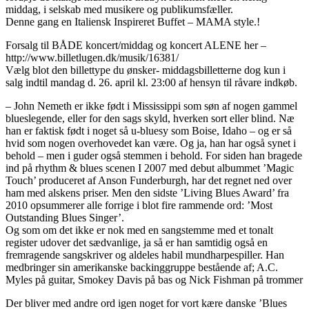
middag, i selskab med musikere og publikumsfæller.
Denne gang en Italiensk Inspireret Buffet – MAMA style.!
Forsalg til BÅDE koncert/middag og koncert ALENE her –
http://www.billetlugen.dk/musik/16381/
Vælg blot den billettype du ønsker- middagsbilletterne dog kun i
salg indtil mandag d. 26. april kl. 23:00 af hensyn til råvare indkøb.
– John Nemeth er ikke født i Mississippi som søn af nogen gammel
blueslegende, eller for den sags skyld, hverken sort eller blind. Næ
han er faktisk født i noget så u-bluesy som Boise, Idaho – og er så
hvid som nogen overhovedet kan være. Og ja, han har også synet i
behold – men i guder også stemmen i behold. For siden han bragede
ind på rhythm & blues scenen I 2007 med debut albummet ’Magic
Touch’ produceret af Anson Funderburgh, har det regnet ned over
ham med alskens priser. Men den sidste ’Living Blues Award’ fra
2010 opsummerer alle forrige i blot fire rammende ord: ’Most
Outstanding Blues Singer’.
Og som om det ikke er nok med en sangstemme med et tonalt
register udover det sædvanlige, ja så er han samtidig også en
fremragende sangskriver og aldeles habil mundharpespiller. Han
medbringer sin amerikanske backinggruppe bestående af; A.C.
Myles på guitar, Smokey Davis på bas og Nick Fishman på trommer
Der bliver med andre ord igen noget for vort kære danske ’Blues