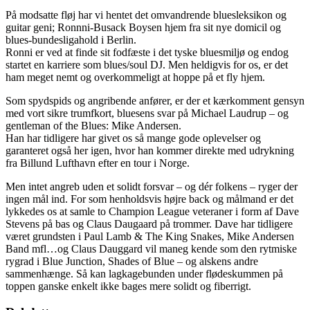
På modsatte fløj har vi hentet det omvandrende bluesleksikon og
guitar geni; Ronnni-Busack Boysen hjem fra sit nye domicil og
blues-bundesligahold i Berlin.
Ronni er ved at finde sit fodfæste i det tyske bluesmiljø og endog
startet en karriere som blues/soul DJ. Men heldigvis for os, er det
ham meget nemt og overkommeligt at hoppe på et fly hjem.
Som spydspids og angribende anfører, er der et kærkomment gensyn
med vort sikre trumfkort, bluesens svar på Michael Laudrup – og
gentleman of the Blues: Mike Andersen.
Han har tidligere har givet os så mange gode oplevelser og
garanteret også her igen, hvor han kommer direkte med udrykning
fra Billund Lufthavn efter en tour i Norge.
Men intet angreb uden et solidt forsvar – og dér folkens – ryger der
ingen mål ind. For som henholdsvis højre back og målmand er det
lykkedes os at samle to Champion League veteraner i form af Dave
Stevens på bas og Claus Daugaard på trommer. Dave har tidligere
været grundsten i Paul Lamb & The King Snakes, Mike Andersen
Band mfl…og Claus Dauggard vil maneg kende som den rytmiske
rygrad i Blue Junction, Shades of Blue – og alskens andre
sammenhænge. Så kan lagkagebunden under flødeskummen på
toppen ganske enkelt ikke bages mere solidt og fiberrigt.