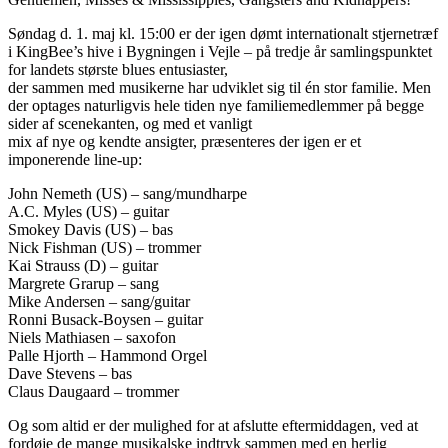
Søndag d. 1. maj kl. 15:00 er der igen dømt internationalt stjernetræf
i KingBee’s hive i Bygningen i Vejle – på tredje år samlingspunktet
for landets største blues entusiaster,
der sammen med musikerne har udviklet sig til én stor familie. Men
der optages naturligvis hele tiden nye familiemedlemmer på begge
sider af scenekanten, og med et vanligt
mix af nye og kendte ansigter, præsenteres der igen er et
imponerende line-up:
John Nemeth (US) – sang/mundharpe
A.C. Myles (US) – guitar
Smokey Davis (US) – bas
Nick Fishman (US) – trommer
Kai Strauss (D) – guitar
Margrete Grarup – sang
Mike Andersen – sang/guitar
Ronni Busack-Boysen – guitar
Niels Mathiasen – saxofon
Palle Hjorth – Hammond Orgel
Dave Stevens – bas
Claus Daugaard – trommer
Og som altid er der mulighed for at afslutte eftermiddagen, ved at
fordøje de mange musikalske indtryk sammen med en herlig