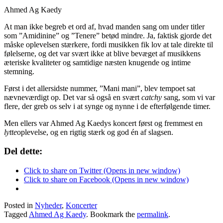
Ahmed Ag Kaedy
At man ikke begreb et ord af, hvad manden sang om under titler
som ”Amidinine” og ”Tenere” betød mindre. Ja, faktisk gjorde det
måske oplevelsen stærkere, fordi musikken fik lov at tale direkte til
følelserne, og det var svært ikke at blive bevæget af musikkens
æteriske kvaliteter og samtidige næsten knugende og intime
stemning.
Først i det allersidste nummer, ”Mani mani”, blev tempoet sat
nævneværdigt op. Det var så også en svært
catchy
sang, som vi var
flere, der greb os selv i at synge og nynne i de efterfølgende timer.
Men ellers var Ahmed Ag Kaedys koncert først og fremmest en
lytte
oplevelse, og en rigtig stærk og god én af slagsen.
Del dette:
Click to share on Twitter (Opens in new window)
Click to share on Facebook (Opens in new window)
Posted in
Nyheder
,
Koncerter
Tagged
Ahmed Ag Kaedy
. Bookmark the
permalink
.