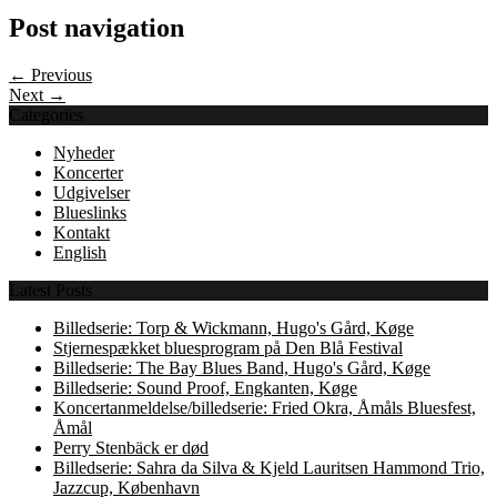
Post navigation
← Previous
Next →
Categories
Nyheder
Koncerter
Udgivelser
Blueslinks
Kontakt
English
Latest Posts
Billedserie: Torp & Wickmann, Hugo's Gård, Køge
Stjernespækket bluesprogram på Den Blå Festival
Billedserie: The Bay Blues Band, Hugo's Gård, Køge
Billedserie: Sound Proof, Engkanten, Køge
Koncertanmeldelse/billedserie: Fried Okra, Åmåls Bluesfest,
Åmål
Perry Stenbäck er død
Billedserie: Sahra da Silva & Kjeld Lauritsen Hammond Trio,
Jazzcup, København