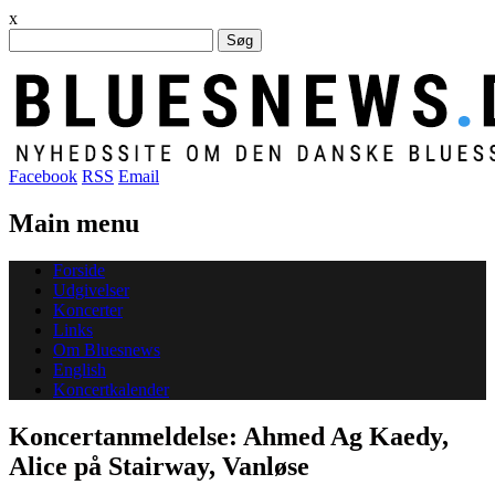
x
Søg
efter:
Facebook
RSS
Email
Main menu
Skip
Forside
to
Udgivelser
content
Koncerter
Links
Om Bluesnews
English
Koncertkalender
Koncertanmeldelse: Ahmed Ag Kaedy,
Alice på Stairway, Vanløse