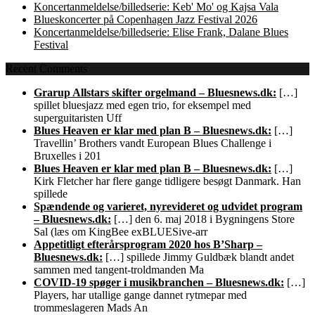
Koncertanmeldelse/billedserie: Keb' Mo' og Kajsa Vala
Blueskoncerter på Copenhagen Jazz Festival 2026
Koncertanmeldelse/billedserie: Elise Frank, Dalane Blues
Festival
Recent Comments
Grarup Allstars skifter orgelmand – Bluesnews.dk:
[…]
spillet bluesjazz med egen trio, for eksempel med
superguitaristen Uff
Blues Heaven er klar med plan B – Bluesnews.dk:
[…]
Travellin’ Brothers vandt European Blues Challenge i
Bruxelles i 201
Blues Heaven er klar med plan B – Bluesnews.dk:
[…]
Kirk Fletcher har flere gange tidligere besøgt Danmark. Han
spillede
Spændende og varieret, nyrevideret og udvidet program
– Bluesnews.dk:
[…] den 6. maj 2018 i Bygningens Store
Sal (læs om KingBee exBLUESive-arr
Appetitligt efterårsprogram 2020 hos B’Sharp –
Bluesnews.dk:
[…] spillede Jimmy Guldbæk blandt andet
sammen med tangent-troldmanden Ma
COVID-19 spøger i musikbranchen – Bluesnews.dk:
[…]
Players, har utallige gange dannet rytmepar med
trommeslageren Mads An