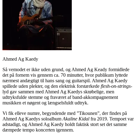
Ahmed Ag Kaedy
Så vemodet er ikke uden grund, og Ahmed Ag Keady formidlede
det på fornem vis gennem ca. 70 minutter, hvor publikum lyttede
nærmest andægtigt til hans sang og guitarspil. Ahmed Ag Kaedy
spillede uden plekter, og den elektrisk forstærkede
flesh-on-strings
-
lyd gav sammen med Ahmed Ag Kaedys skrøbelige, men
udtryksfulde stemme og fraværet af band-akkompagnement
musikken et nøgent og længselsfuldt udtryk.
Vi fik elleve numre, begyndende med ”Tikounen”, der findes på
Ahmed Ag Kaedys soloalbum
Akaline Kidal
fra 2019. Tempoet var
adstadigt, og Ahmed Ag Kaedy holdt faktisk stort set det samme
dæmpede tempo koncerten igennem.