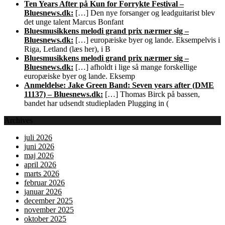
Ten Years After på Kun for Forrykte Festival –
Bluesnews.dk:
[…] Den nye forsanger og leadguitarist blev
det unge talent Marcus Bonfant
Bluesmusikkens melodi grand prix nærmer sig –
Bluesnews.dk:
[…] europæiske byer og lande. Eksempelvis i
Riga, Letland (læs her), i B
Bluesmusikkens melodi grand prix nærmer sig –
Bluesnews.dk:
[…] afholdt i lige så mange forskellige
europæiske byer og lande. Eksemp
Anmeldelse: Jake Green Band: Seven years after (DME
11137) – Bluesnews.dk:
[…] Thomas Birck på bassen,
bandet har udsendt studiepladen Plugging in (
Archives
juli 2026
juni 2026
maj 2026
april 2026
marts 2026
februar 2026
januar 2026
december 2025
november 2025
oktober 2025