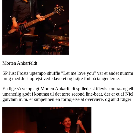
Morten Ankarfeldt
SP Just Frosts uptempo-shuffle ”Let me love you” var et andet nummer
brug med Just oprejst ved klaveret og højre fod på tangenterne.
En lige så veloplagt Morten Ankarfeldt spillede skiftevis kontra- og 
umanerlig godt i kontrast til det tørre second line-beat, der er et a
gulvtam m.m. er simpelthen en fornøjelse at overvære, og altid følge