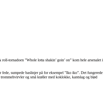
 roll-tornadoen ”Whole lotta shakin’ goin’ on” kom hele arsenalet i
var fede, sumpede baslinjer på for eksempel ”Iko iko”. Det fungerede
dte trommehvirvler og små krøller med koklokke, kantslag og blød