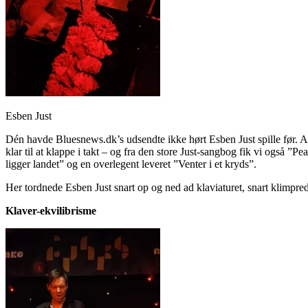
Esben Just
Dén havde Bluesnews.dk’s udsendte ikke hørt Esben Just spille før. 
klar til at klappe i takt – og fra den store Just-sangbog fik vi og
ligger landet” og en overlegent leveret ”Venter i et kryds”.
Her tordnede Esben Just snart op og ned ad klaviaturet, snart klimpred
Klaver-ekvilibrisme