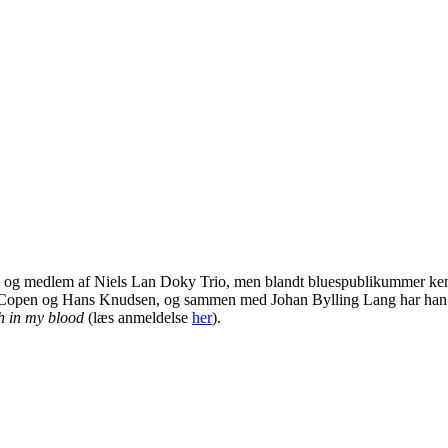
 og medlem af Niels Lan Doky Trio, men blandt bluespublikummer kend
is Copen og Hans Knudsen, og sammen med Johan Bylling Lang har han u
h in my blood
(læs anmeldelse
her
).