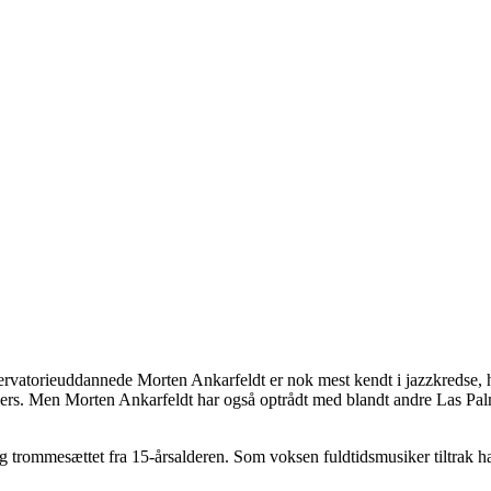
onservatorieuddannede Morten Ankarfeldt er nok mest kendt i jazzkreds
velers. Men Morten Ankarfeldt har også optrådt med blandt andre Las P
ag trommesættet fra 15-årsalderen. Som voksen fuldtidsmusiker tiltrak 