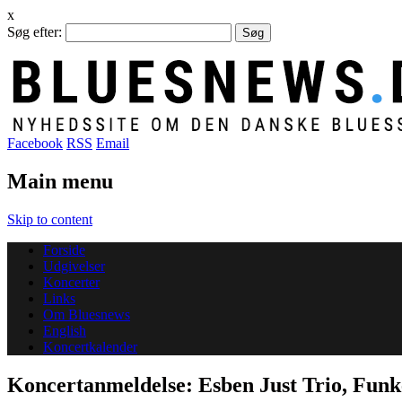
x
Søg efter:
Facebook
RSS
Email
Main menu
Skip to content
Forside
Udgivelser
Koncerter
Links
Om Bluesnews
English
Koncertkalender
Koncertanmeldelse: Esben Just Trio, Fun