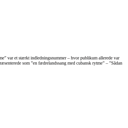
 me” var et stærkt indledningsnummer – hvor publikum allerede var
ust præsenterede som ”en fædrelandssang med cubansk rytme” – ”Sådan