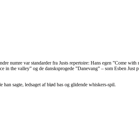
Andre numre var standarder fra Justs repertoire: Hans egen ”Come with
så ”Peace in the valley” og de dansksprogede ”Danevang” – som Esben J
e han sagte, ledsaget af blød bas og glidende whiskers-spil.