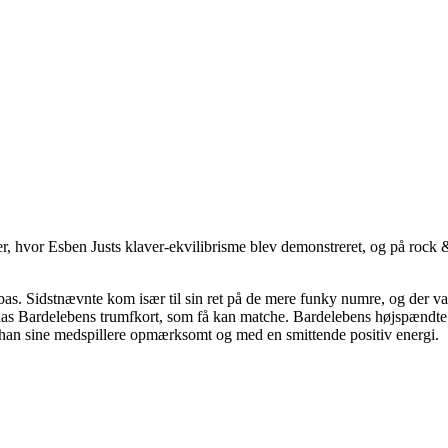
, hvor Esben Justs klaver-ekvilibrisme blev demonstreret, og på rock &
elbas. Sidstnævnte kom især til sin ret på de mere funky numre, og der 
f Niclas Bardelebens trumfkort, som få kan matche. Bardelebens højspæn
r han sine medspillere opmærksomt og med en smittende positiv energi.