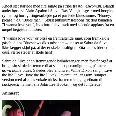
Andet sæt startede med fire sange på stribe fra
#blueswoman
. Blandt
andet hørte vi Alain Apaloo i Stevie Ray Vaughan-gear med boogie-
rytmer og hurtigt fingerarbejde på et par fede bluesnumre, ”Honey,
please!” og ”Blues man”. Størst publikumsrespons fik dog balladen
”I wanna love you”, hvis intro blev mødt med stående applaus fra en
meget
begejstret tilhører.
”I wanna love you”
er
også en fremragende sang, som fremkaldte
gåsehud hos Bluesnews.dk’s udsendte – uanset at Sahra da Silva
ikke lægger skjul på, at der er skelet kraftigt til Etta James (der er nu
også værre steder at skele hen!).
Sahra da Silva er en fremragende balladesanger, men forstår også at
bruge sin skolede stemme til at sætte et personligt præg på mere
down home
-blues. Således blev endnu en Willie Dixon-sang, ”Live
the life I love (love the life I live)”, leveret i en langsom, sumpet
version med alskens vokale tricks, fra teremin-agtig vibrato til
backporch
-nynnen a la John Lee Hooker – og det fungerede!
Animeret