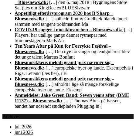
– Bluesnews.dk:
[…] den 6. maj 2018 i Bygningens Store
Sal (læs om KingBee exBLUESive-arr
Appetitligt efterårsprogram 2020 hos B’Sharp –
Bluesnews.dk:
[…] spillede Jimmy Guldbæk blandt andet
sammen med tangent-troldmanden Ma
COVID-19 spøger i musikbranchen – Bluesnews.dk:
[…]
Players, har utallige gange dannet rytmepar med
trommeslageren Mads An
Ten Years After på Kun for Forrykte Festival –
Bluesnews.dk:
[…] Den nye forsanger og leadguitarist blev
det unge talent Marcus Bonfant
Bluesmusikkens melodi grand prix nærmer sig –
Bluesnews.dk:
[…] europæiske byer og lande. Eksempelvis i
Riga, Letland (læs her), i B
Bluesmusikkens melodi grand prix nærmer sig –
Bluesnews.dk:
[…] afholdt i lige så mange forskellige
europæiske byer og lande. Eksemp
Anmeldelse: Jake Green Band: Seven years after (DME
11137) – Bluesnews.dk:
[…] Thomas Birck på bassen,
bandet har udsendt studiepladen Plugging in (
Archives
juli 2026
juni 2026