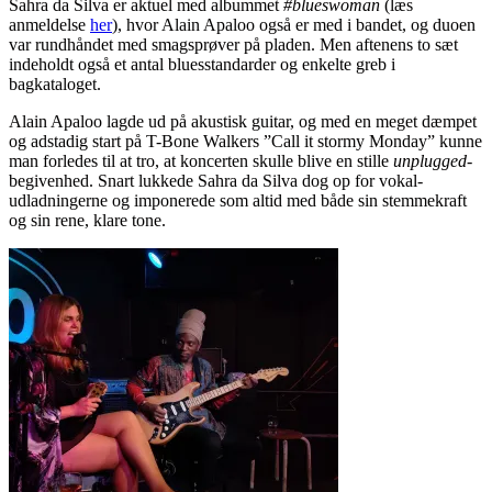
Sahra da Silva er aktuel med albummet
#blueswoman
(læs
anmeldelse
her
), hvor Alain Apaloo også er med i bandet, og duoen
var rundhåndet med smagsprøver på pladen. Men aftenens to sæt
indeholdt også et antal bluesstandarder og enkelte greb i
bagkataloget.
Alain Apaloo lagde ud på akustisk guitar, og med en meget dæmpet
og adstadig start på T-Bone Walkers ”Call it stormy Monday” kunne
man forledes til at tro, at koncerten skulle blive en stille
unplugged
-
begivenhed. Snart lukkede Sahra da Silva dog op for vokal-
udladningerne og imponerede som altid med både sin stemmekraft
og sin rene, klare tone.