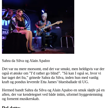
Sahra da Silva og Alain Apaloo
Det var nu mere morsomt, end det var smukt, men heldigvis var der
også et ønske om ”I’d rather go blind”. ”Så kan I også se, hvor vi
har taget det fra,” grinede Sahra da Silva, inden hun med vanlig
kraft og pondus leverede Etta James’ bluesballade til UG.
Hermed bandt Sahra da Silva og Alain Apaloo en smuk sløjfe på en
aften, der var kendetegnet ved både intim, uformel hyggestemning
og fornemt musikerskab.
Del dette: