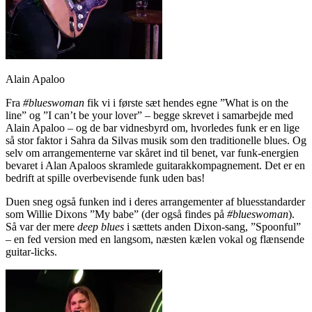
Alain Apaloo
Fra
#blueswoman
fik vi i første sæt hendes egne ”What is on the
line” og ”I can’t be your lover” – begge skrevet i samarbejde med
Alain Apaloo – og de bar vidnesbyrd om, hvorledes funk er en lige
så stor faktor i Sahra da Silvas musik som den traditionelle blues. Og
selv om arrangementerne var skåret ind til benet, var funk-energien
bevaret i Alan Apaloos skramlede guitarakkompagnement. Det er en
bedrift at spille overbevisende funk uden bas!
Duen sneg også funken ind i deres arrangementer af bluesstandarder
som Willie Dixons ”My babe” (der også findes på
#blueswoman
).
Så var der mere
deep blues
i sættets anden Dixon-sang, ”Spoonful”
– en fed version med en langsom, næsten kælen vokal og flænsende
guitar-licks.