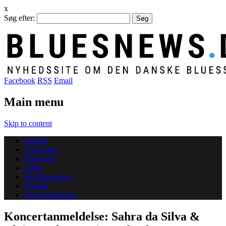
x
Søg efter:
Facebook
RSS
Email
Main menu
Skip to content
Forside
Udgivelser
Koncerter
Links
Om Bluesnews
English
Koncertkalender
Koncertanmeldelse: Sahra da Silva &