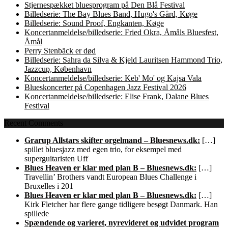
Stjernespækket bluesprogram på Den Blå Festival
Billedserie: The Bay Blues Band, Hugo's Gård, Køge
Billedserie: Sound Proof, Engkanten, Køge
Koncertanmeldelse/billedserie: Fried Okra, Åmåls Bluesfest,
Åmål
Perry Stenbäck er død
Billedserie: Sahra da Silva & Kjeld Lauritsen Hammond Trio,
Jazzcup, København
Koncertanmeldelse/billedserie: Keb' Mo' og Kajsa Vala
Blueskoncerter på Copenhagen Jazz Festival 2026
Koncertanmeldelse/billedserie: Elise Frank, Dalane Blues
Festival
Recent Comments
Grarup Allstars skifter orgelmand – Bluesnews.dk:
[…]
spillet bluesjazz med egen trio, for eksempel med
superguitaristen Uff
Blues Heaven er klar med plan B – Bluesnews.dk:
[…]
Travellin’ Brothers vandt European Blues Challenge i
Bruxelles i 201
Blues Heaven er klar med plan B – Bluesnews.dk:
[…]
Kirk Fletcher har flere gange tidligere besøgt Danmark. Han
spillede
Spændende og varieret, nyrevideret og udvidet program