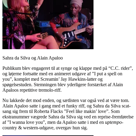
Sahra da Silva og Alain Apaloo
Publikum blev engageret til at synge og klappe med på “C.C. rider”,
og løjerne fortsatte med en animeret udgave af ”I put a spell on
you”, komplet med Screamin’ Jay Hawkins-latter og
spøgelsestuden. Stemningen blev yderligere forstærket af Alain
Apaloos repetitive tremolo-riff.
Nu lakkede det mod enden, og sætlisten var også ved at være tom.
Alain Apaloo satte i gang med et funky riff, og Sahra da Silva scat-
sang sig frem til Roberta Flacks ”Feel like makin’ love”. Som
ekstranummer vægrede Sahra da Silva sig ved en reprise-fremførelse
af ”I wanna love you”, men da Apaloo satte i med en
uptempo
-
country & western-udgave, overgav hun sig.