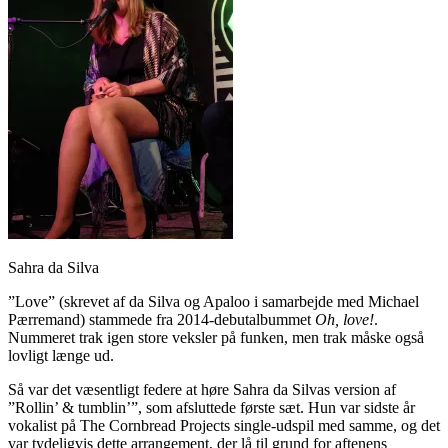
Sahra da Silva
”Love” (skrevet af da Silva og Apaloo i samarbejde med Michael
Pærremand) stammede fra 2014-debutalbummet
Oh, love!
.
Nummeret trak igen store veksler på funken, men trak måske også
lovligt længe ud.
Så var det væsentligt federe at høre Sahra da Silvas version af
”Rollin’ & tumblin’”, som afsluttede første sæt. Hun var sidste år
vokalist på The Cornbread Projects single-udspil med samme, og det
var tydeligvis dette arrangement, der lå til grund for aftenens