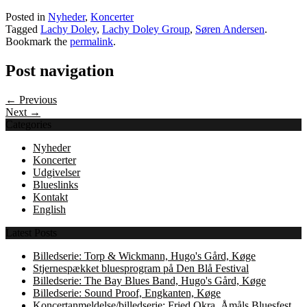
Posted in
Nyheder
,
Koncerter
Tagged
Lachy Doley
,
Lachy Doley Group
,
Søren Andersen
.
Bookmark the
permalink
.
Post navigation
← Previous
Next →
Categories
Nyheder
Koncerter
Udgivelser
Blueslinks
Kontakt
English
Latest Posts
Billedserie: Torp & Wickmann, Hugo's Gård, Køge
Stjernespækket bluesprogram på Den Blå Festival
Billedserie: The Bay Blues Band, Hugo's Gård, Køge
Billedserie: Sound Proof, Engkanten, Køge
Koncertanmeldelse/billedserie: Fried Okra, Åmåls Bluesfest,