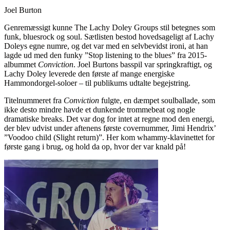
Joel Burton
Genremæssigt kunne The Lachy Doley Groups stil betegnes som
funk, bluesrock og soul. Sætlisten bestod hovedsageligt af Lachy
Doleys egne numre, og det var med en selvbevidst ironi, at han
lagde ud med den funky ”Stop listening to the blues” fra 2015-
albummet
Conviction
. Joel Burtons basspil var springkraftigt, og
Lachy Doley leverede den første af mange energiske
Hammondorgel-soloer – til publikums udtalte begejstring.
Titelnummeret fra
Conviction
fulgte, en dæmpet soulballade, som
ikke desto mindre havde et dunkende trommebeat og nogle
dramatiske breaks. Det var dog for intet at regne mod den energi,
der blev udvist under aftenens første covernummer, Jimi Hendrix’
”Voodoo child (Slight return)”. Her kom whammy-klavinettet for
første gang i brug, og hold da op, hvor der var knald på!