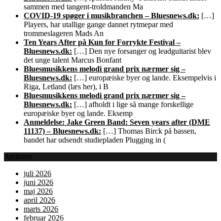
sammen med tangent-troldmanden Ma
COVID-19 spøger i musikbranchen – Bluesnews.dk:
[…]
Players, har utallige gange dannet rytmepar med
trommeslageren Mads An
Ten Years After på Kun for Forrykte Festival –
Bluesnews.dk:
[…] Den nye forsanger og leadguitarist blev
det unge talent Marcus Bonfant
Bluesmusikkens melodi grand prix nærmer sig –
Bluesnews.dk:
[…] europæiske byer og lande. Eksempelvis i
Riga, Letland (læs her), i B
Bluesmusikkens melodi grand prix nærmer sig –
Bluesnews.dk:
[…] afholdt i lige så mange forskellige
europæiske byer og lande. Eksemp
Anmeldelse: Jake Green Band: Seven years after (DME
11137) – Bluesnews.dk:
[…] Thomas Birck på bassen,
bandet har udsendt studiepladen Plugging in (
Archives
juli 2026
juni 2026
maj 2026
april 2026
marts 2026
februar 2026