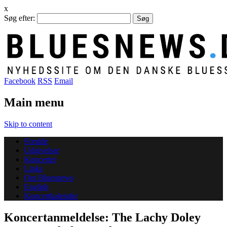
x
Søg efter:
Facebook
RSS
Email
Main menu
Skip to content
Forside
Udgivelser
Koncerter
Links
Om Bluesnews
English
Koncertkalender
Koncertanmeldelse: The Lachy Doley