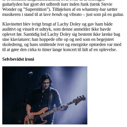
guitarlyden har gjort det udbredt især inden funk (tænk Stevie
Wonder og ”Superstition”). Tilføjelsen af en whammy-bar sætter
musikeren i stand til at lave
bends
og vibrato – just som på en guitar.
Klavinettet blev ivrigt brugt af Lachy Doley og gav ham både
auditivt og visuelt et udtryk, som denne anmelder ikke havde
oplevet før. Samtidig lod Lachy Doley sig bestemt ikke lænke bag
sine klaviaturer; han hoppede ofte op og ned som en begejstret
skoledreng, og hans smittende iver og energiske optræden var med
til at gøre den cirka to timer lange koncert til lidt af en oplevelse.
Selvbevidst ironi