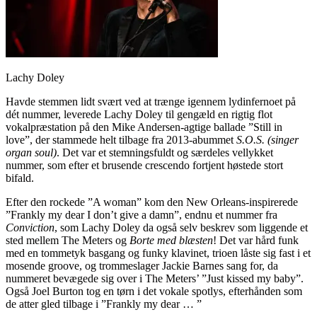
Lachy Doley
Havde stemmen lidt svært ved at trænge igennem lydinfernoet på
dét nummer, leverede Lachy Doley til gengæld en rigtig flot
vokalpræstation på den Mike Andersen-agtige ballade ”Still in
love”, der stammede helt tilbage fra 2013-abummet
S.O.S. (singer
organ soul)
. Det var et stemningsfuldt og særdeles vellykket
nummer, som efter et brusende crescendo fortjent høstede stort
bifald.
Efter den rockede ”A woman” kom den New Orleans-inspirerede
”Frankly my dear I don’t give a damn”, endnu et nummer fra
Conviction
, som Lachy Doley da også selv beskrev som liggende et
sted mellem The Meters og
Borte med blæsten
! Det var hård funk
med en tommetyk basgang og funky klavinet, trioen låste sig fast i et
mosende groove, og trommeslager Jackie Barnes sang for, da
nummeret bevægede sig over i The Meters’ ”Just kissed my baby”.
Også Joel Burton tog en tørn i det vokale spotlys, efterhånden som
de atter gled tilbage i ”Frankly my dear … ”