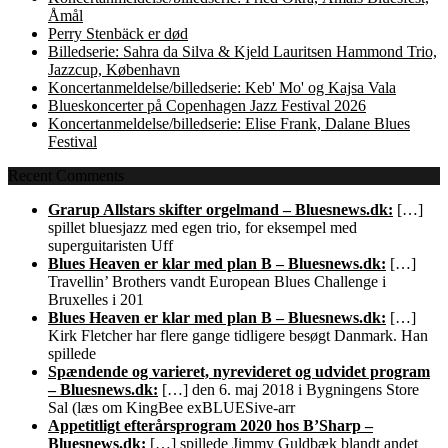
Åmål
Perry Stenbäck er død
Billedserie: Sahra da Silva & Kjeld Lauritsen Hammond Trio,
Jazzcup, København
Koncertanmeldelse/billedserie: Keb' Mo' og Kajsa Vala
Blueskoncerter på Copenhagen Jazz Festival 2026
Koncertanmeldelse/billedserie: Elise Frank, Dalane Blues
Festival
Recent Comments
Grarup Allstars skifter orgelmand – Bluesnews.dk:
[…]
spillet bluesjazz med egen trio, for eksempel med
superguitaristen Uff
Blues Heaven er klar med plan B – Bluesnews.dk:
[…]
Travellin’ Brothers vandt European Blues Challenge i
Bruxelles i 201
Blues Heaven er klar med plan B – Bluesnews.dk:
[…]
Kirk Fletcher har flere gange tidligere besøgt Danmark. Han
spillede
Spændende og varieret, nyrevideret og udvidet program
– Bluesnews.dk:
[…] den 6. maj 2018 i Bygningens Store
Sal (læs om KingBee exBLUESive-arr
Appetitligt efterårsprogram 2020 hos B’Sharp –
Bluesnews.dk:
[…] spillede Jimmy Guldbæk blandt andet