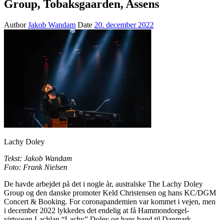
Group, Tobaksgaarden, Assens
Author
Jakob Wandam
Date
20. december 2022
Lachy Doley
Tekst: Jakob Wandam
Foto: Frank Nielsen
De havde arbejdet på det i nogle år, australske The Lachy Doley
Group og den danske promoter Keld Christensen og hans KC/DGM
Concert & Booking. For coronapandemien var kommet i vejen, men
i december 2022 lykkedes det endelig at få Hammondorgel-
virtuosen Lachlan “Lachy” Doley og hans band til Danmark.