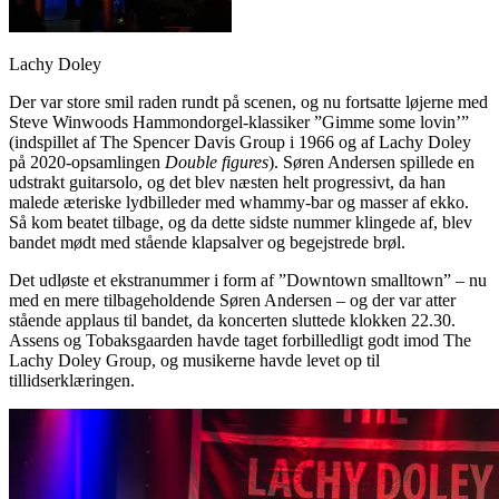
Lachy Doley
Der var store smil raden rundt på scenen, og nu fortsatte løjerne med
Steve Winwoods Hammondorgel-klassiker ”Gimme some lovin’”
(indspillet af The Spencer Davis Group i 1966 og af Lachy Doley
på 2020-opsamlingen
Double figures
). Søren Andersen spillede en
udstrakt guitarsolo, og det blev næsten helt progressivt, da han
malede æteriske lydbilleder med whammy-bar og masser af ekko.
Så kom beatet tilbage, og da dette sidste nummer klingede af, blev
bandet mødt med stående klapsalver og begejstrede brøl.
Det udløste et ekstranummer i form af ”Downtown smalltown” – nu
med en mere tilbageholdende Søren Andersen – og der var atter
stående applaus til bandet, da koncerten sluttede klokken 22.30.
Assens og Tobaksgaarden havde taget forbilledligt godt imod The
Lachy Doley Group, og musikerne havde levet op til
tillidserklæringen.