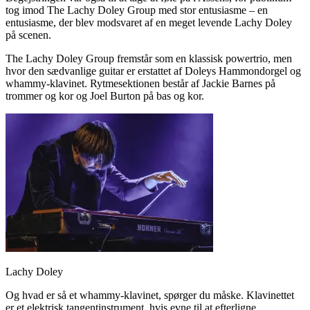
tog imod The Lachy Doley Group med stor entusiasme – en
entusiasme, der blev modsvaret af en meget levende Lachy Doley
på scenen.
The Lachy Doley Group fremstår som en klassisk powertrio, men
hvor den sædvanlige guitar er erstattet af Doleys Hammondorgel og
whammy-klavinet. Rytmesektionen består af Jackie Barnes på
trommer og kor og Joel Burton på bas og kor.
Lachy Doley
Og hvad er så et whammy-klavinet, spørger du måske. Klavinettet
er et elektrisk tangentinstrument, hvis evne til at efterligne