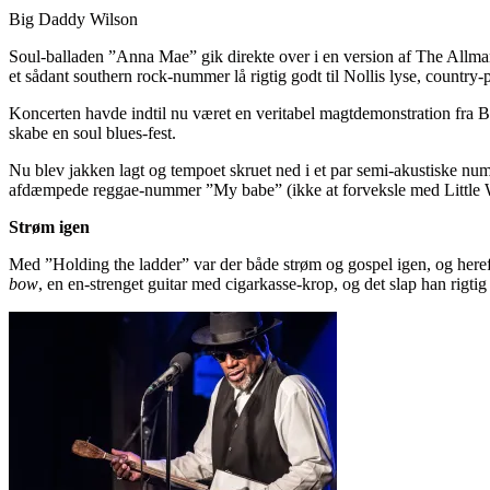
Big Daddy Wilson
Soul-balladen ”Anna Mae” gik direkte over i en version af The Allma
et sådant southern rock-nummer lå rigtig godt til Nollis lyse, country-
Koncerten havde indtil nu været en veritabel magtdemonstration fra Big 
skabe en soul blues-fest.
Nu blev jakken lagt og tempoet skruet ned i et par semi-akustiske n
afdæmpede reggae-nummer ”My babe” (ikke at forveksle med Little W
Strøm igen
Med ”Holding the ladder” var der både strøm og gospel igen, og her
bow
, en en-strenget guitar med cigarkasse-krop, og det slap han rigti