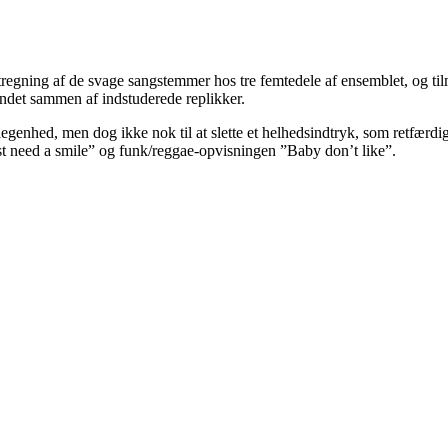
regning af de svage sangstemmer hos tre femtedele af ensemblet, og til
 bundet sammen af indstuderede replikker.
rlegenhed, men dog ikke nok til at slette et helhedsindtryk, som retfær
ust need a smile” og funk/reggae-opvisningen ”Baby don’t like”.