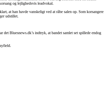
orsang og lejlighedsvis leadvokal.
lart, at han havde vanskeligt ved at råbe salen op. Som korsangere
r udstillet.
r det Bluesnews.dk’s indtryk, at bandet samlet set spillede endog
ayfield.