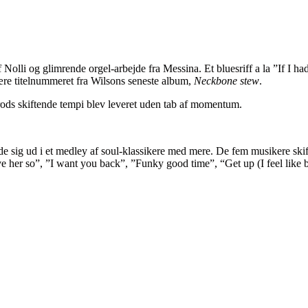
Nolli og glimrende orgel-arbejde fra Messina. Et bluesriff a la ”If I 
være titelnummeret fra Wilsons seneste album,
Neckbone stew
.
rods skiftende tempi blev leveret uden tab af momentum.
e sig ud i et medley af soul-klassikere med mere. De fem musikere skift
ve her so”, ”I want you back”, ”Funky good time”, “Get up (I feel like b