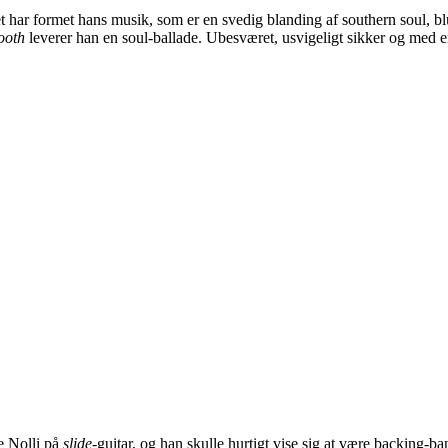
ar formet hans musik, som er en svedig blanding af southern soul, blu
ooth
leverer han en soul-ballade. Ubesværet, usvigeligt sikker og med
e Nolli på
slide
-guitar, og han skulle hurtigt vise sig at være backing-b