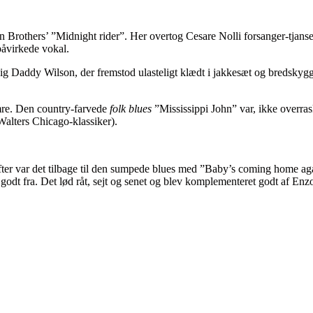
n Brothers’ ”Midnight rider”. Her overtog Cesare Nolli forsanger-tja
påvirkede vokal.
Daddy Wilson, der fremstod ulasteligt klædt i jakkesæt og bredskygget ha
umre. Den country-farvede
folk blues
”Mississippi John” var, ikke overrask
alters Chicago-klassiker).
efter var det tilbage til den sumpede blues med ”Baby’s coming home 
g godt fra. Det lød råt, sejt og senet og blev komplementeret godt af E