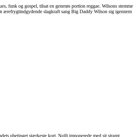
es, funk og gospel, tilsat en generøs portion reggae. Wilsons stemme
 en ærefrygtindgydende slagkraft sang Big Daddy Wilson sig igennem
andets ubetinget stærkeste kort. Nolli imponerede med sit stramt