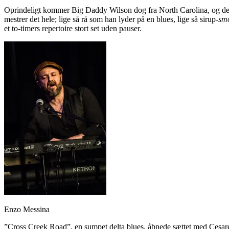
Oprindeligt kommer Big Daddy Wilson dog fra North Carolina, og det h
mestrer det hele; lige så rå som han lyder på en blues, lige så sirup-
sm
et to-timers repertoire stort set uden pauser.
Enzo Messina
”Cross Creek Road”, en sumpet delta blues, åbnede sættet med Cesar