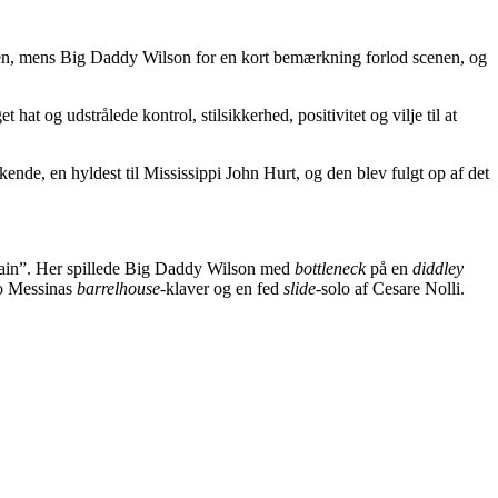
nsen, mens Big Daddy Wilson for en kort bemærkning forlod scenen, og
t og udstrålede kontrol, stilsikkerhed, positivitet og vilje til at
ende, en hyldest til Mississippi John Hurt, og den blev fulgt op af det
again”. Her spillede Big Daddy Wilson med
bottleneck
på en
diddley
nzo Messinas
barrelhouse
-klaver og en fed
slide
-solo af Cesare Nolli.