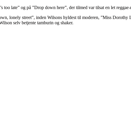
oo late” og på ”Drop down here”, der tilmed var tilsat en let reggae-ryt
own, lonely street”, inden Wilsons hyldest til moderen, ”Miss Dorothy
Wilson selv betjente tamburin og shaker.