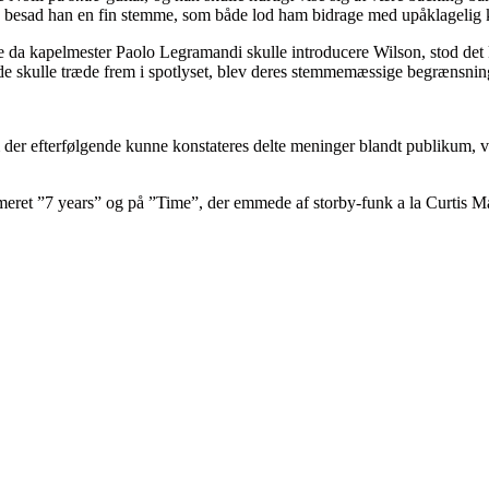
ed besad han en fin stemme, som både lod ham bidrage med upåklagelig k
 da kapelmester Paolo Legramandi skulle introducere Wilson, stod det k
de skulle træde frem i spotlyset, blev deres stemmemæssige begrænsninge
der efterfølgende kunne konstateres delte meninger blandt publikum, va
mmeret ”7 years” og på ”Time”, der emmede af storby-funk a la Curtis M