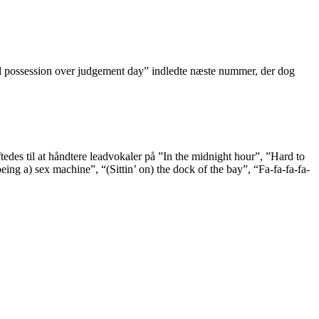
had possession over judgement day” indledte næste nummer, der dog
edes til at håndtere leadvokaler på ”In the midnight hour”, ”Hard to
eing a) sex machine”, “(Sittin’ on) the dock of the bay”, “Fa-fa-fa-fa-