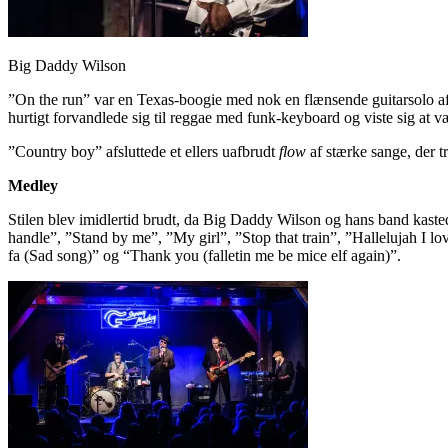
Big Daddy Wilson
”On the run” var en Texas-boogie med nok en flænsende guitarsolo af 
hurtigt forvandlede sig til reggae med funk-keyboard og viste sig at 
”Country boy” afsluttede et ellers uafbrudt
flow
af stærke sange, der t
Medley
Stilen blev imidlertid brudt, da Big Daddy Wilson og hans band kasted
handle”, ”Stand by me”, ”My girl”, ”Stop that train”, ”Hallelujah I lo
fa (Sad song)” og “Thank you (falletin me be mice elf again)”.