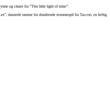
me og citater fra ”This little light of mine”.
 Lee”, dannede ramme for dundrende trommespil fra Taccori, en heftig