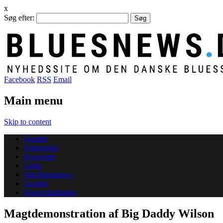
x
Søg efter:
Facebook
RSS
Email
Main menu
Skip to content
Forside
Udgivelser
Koncerter
Links
Om Bluesnews
English
Koncertkalender
Magtdemonstration af Big Daddy Wilson