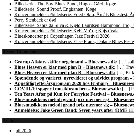
Billedserie: The Bay Blues Band, Hugo's Gård, Køge
Billedserie: Sound Proof, Engkanten, Køge
Koncertanmeldelse/billedserie: Fried Okra, Åmåls Bluesfest, 
Perry Stenbäck er død
Billedserie: Sahra da Silva & Kjeld Lauritsen Hammond Trio,
Koncertanmeldelse/billedserie: Keb' Mo' og Kajsa Vala
Blueskoncerter på Copenhagen Jazz Festival 2026
Koncertanmeldelse/billedserie: Elise Frank, Dalane Blues Festi
Recent Comments
Grarup Allstars skifter orgelmand – Bluesnews.dk:
[…] spil
Blues Heaven er klar med plan B – Bluesnews.dk:
[…] Trave
Blues Heaven er klar med plan B – Bluesnews.dk:
[…] Kirk 
Spændende og varieret, nyrevideret og udvidet program –
Appetitligt efterårsprogram 2020 hos B’Sharp – Bluesnews
COVID-19 spøger i musikbranchen – Bluesnews.dk:
[…] Pl
Ten Years After på Kun for Forrykte Festival – Bluesnews.
Bluesmusikkens melodi grand prix nærmer sig – Bluesnew
Bluesmusikkens melodi grand prix nærmer sig – Bluesnew
Anmeldelse: Jake Green Band: Seven years after (DME 11
Archives
juli 2026