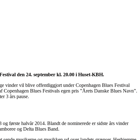
estival den 24. september kl. 20.00 i Huset-KBH.
 vinder vil blive offentliggjort under Copenhagen Blues Festival
n af Copenhagen Blues Festivals egen pris ”Årets Danske Blues Navn”.
er 3 års pause.
13 og første halvår 2014. Blandt de nominerede er sidste års vinder
Jamboree og Delta Blues Band.
l at sende musikerne og musikken ud over landets grænser. Herhjemme