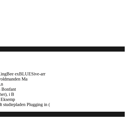
 KingBee exBLUESive-arr
troldmanden Ma
An
s Bonfant
er), i B
e. Eksemp
 studiepladen Plugging in (