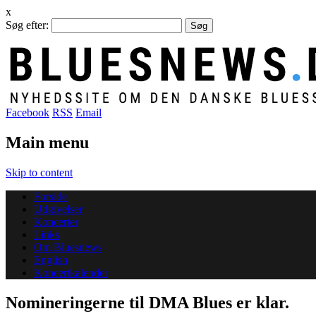
x
Søg efter:
Facebook
RSS
Email
Main menu
Skip to content
Forside
Udgivelser
Koncerter
Links
Om Bluesnews
English
Koncertkalender
Nomineringerne til DMA Blues er klar.