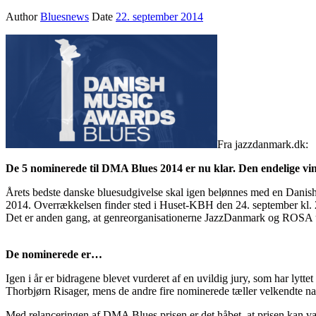
Author
Bluesnews
Date
22. september 2014
Fra jazzdanmark.dk:
De 5 nominerede til DMA Blues 2014 er nu klar. Den endelige vin
Årets bedste danske bluesudgivelse skal igen belønnes med en Danish
2014. Overrækkelsen finder sted i Huset-KBH den 24. september kl. 2
Det er anden gang, at genreorganisationerne JazzDanmark og ROSA udde
De nominerede er…
Igen i år er bidragene blevet vurderet af en uvildig jury, som har lytt
Thorbjørn Risager, mens de andre fire nominerede tæller velkendte 
Med relanceringen af DMA Blues prisen er det håbet, at prisen kan v