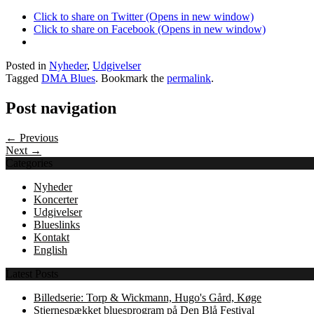
Click to share on Twitter (Opens in new window)
Click to share on Facebook (Opens in new window)
Posted in
Nyheder
,
Udgivelser
Tagged
DMA Blues
. Bookmark the
permalink
.
Post navigation
← Previous
Next →
Categories
Nyheder
Koncerter
Udgivelser
Blueslinks
Kontakt
English
Latest Posts
Billedserie: Torp & Wickmann, Hugo's Gård, Køge
Stjernespækket bluesprogram på Den Blå Festival