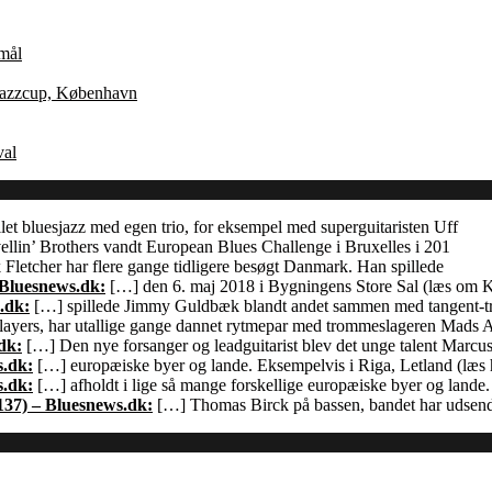
Åmål
 Jazzcup, København
val
let bluesjazz med egen trio, for eksempel med superguitaristen Uff
llin’ Brothers vandt European Blues Challenge i Bruxelles i 201
Fletcher har flere gange tidligere besøgt Danmark. Han spillede
 Bluesnews.dk:
[…] den 6. maj 2018 i Bygningens Store Sal (læs om
.dk:
[…] spillede Jimmy Guldbæk blandt andet sammen med tangent-
ayers, har utallige gange dannet rytmepar med trommeslageren Mads 
dk:
[…] Den nye forsanger og leadguitarist blev det unge talent Marcu
s.dk:
[…] europæiske byer og lande. Eksempelvis i Riga, Letland (læs h
s.dk:
[…] afholdt i lige så mange forskellige europæiske byer og land
137) – Bluesnews.dk:
[…] Thomas Birck på bassen, bandet har udsendt