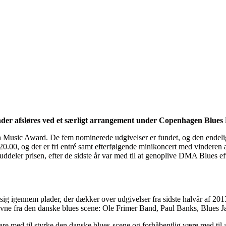
der afsløres ved et særligt arrangement under Copenhagen Blues F
 Music Award. De fem nominerede udgivelser er fundet, og den endelige
0.00, og der er fri entré samt efterfølgende minikoncert med vindere
ler prisen, efter de sidste år var med til at genoplive DMA Blues eft
et sig igennem plader, der dækker over udgivelser fra sidste halvår af 20
navne fra den danske blues scene: Ole Frimer Band, Paul Banks, Blues 
ære med til styrke den danske blues-scene og forhåbentlig være med ti