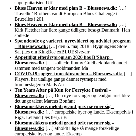
superguitaristen Uff
Blues Heaven er klar med plan B – Bluesnews.dk:
[…]
Travellin’ Brothers vandt European Blues Challenge i
Bruxelles i 201
Blues Heaven er klar med plan B – Bluesnews.dk:
[…]
Kirk Fletcher har flere gange tidligere besøgt Danmark. Han
spillede
Spændende og varieret, nyrevideret og udvidet program
– Bluesnews.dk:
[…] den 6. maj 2018 i Bygningens Store
Sal (læs om KingBee exBLUESive-arr
Appetitligt efterårsprogram 2020 hos B’Sharp –
Bluesnews.dk:
[…] spillede Jimmy Guldbæk blandt andet
sammen med tangent-troldmanden Ma
COVID-19 spøger i musikbranchen – Bluesnews.dk:
[…]
Players, har utallige gange dannet rytmepar med
trommeslageren Mads An
Ten Years After på Kun for Forrykte Festival –
Bluesnews.dk:
[…] Den nye forsanger og leadguitarist blev
det unge talent Marcus Bonfant
Bluesmusikkens melodi grand prix nærmer sig –
Bluesnews.dk:
[…] europæiske byer og lande. Eksempelvis i
Riga, Letland (læs her), i B
Bluesmusikkens melodi grand prix nærmer sig –
Bluesnews.dk:
[…] afholdt i lige så mange forskellige
europæiske byer og lande. Eksemp