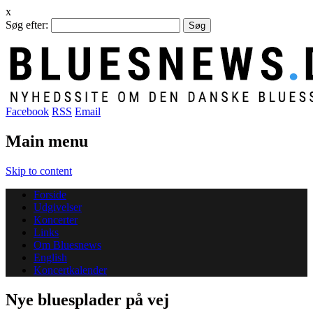
x
Søg efter:
Facebook
RSS
Email
Main menu
Skip to content
Forside
Udgivelser
Koncerter
Links
Om Bluesnews
English
Koncertkalender
Nye bluesplader på vej