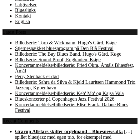
Udgivelser
Blueslinks
Kontakt
English
Latest Posts
Billedserie: Torp & Wickmann, Hugo's Gård, Køge
Stjernespækket bluesprogram på Den Blå Festival
Billedserie: The Bay Blues Band, Hugo's Gård, Køge
Billedserie: Sound Proof, Engkanten, Køge
Koncertanmeldelse/billedserie: Fried Okra, Åmåls Bluesfest,
Åmål
Perry Stenbäck er død
Billedserie: Sahra da Silva & Kjeld Lauritsen Hammond Trio,
Jazzcup, København
Koncertanmeldelse/billedserie: Keb' Mo' og Kajsa Vala
Blueskoncerter på Copenhagen Jazz Festival 2026
Koncertanmeldelse/billedserie: Elise Frank, Dalane Blues
Festival
Recent Comments
Grarup Allstars skifter orgelmand – Bluesnews.dk:
[…]
spillet bluesjazz med egen trio, for eksempel med