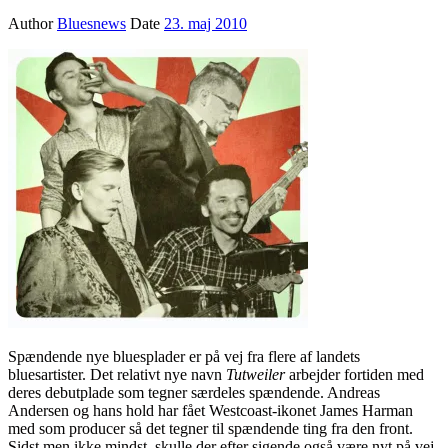
Author
Bluesnews
Date
23. maj 2010
Spændende nye bluesplader er på vej fra flere af landets
bluesartister. Det relativt nye navn
Tutweiler
arbejder fortiden med
deres debutplade som tegner særdeles spændende. Andreas
Andersen og hans hold har fået Westcoast-ikonet James Harman
med som producer så det tegner til spændende ting fra den front.
Sidst men ikke mindst, skulle der efter sigende også være nyt på vej