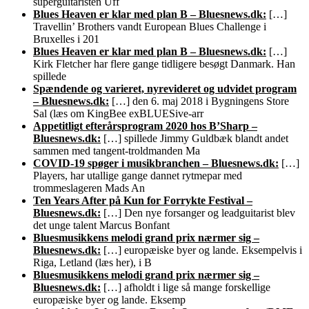
superguitaristen Uff
Blues Heaven er klar med plan B – Bluesnews.dk:
[…]
Travellin’ Brothers vandt European Blues Challenge i
Bruxelles i 201
Blues Heaven er klar med plan B – Bluesnews.dk:
[…]
Kirk Fletcher har flere gange tidligere besøgt Danmark. Han
spillede
Spændende og varieret, nyrevideret og udvidet program
– Bluesnews.dk:
[…] den 6. maj 2018 i Bygningens Store
Sal (læs om KingBee exBLUESive-arr
Appetitligt efterårsprogram 2020 hos B’Sharp –
Bluesnews.dk:
[…] spillede Jimmy Guldbæk blandt andet
sammen med tangent-troldmanden Ma
COVID-19 spøger i musikbranchen – Bluesnews.dk:
[…]
Players, har utallige gange dannet rytmepar med
trommeslageren Mads An
Ten Years After på Kun for Forrykte Festival –
Bluesnews.dk:
[…] Den nye forsanger og leadguitarist blev
det unge talent Marcus Bonfant
Bluesmusikkens melodi grand prix nærmer sig –
Bluesnews.dk:
[…] europæiske byer og lande. Eksempelvis i
Riga, Letland (læs her), i B
Bluesmusikkens melodi grand prix nærmer sig –
Bluesnews.dk:
[…] afholdt i lige så mange forskellige
europæiske byer og lande. Eksemp