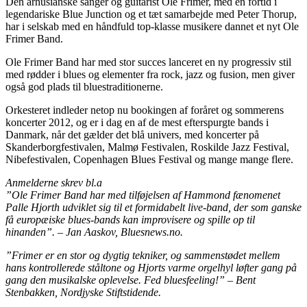
Den århusianske sanger og guitarist Ole Frimer, med en fortid i
legendariske Blue Junction og et tæt samarbejde med Peter Thorup,
har i selskab med en håndfuld top-klasse musikere dannet et nyt Ole
Frimer Band.
Ole Frimer Band har med stor succes lanceret en ny progressiv stil
med rødder i blues og elementer fra rock, jazz og fusion, men giver
også god plads til bluestraditionerne.
Orkesteret indleder netop nu bookingen af foråret og sommerens
koncerter 2012, og er i dag en af de mest efterspurgte bands i
Danmark, når det gælder det blå univers, med koncerter på
Skanderborgfestivalen, Malmø Festivalen, Roskilde Jazz Festival,
Nibefestivalen, Copenhagen Blues Festival og mange mange flere.
Anmelderne skrev bl.a
”Ole Frimer Band har med tilføjelsen af Hammond fænomenet
Palle Hjorth udviklet sig til et formidabelt live-band, der som ganske
få europæiske blues-bands kan improvisere og spille op til
hinanden”. – Jan Aaskov, Bluesnews.no.
”Frimer er en stor og dygtig tekniker, og sammenstødet mellem
hans kontrollerede ståltone og Hjorts varme orgelhyl løfter gang på
gang den musikalske oplevelse. Fed bluesfeeling!” – Bent
Stenbakken, Nordjyske Stiftstidende.