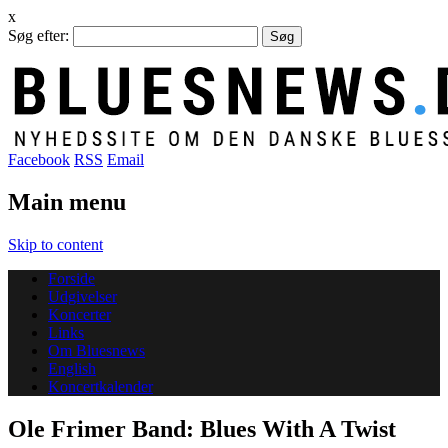
x
Søg efter:
Facebook
RSS
Email
Main menu
Skip to content
Forside
Udgivelser
Koncerter
Links
Om Bluesnews
English
Koncertkalender
Ole Frimer Band: Blues With A Twist