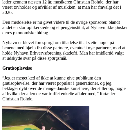
leder gennem næsten 12 år, musikeren Christian Rohde, der har
været tovholder og afvikler af musikken, at man har fravalgt det i
2026.
Den meddelelse er nu givet videre til de øvrige sponsorer, blandt
andet en stor optikerkæde og et pengeinstitut, at Nyhavn ikke ønsker
deres økonomiske bidrag.
Nyhavn er blevet forespurgt om tilladelse til at sætte noget på
benene med hjælp fra disse partnere, eventuelt nye partnere, mod at
holde Nyhavn Erhvervsforening skadefri. Man har imidlertid valgt
at udskyde svar på disse spørgsmål.
Gratisoplevelse
”Jeg er meget ked af ikke at kunne give publikum den
gratisoplevelse, der har været populær i generationer, og jeg
beklager dybt over de mange danske kunstnere, der stiller op, nogle
af hvilke der allerede var truffet enkelte aftaler med,” fortæller
Christian Rohde.