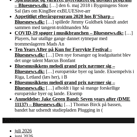
– Bluesnews.dk:
[…] den 6. maj 2018 i Bygningens Store
Sal (læs om KingBee exBLUESive-arr
Appetitligt efterårsprogram 2020 hos B’Sharp –
Bluesnews.dk:
[…] spillede Jimmy Guldbæk blandt andet
sammen med tangent-troldmanden Ma
COVID-19 spøger i musikbranchen – Bluesnews.dk:
[…]
Players, har utallige gange dannet rytmepar med
trommeslageren Mads An
Ten Years After på Kun for Forrykte Festival –
Bluesnews.dk:
[…] Den nye forsanger og leadguitarist blev
det unge talent Marcus Bonfant
Bluesmusikkens melodi grand prix nærmer sig –
Bluesnews.dk:
[…] europæiske byer og lande. Eksempelvis i
Riga, Letland (læs her), i B
Bluesmusikkens melodi grand prix nærmer sig –
Bluesnews.dk:
[…] afholdt i lige så mange forskellige
europæiske byer og lande. Eksemp
Anmeldelse: Jake Green Band: Seven years after (DME
11137) – Bluesnews.dk:
[…] Thomas Birck på bassen,
bandet har udsendt studiepladen Plugging in (
Archives
juli 2026
juni 2026