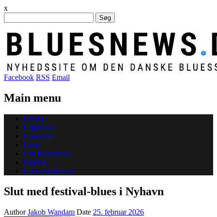
x
Søg
efter:
Facebook
RSS
Email
Main menu
Skip
Forside
to
Udgivelser
content
Koncerter
Links
Om Bluesnews
English
Koncertkalender
Slut med festival-blues i Nyhavn
Author
Jakob Wandam
Date
25. februar 2026