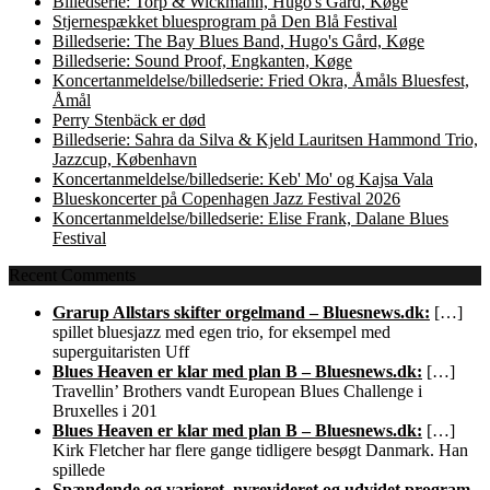
Billedserie: Torp & Wickmann, Hugo's Gård, Køge
Stjernespækket bluesprogram på Den Blå Festival
Billedserie: The Bay Blues Band, Hugo's Gård, Køge
Billedserie: Sound Proof, Engkanten, Køge
Koncertanmeldelse/billedserie: Fried Okra, Åmåls Bluesfest,
Åmål
Perry Stenbäck er død
Billedserie: Sahra da Silva & Kjeld Lauritsen Hammond Trio,
Jazzcup, København
Koncertanmeldelse/billedserie: Keb' Mo' og Kajsa Vala
Blueskoncerter på Copenhagen Jazz Festival 2026
Koncertanmeldelse/billedserie: Elise Frank, Dalane Blues
Festival
Recent Comments
Grarup Allstars skifter orgelmand – Bluesnews.dk:
[…]
spillet bluesjazz med egen trio, for eksempel med
superguitaristen Uff
Blues Heaven er klar med plan B – Bluesnews.dk:
[…]
Travellin’ Brothers vandt European Blues Challenge i
Bruxelles i 201
Blues Heaven er klar med plan B – Bluesnews.dk:
[…]
Kirk Fletcher har flere gange tidligere besøgt Danmark. Han
spillede
Spændende og varieret, nyrevideret og udvidet program