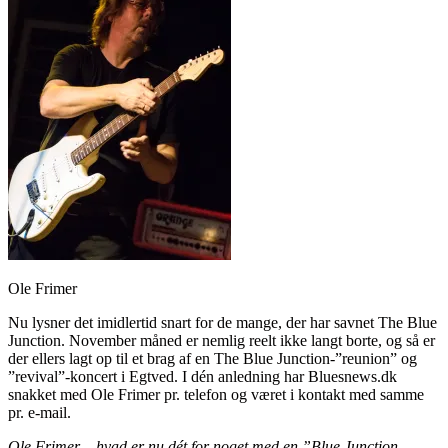
Ole Frimer
Nu lysner det imidlertid snart for de mange, der har savnet The Blue
Junction. November måned er nemlig reelt ikke langt borte, og så er
der ellers lagt op til et brag af en The Blue Junction-”reunion” og
”revival”-koncert i Egtved. I dén anledning har Bluesnews.dk
snakket med Ole Frimer pr. telefon og været i kontakt med samme
pr. e-mail.
Ole Frimer – hvad er nu dét for noget med en ”Blue Junction