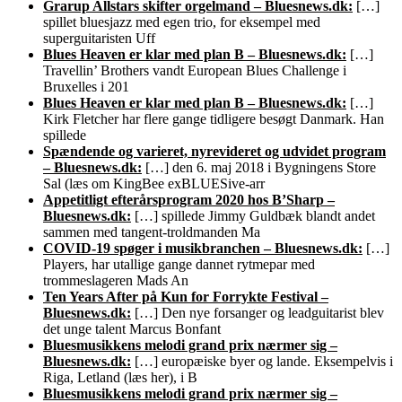
Grarup Allstars skifter orgelmand – Bluesnews.dk:
[…]
spillet bluesjazz med egen trio, for eksempel med
superguitaristen Uff
Blues Heaven er klar med plan B – Bluesnews.dk:
[…]
Travellin’ Brothers vandt European Blues Challenge i
Bruxelles i 201
Blues Heaven er klar med plan B – Bluesnews.dk:
[…]
Kirk Fletcher har flere gange tidligere besøgt Danmark. Han
spillede
Spændende og varieret, nyrevideret og udvidet program
– Bluesnews.dk:
[…] den 6. maj 2018 i Bygningens Store
Sal (læs om KingBee exBLUESive-arr
Appetitligt efterårsprogram 2020 hos B’Sharp –
Bluesnews.dk:
[…] spillede Jimmy Guldbæk blandt andet
sammen med tangent-troldmanden Ma
COVID-19 spøger i musikbranchen – Bluesnews.dk:
[…]
Players, har utallige gange dannet rytmepar med
trommeslageren Mads An
Ten Years After på Kun for Forrykte Festival –
Bluesnews.dk:
[…] Den nye forsanger og leadguitarist blev
det unge talent Marcus Bonfant
Bluesmusikkens melodi grand prix nærmer sig –
Bluesnews.dk:
[…] europæiske byer og lande. Eksempelvis i
Riga, Letland (læs her), i B
Bluesmusikkens melodi grand prix nærmer sig –