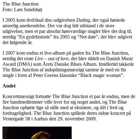
The Blue Junction
Foto: Lars Sundshøj
I 2005 kom dvd/dual disc-udgivelsen
Dating
, der også høstede
anseelig anerkendelse. Der var dog lidt stilstand i de store
udgivelser, men et par absolut høreværdige singler blev det dog til,
nemlig “En gydehistorie” fra 2005 og “Net date”, der blev udgivet
det følgende år.
I 2007 kom endnu et live-album på gaden fra The Blue Junction,
nemlig det roste
Live – out of love
, der blev tildelt en Danish Music
Award (DMA) som Årets Danske Blues Album. Imidlertid takkede
The Blue Junction af indspilningsmæssigt samme år med en fin
single i form af Peter Greens klassiske “Black magic woman”.
Andet
Koncertmæssigt fortsatte The Blue Junction et par år endnu, men de
fire bandmedlemmer ville hver for sig noget andet, og The Blue
Junction ophørte lige så stille med at eksistere, og dét i fred og
fordragelighed. The Blue Junction spillede deres sidste koncert på
Vestergade 58 i Aarhus den 29. november 2009.