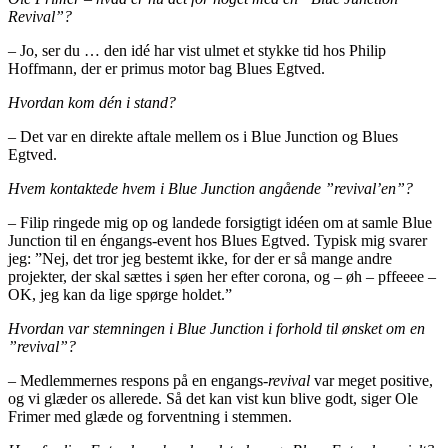
Revival”?
– Jo, ser du … den idé har vist ulmet et stykke tid hos Philip
Hoffmann, der er primus motor bag Blues Egtved.
Hvordan kom dén i stand?
– Det var en direkte aftale mellem os i Blue Junction og Blues
Egtved.
Hvem kontaktede hvem i Blue Junction angående ”revival’en”?
– Filip ringede mig op og landede forsigtigt idéen om at samle Blue
Junction til en éngangs-event hos Blues Egtved. Typisk mig svarer
jeg: ”Nej, det tror jeg bestemt ikke, for der er så mange andre
projekter, der skal sættes i søen her efter corona, og – øh – pffeeee –
OK, jeg kan da lige spørge holdet.”
Hvordan var stemningen i Blue Junction i forhold til ønsket om en
”revival”?
– Medlemmernes respons på en engangs-
revival
var meget positive,
og vi glæder os allerede. Så det kan vist kun blive godt, siger Ole
Frimer med glæde og forventning i stemmen.