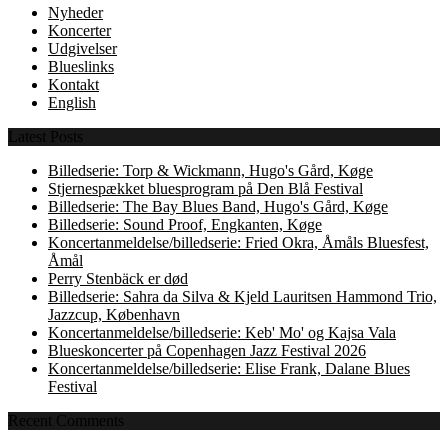
Nyheder
Koncerter
Udgivelser
Blueslinks
Kontakt
English
Latest Posts
Billedserie: Torp & Wickmann, Hugo's Gård, Køge
Stjernespækket bluesprogram på Den Blå Festival
Billedserie: The Bay Blues Band, Hugo's Gård, Køge
Billedserie: Sound Proof, Engkanten, Køge
Koncertanmeldelse/billedserie: Fried Okra, Åmåls Bluesfest,
Åmål
Perry Stenbäck er død
Billedserie: Sahra da Silva & Kjeld Lauritsen Hammond Trio,
Jazzcup, København
Koncertanmeldelse/billedserie: Keb' Mo' og Kajsa Vala
Blueskoncerter på Copenhagen Jazz Festival 2026
Koncertanmeldelse/billedserie: Elise Frank, Dalane Blues
Festival
Recent Comments