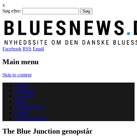
x
Søg efter:
Facebook
RSS
Email
Main menu
Skip to content
Forside
Udgivelser
Koncerter
Links
Om Bluesnews
English
Koncertkalender
The Blue Junction genopstår