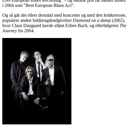
Live European Blues Recording” – og samme pris fik bandet tilmed
i 2004 som ”Best European Blues Act”.
Og så gik det ellers derudad med koncerter og med den kritikerroste,
populære anden fuldlængdeudgivelser
Diamond on a dump
(2002),
hvor Claus Daugaard havde afløst Esben Bach, og efterfølgeren
The
Journey
fra 2004.