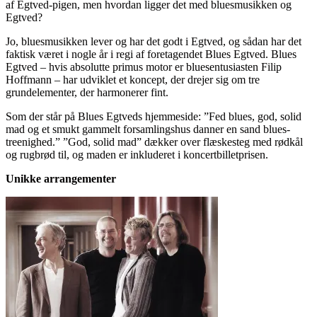
af Egtved-pigen, men hvordan ligger det med bluesmusikken og
Egtved?
Jo, bluesmusikken lever og har det godt i Egtved, og sådan har det
faktisk været i nogle år i regi af foretagendet Blues Egtved. Blues
Egtved – hvis absolutte primus motor er bluesentusiasten Filip
Hoffmann – har udviklet et koncept, der drejer sig om tre
grundelementer, der harmonerer fint.
Som der står på Blues Egtveds hjemmeside: ”Fed blues, god, solid
mad og et smukt gammelt forsamlingshus danner en sand blues-
treenighed.” ”God, solid mad” dækker over flæskesteg med rødkål
og rugbrød til, og maden er inkluderet i koncertbilletprisen.
Unikke arrangementer