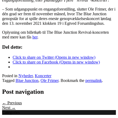
engangsforestilling, eller planlægger I flere ”revival”-koncerter?
– Som udgangspunkt en engangsforestilling, slutter Ole Frimer, der i
dén grad ser frem til november måned, hvor The Blue Junction
genopstår for at spille deres eneste genopvækkelseskoncert lørdag
den 13. november 2021 klokken 19 i Egtved Forsamlingshus.
Oplysning om billetkøb til The Blue Junction Revival-koncerten
med mere kan fås
her
.
Del dette:
Click to share on Twitter (Opens in new window)
Click to share on Facebook (Opens in new window)
Posted in
Nyheder
,
Koncerter
Tagged
Blue Junction
,
Ole Frimer
. Bookmark the
permalink
.
Post navigation
← Previous
Next →
Categories