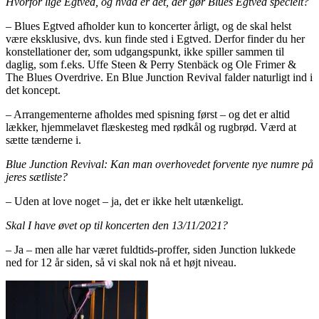
Hvorfor lige Egtved, og hvad er det, der gør Blues Egtved specielt?
– Blues Egtved afholder kun to koncerter årligt, og de skal helst
være eksklusive, dvs. kun finde sted i Egtved. Derfor finder du her
konstellationer der, som udgangspunkt, ikke spiller sammen til
daglig, som f.eks. Uffe Steen & Perry Stenbäck og Ole Frimer &
The Blues Overdrive. En Blue Junction Revival falder naturligt ind i
det koncept.
– Arrangementerne afholdes med spisning først – og det er altid
lækker, hjemmelavet flæskesteg med rødkål og rugbrød. Værd at
sætte tænderne i.
Blue Junction Revival: Kan man overhovedet forvente nye numre på
jeres sætliste?
– Uden at love noget – ja, det er ikke helt utænkeligt.
Skal I have øvet op til koncerten den 13/11/2021?
– Ja – men alle har været fuldtids-proffer, siden Junction lukkede
ned for 12 år siden, så vi skal nok nå et højt niveau.