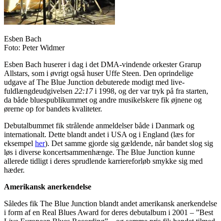
Esben Bach
Foto: Peter Widmer
Esben Bach huserer i dag i det DMA-vindende orkester Grarup
Allstars, som i øvrigt også huser Uffe Steen. Den oprindelige
udgave af The Blue Junction debuterede modigt med live-
fuldlængdeudgivelsen
22:17
i 1998, og der var tryk på fra starten,
da både bluespublikummet og andre musikelskere fik øjnene og
ørerne op for bandets kvaliteter.
Debutalbummet fik strålende anmeldelser både i Danmark og
internationalt. Dette blandt andet i USA og i England (læs for
eksempel
her
). Det samme gjorde sig gældende, når bandet slog sig
løs i diverse koncertsammenhænge. The Blue Junction kunne
allerede tidligt i deres sprudlende karriereforløb smykke sig med
hæder.
Amerikansk anerkendelse
Således fik The Blue Junction blandt andet amerikansk anerkendelse
i form af en Real Blues Award for deres debutalbum i 2001 – ”Best