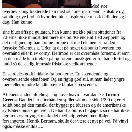
Med stor
overbevisning trakterede han med sit ”one-man-band” stilsikre og
samtidig nye bud på hvor den bluesinspirerede musik befinder sig i
dag. Han kunne
sine bluesriffs på guitaren, han kunne trække på inspirationer fra
70’erne, ikke mindst den mere melodiøse ende af Led Zeppelin og
det derligner, og han kunne forene det med elementer fra den
færøske folkemusik. Uden at det på noget tidspunkt hverken tog
overhånd eller blev corny. Derimod er det overmåde fornemt, at amn
på den måde kan trække på og forene musikgenrer fra både fortid og
nutid så de stadig fremstår friske og vedkommende.
Et særdeles godt initiativ fra bookerne. En spændende og
overbevisende øjenåbner. Og en rigtig god stil, at man lader yngre
mere eller mindre kendte navne få plads på scenen.
Aftenens anden afdeling – og hovednavn – var danske
Turnip
Greens.
Bandet har efterhånden spillet sammen side 1999 og er et
solidt bud på den musik, der bygger på bluesen og de amerikanske
sydstaters musik generelt. De har 3 albums i bagagen, så de har ikke
ligefrem overdynget markedet med udgivelser, men ifølge
forsangeren, Henrik Bertram, skulle der være et nyt på vej. På vinyl
også, måske endda….