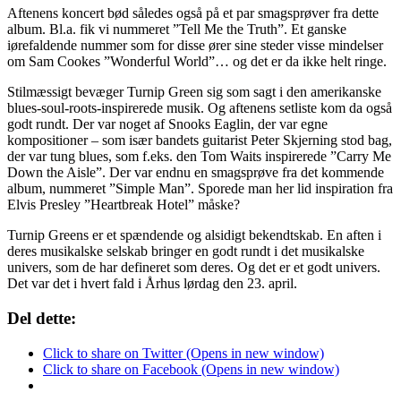
Aftenens koncert bød således også på et par smagsprøver fra dette
album. Bl.a. fik vi nummeret ”Tell Me the Truth”. Et ganske
iørefaldende nummer som for disse ører sine steder visse mindelser
om Sam Cookes ”Wonderful World”… og det er da ikke helt ringe.
Stilmæssigt bevæger Turnip Green sig som sagt i den amerikanske
blues-soul-roots-inspirerede musik. Og aftenens setliste kom da også
godt rundt. Der var noget af Snooks Eaglin, der var egne
kompositioner – som især bandets guitarist Peter Skjerning stod bag,
der var tung blues, som f.eks. den Tom Waits inspirerede ”Carry Me
Down the Aisle”. Der var endnu en smagsprøve fra det kommende
album, nummeret ”Simple Man”. Sporede man her lid inspiration fra
Elvis Presley ”Heartbreak Hotel” måske?
Turnip Greens er et spændende og alsidigt bekendtskab. En aften i
deres musikalske selskab bringer en godt rundt i det musikalske
univers, som de har defineret som deres. Og det er et godt univers.
Det var det i hvert fald i Århus lørdag den 23. april.
Del dette:
Click to share on Twitter (Opens in new window)
Click to share on Facebook (Opens in new window)