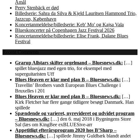
Åmål
Perry Stenbäck er død
Billedserie: Sahra da Silva & Kjeld Lauritsen Hammond Trio,
Jazzcup, København
Koncertanmeldelse/billedserie: Keb' Mo' og Kajsa Vala
Blueskoncerter på Copenhagen Jazz Festival 2026
Koncertanmeldelse/billedserie: Elise Frank, Dalane Blues
Festival
Recent Comments
Grarup Allstars skifter orgelmand – Bluesnews.dk:
[…]
spillet bluesjazz med egen trio, for eksempel med
superguitaristen Uff
Blues Heaven er klar med plan B – Bluesnews.dk:
[…]
Travellin’ Brothers vandt European Blues Challenge i
Bruxelles i 201
Blues Heaven er klar med plan B – Bluesnews.dk:
[…]
Kirk Fletcher har flere gange tidligere besøgt Danmark. Han
spillede
Spændende og varieret, nyrevideret og udvidet program
– Bluesnews.dk:
[…] den 6. maj 2018 i Bygningens Store
Sal (læs om KingBee exBLUESive-arr
Appetitligt efterårsprogram 2020 hos B’Sharp –
Bluesnews.dk:
[…] spillede Jimmy Guldbæk blandt andet