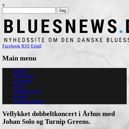
x
Søg
efter:
Facebook
RSS
Email
Main menu
Skip
Forside
to
Udgivelser
content
Koncerter
Links
Om Bluesnews
English
Koncertkalender
Vellykket dobbeltkoncert i Århus med
Johan Solo og Turnip Greens.