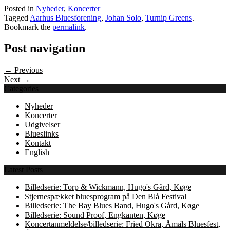
Posted in
Nyheder
,
Koncerter
Tagged
Aarhus Bluesforening
,
Johan Solo
,
Turnip Greens
.
Bookmark the
permalink
.
Post navigation
← Previous
Next →
Categories
Nyheder
Koncerter
Udgivelser
Blueslinks
Kontakt
English
Latest Posts
Billedserie: Torp & Wickmann, Hugo's Gård, Køge
Stjernespækket bluesprogram på Den Blå Festival
Billedserie: The Bay Blues Band, Hugo's Gård, Køge
Billedserie: Sound Proof, Engkanten, Køge
Koncertanmeldelse/billedserie: Fried Okra, Åmåls Bluesfest,