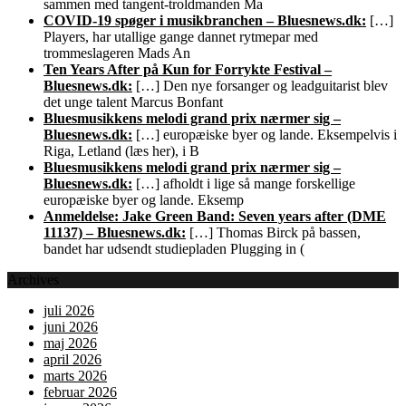
sammen med tangent-troldmanden Ma
COVID-19 spøger i musikbranchen – Bluesnews.dk:
[…]
Players, har utallige gange dannet rytmepar med
trommeslageren Mads An
Ten Years After på Kun for Forrykte Festival –
Bluesnews.dk:
[…] Den nye forsanger og leadguitarist blev
det unge talent Marcus Bonfant
Bluesmusikkens melodi grand prix nærmer sig –
Bluesnews.dk:
[…] europæiske byer og lande. Eksempelvis i
Riga, Letland (læs her), i B
Bluesmusikkens melodi grand prix nærmer sig –
Bluesnews.dk:
[…] afholdt i lige så mange forskellige
europæiske byer og lande. Eksemp
Anmeldelse: Jake Green Band: Seven years after (DME
11137) – Bluesnews.dk:
[…] Thomas Birck på bassen,
bandet har udsendt studiepladen Plugging in (
Archives
juli 2026
juni 2026
maj 2026
april 2026
marts 2026
februar 2026