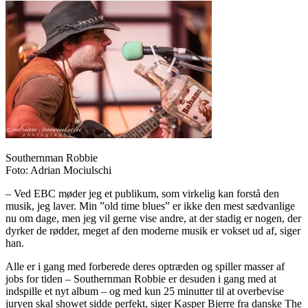
Southernman Robbie
Foto: Adrian Mociulschi
– Ved EBC møder jeg et publikum, som virkelig kan forstå den
musik, jeg laver. Min ”old time blues” er ikke den mest sædvanlige
nu om dage, men jeg vil gerne vise andre, at der stadig er nogen, der
dyrker de rødder, meget af den moderne musik er vokset ud af, siger
han.
Alle er i gang med forberede deres optræden og spiller masser af
jobs for tiden – Southernman Robbie er desuden i gang med at
indspille et nyt album – og med kun 25 minutter til at overbevise
juryen skal showet sidde perfekt, siger Kasper Bjerre fra danske The