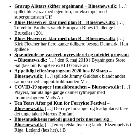
Grarup Allstars skifter orgelmand – Bluesnews.dk:
[…]
spillet bluesjazz med egen trio, for eksempel med
superguitaristen Uff
Blues Heaven er klar med plan B – Bluesnews.dk:
[…]
Travellin’ Brothers vandt European Blues Challenge i
Bruxelles i 201
Blues Heaven er klar med plan B – Bluesnews.dk:
[…]
Kirk Fletcher har flere gange tidligere besøgt Danmark. Han
spillede
Spændende og varieret, nyrevideret og udvidet program
– Bluesnews.dk:
[…] den 6. maj 2018 i Bygningens Store
Sal (læs om KingBee exBLUESive-arr
Appetitligt efterårsprogram 2020 hos B’Sharp –
Bluesnews.dk:
[…] spillede Jimmy Guldbæk blandt andet
sammen med tangent-troldmanden Ma
COVID-19 spøger i musikbranchen – Bluesnews.dk:
[…]
Players, har utallige gange dannet rytmepar med
trommeslageren Mads An
Ten Years After på Kun for Forrykte Festival –
Bluesnews.dk:
[…] Den nye forsanger og leadguitarist blev
det unge talent Marcus Bonfant
Bluesmusikkens melodi grand prix nærmer sig –
Bluesnews.dk:
[…] europæiske byer og lande. Eksempelvis i
Riga, Letland (læs her), i B