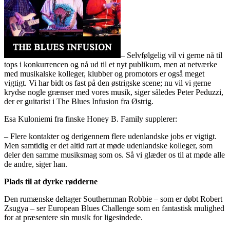
– Selvfølgelig vil vi gerne nå til
tops i konkurrencen og nå ud til et nyt publikum, men at netværke
med musikalske kolleger, klubber og promotors er også meget
vigtigt. Vi har bidt os fast på den østrigske scene; nu vil vi gerne
krydse nogle grænser med vores musik, siger således Peter Peduzzi,
der er guitarist i The Blues Infusion fra Østrig.
Esa Kuloniemi fra finske Honey B. Family supplerer:
– Flere kontakter og derigennem flere udenlandske jobs er vigtigt.
Men samtidig er det altid rart at møde udenlandske kolleger, som
deler den samme musiksmag som os. Så vi glæder os til at møde alle
de andre, siger han.
Plads til at dyrke rødderne
Den rumænske deltager Southernman Robbie – som er døbt Robert
Zsugya – ser European Blues Challenge som en fantastisk mulighed
for at præsentere sin musik for ligesindede.