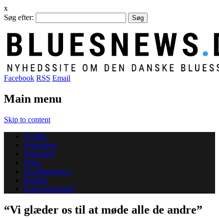
x
Søg efter:
Facebook
RSS
Email
Main menu
Skip to content
Forside
Udgivelser
Koncerter
Links
Om Bluesnews
English
Koncertkalender
“Vi glæder os til at møde alle de andre”