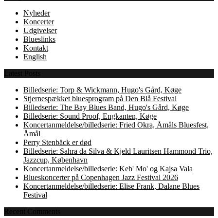
Nyheder
Koncerter
Udgivelser
Blueslinks
Kontakt
English
Latest Posts
Billedserie: Torp & Wickmann, Hugo's Gård, Køge
Stjernespækket bluesprogram på Den Blå Festival
Billedserie: The Bay Blues Band, Hugo's Gård, Køge
Billedserie: Sound Proof, Engkanten, Køge
Koncertanmeldelse/billedserie: Fried Okra, Åmåls Bluesfest,
Åmål
Perry Stenbäck er død
Billedserie: Sahra da Silva & Kjeld Lauritsen Hammond Trio,
Jazzcup, København
Koncertanmeldelse/billedserie: Keb' Mo' og Kajsa Vala
Blueskoncerter på Copenhagen Jazz Festival 2026
Koncertanmeldelse/billedserie: Elise Frank, Dalane Blues
Festival
Recent Comments