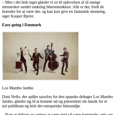
– Men i det hele taget glæder vi os til oplevelsen af så mange
mennesker samlet omkring bluesmusikken. Alle er der, fordi de
brænder for at være der, og kan kun give en fantastisk stemning,
siger Kasper Bjerre.
Easy-going i Danmark
Los Mambo Jambo
Dani Nello, der spiller saxofon for den spanske deltager Los Mambo
Jambo, glæder sig til at komme ud og præsentere sin musik for et
nyt publikum og hele det europæiske bluesmiljø.
– Bare at deltage og opleve at være med vil være berigende, selv om