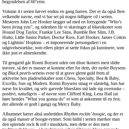
begyndelsen af 60’erne.
Volume 4 i serien hæver endnu en gang barren. Der er da også flere
velkendte navne, end vi har set på nogen tidligere cd i serien.
Mesteren John Lee Hooker lægger ud med en forrygende ”Who’s
been jiving you”, og sidenhen får vi skæringer af bluesikoner som
Hound Dog Taylor, Frankie Lee Sims, Bumble Bee Slim, J.B.
Hutto, Little Junior Parker, Doctor Ross, Earl Hooker, James Cotton
og Lightnin’ Hopkins – et imponerende persongalleri i en
udgivelsesrække, som ellers plejer at sætte fokus på kunstnere, som
ikke just er almenkendte.
Til gengæld går Ronni Boysen uden om disse ikoners mest slidte
travere, så der er masser at komme efter for dem, der nyder Boysens
og
Black pearls
-seriens evne til at grave glemt guld frem af
arkiverne hos pladeselskaber som Chess, Specialty, Bea & Baby,
Excello, Sun og Modern. Ronni Boysens smag er ulastelig, han har
næse for kvalitet, og selv garvede bluesfans må lade sig overraske –
positivt, naturligvis – af navne som Clifford King, Lena Hall (at
høre hendes ”What you gonna do” er som at ankomme til en fest,
der allerede er godt i gang) og Mercy Baby.
Albummet bærer altså undertitlen
Rhythm rockin’ boogie
, og der er
da også masser af boogie-rytmer. Som hidtil i serien mærker man
den spirende rock & roll i musikken, men dette er den mest