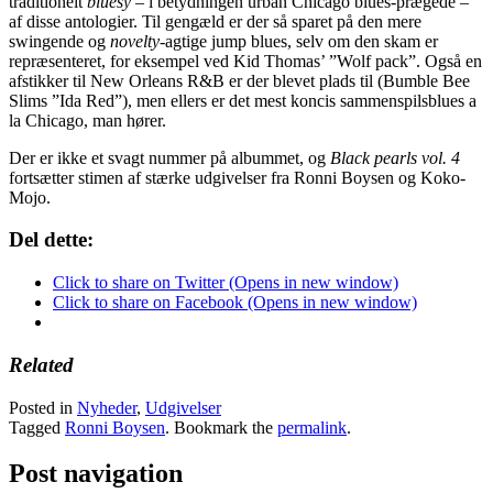
traditionelt
bluesy
– i betydningen urban Chicago blues-prægede –
af disse antologier. Til gengæld er der så sparet på den mere
swingende og
novelty
-agtige jump blues, selv om den skam er
repræsenteret, for eksempel ved Kid Thomas’ ”Wolf pack”. Også en
afstikker til New Orleans R&B er der blevet plads til (Bumble Bee
Slims ”Ida Red”), men ellers er det mest koncis sammenspilsblues a
la Chicago, man hører.
Der er ikke et svagt nummer på albummet, og
Black pearls vol. 4
fortsætter stimen af stærke udgivelser fra Ronni Boysen og Koko-
Mojo.
Del dette:
Click to share on Twitter (Opens in new window)
Click to share on Facebook (Opens in new window)
Related
Posted in
Nyheder
,
Udgivelser
Tagged
Ronni Boysen
. Bookmark the
permalink
.
Post navigation