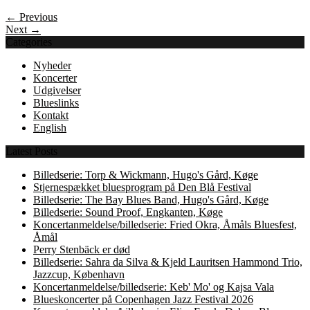
← Previous
Next →
Categories
Nyheder
Koncerter
Udgivelser
Blueslinks
Kontakt
English
Latest Posts
Billedserie: Torp & Wickmann, Hugo's Gård, Køge
Stjernespækket bluesprogram på Den Blå Festival
Billedserie: The Bay Blues Band, Hugo's Gård, Køge
Billedserie: Sound Proof, Engkanten, Køge
Koncertanmeldelse/billedserie: Fried Okra, Åmåls Bluesfest,
Åmål
Perry Stenbäck er død
Billedserie: Sahra da Silva & Kjeld Lauritsen Hammond Trio,
Jazzcup, København
Koncertanmeldelse/billedserie: Keb' Mo' og Kajsa Vala
Blueskoncerter på Copenhagen Jazz Festival 2026