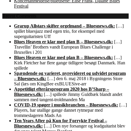
Koncertanmeldelse/billedserie: Elise Frank, Dalane Blues
Festival
Recent Comments
Grarup Allstars skifter orgelmand – Bluesnews.dk:
[…]
spillet bluesjazz med egen trio, for eksempel med
superguitaristen Uff
Blues Heaven er klar med plan B – Bluesnews.dk:
[…]
Travellin’ Brothers vandt European Blues Challenge i
Bruxelles i 201
Blues Heaven er klar med plan B – Bluesnews.dk:
[…]
Kirk Fletcher har flere gange tidligere besøgt Danmark. Han
spillede
Spændende og varieret, nyrevideret og udvidet program
– Bluesnews.dk:
[…] den 6. maj 2018 i Bygningens Store
Sal (læs om KingBee exBLUESive-arr
Appetitligt efterårsprogram 2020 hos B’Sharp –
Bluesnews.dk:
[…] spillede Jimmy Guldbæk blandt andet
sammen med tangent-troldmanden Ma
COVID-19 spøger i musikbranchen – Bluesnews.dk:
[…]
Players, har utallige gange dannet rytmepar med
trommeslageren Mads An
Ten Years After på Kun for Forrykte Festival –
Bluesnews.dk:
[…] Den nye forsanger og leadguitarist blev