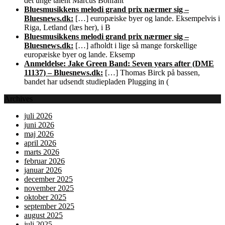
det unge talent Marcus Bonfant
Bluesmusikkens melodi grand prix nærmer sig –
Bluesnews.dk:
[…] europæiske byer og lande. Eksempelvis i
Riga, Letland (læs her), i B
Bluesmusikkens melodi grand prix nærmer sig –
Bluesnews.dk:
[…] afholdt i lige så mange forskellige
europæiske byer og lande. Eksemp
Anmeldelse: Jake Green Band: Seven years after (DME
11137) – Bluesnews.dk:
[…] Thomas Birck på bassen,
bandet har udsendt studiepladen Plugging in (
Archives
juli 2026
juni 2026
maj 2026
april 2026
marts 2026
februar 2026
januar 2026
december 2025
november 2025
oktober 2025
september 2025
august 2025
juli 2025