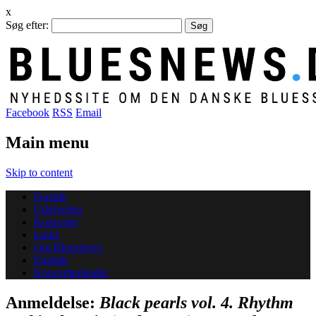
x
Søg efter:
Facebook
RSS
Email
Main menu
Skip to content
Forside
Udgivelser
Koncerter
Links
Om Bluesnews
English
Koncertkalender
Anmeldelse:
Black pearls vol. 4. Rhythm