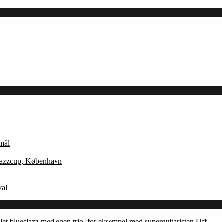
Åmål
 Jazzcup, København
val
let bluesjazz med egen trio, for eksempel med superguitaristen Uff