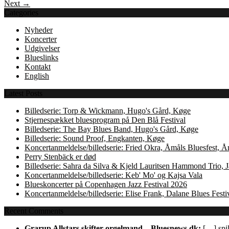
Next →
Categories
Nyheder
Koncerter
Udgivelser
Blueslinks
Kontakt
English
Latest Posts
Billedserie: Torp & Wickmann, Hugo's Gård, Køge
Stjernespækket bluesprogram på Den Blå Festival
Billedserie: The Bay Blues Band, Hugo's Gård, Køge
Billedserie: Sound Proof, Engkanten, Køge
Koncertanmeldelse/billedserie: Fried Okra, Åmåls Bluesfest, 
Perry Stenbäck er død
Billedserie: Sahra da Silva & Kjeld Lauritsen Hammond Trio,
Koncertanmeldelse/billedserie: Keb' Mo' og Kajsa Vala
Blueskoncerter på Copenhagen Jazz Festival 2026
Koncertanmeldelse/billedserie: Elise Frank, Dalane Blues Festi
Recent Comments
Grarup Allstars skifter orgelmand – Bluesnews.dk:
[…] spil