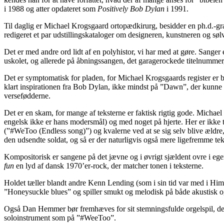
i 1988 og atter opdateret som
Positively Bob Dylan
i 1991.
Til daglig er Michael Krogsgaard ortopædkirurg, besidder en ph.d.-gr
redigeret et par udstillingskataloger om designeren, kunstneren og s
Det er med andre ord lidt af en polyhistor, vi har med at gøre. Sange
uskolet, og allerede på åbningssangen, det garagerockede titelnummer,
Det er symptomatisk for pladen, for Michael Krogsgaards register er 
klart inspirationen fra Bob Dylan, ikke mindst på ”Dawn”, der kunne
versefødderne.
Det er en skam, for mange af teksterne er faktisk rigtig gode. Michae
engelsk ikke er hans modersmål) og med noget på hjerte. Her er ikke 
(”#WeToo (Endless song)”) og kvalerne ved at se sig selv blive ældre
den udsendte soldat, og så er der naturligvis også mere ligefremme te
Kompositorisk er sangene på det jævne og i øvrigt sjældent ovre i egen
fun
en lyd af dansk 1970’er-rock, der matcher tonen i teksterne.
Holdet tæller blandt andre Kenn Lending (som i sin tid var med i Himm
”Honeysuckle blues” og spiller smukt og melodisk på både akustisk og
Også Dan Hemmer bør fremhæves for sit stemningsfulde orgelspil, der
soloinstrument som på ”#WeeToo”.