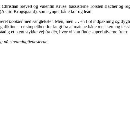
g, Christian Sievert og Valentin Kruse, bassisterne Torsten Bacher og
(Astrid Krogsgaard), som synger både kor og lead.
reret
booklet
med sangtekster. Men, men … en flot indpakning og dygtig
 diktion – er simpelthen for langt fra at matche både musikere og teks
adig et pænt stykke vej fra dér, hvor vi kan finde superlativerne frem.
g på streamingtjenesterne.