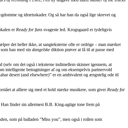
sygdomme og idrætsskader. Og så har han da også lige skrevet og
okalen er
Ready for funs
svageste led. Krogsgaard er tydeligvis
per det heller ikke, at sangteksterne ofte er ordrige – man mærker
, som han med sin
dangelske
diktion prøver at få til at passe med
d (selv om det også i teksterne indimellem skinner igennem, at
m intelligente betragtninger af og om eksempelvis partnervold
har desert (and elsewhere)” er en ambivalent og ængstelig ode til
rstået at alliere sig med et hold stærke musikere, som giver
Ready for
. Han finder sin allermest B.B. King-agtige tone frem på
unden, som på balladen ”Miss you”, men også i rollen som