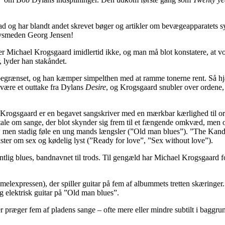
ad og har blandt andet skrevet bøger og artikler om bevægeapparatets 
ølvsmeden Georg Jensen!
r er Michael Krogsgaard imidlertid ikke, og man må blot konstatere, at v
 lyder han stakåndet.
begrænset, og han kæmper simpelthen med at ramme tonerne rent. Så hjæl
 være et outtake fra Dylans
Desire
, og Krogsgaard snubler over ordene
l Krogsgaard er en begavet sangskriver med en mærkbar kærlighed til or
tale om sange, der blot skynder sig frem til et fængende omkvæd, men o
, men stadig føle en ung mands længsler (”Old man blues”). ”The Kanda
kster om sex og kødelig lyst (”Ready for love”, ”Sex without love”).
tlig blues, bandnavnet til trods. Til gengæld har Michael Krogsgaard fo
elexpressen), der spiller guitar på fem af albummets tretten skæringer
 elektrisk guitar på ”Old man blues”.
 præger fem af pladens sange – ofte mere eller mindre subtilt i baggr