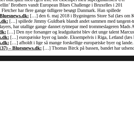
llin’ Brothers vandt European Blues Challenge i Bruxelles i 201
Fletcher har flere gange tidligere besøgt Danmark. Han spillede
 Bluesnews.dk:
[…] den 6. maj 2018 i Bygningens Store Sal (læs om
.dk:
[…] spillede Jimmy Guldbæk blandt andet sammen med tangent-
ayers, har utallige gange dannet rytmepar med trommeslageren Mads 
dk:
[…] Den nye forsanger og leadguitarist blev det unge talent Marcu
s.dk:
[…] europæiske byer og lande. Eksempelvis i Riga, Letland (læs h
s.dk:
[…] afholdt i lige så mange forskellige europæiske byer og land
137) – Bluesnews.dk:
[…] Thomas Birck på bassen, bandet har udsendt