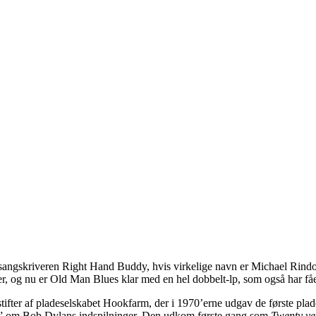
og sangskriveren Right Hand Buddy, hvis virkelige navn er Michael R
er, og nu er Old Man Blues klar med en hel dobbelt-lp, som også har fåe
ifter af pladeselskabet Hookfarm, der i 1970’erne udgav de første pla
len” om Bob Dylans indspilninger. Den udkom første gang som
Twenty ye