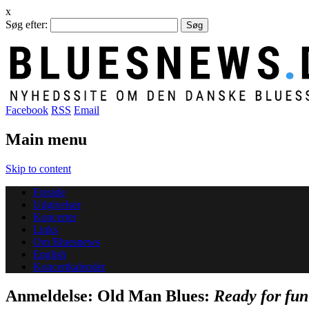
x
Søg efter:
Facebook
RSS
Email
Main menu
Skip to content
Forside
Udgivelser
Koncerter
Links
Om Bluesnews
English
Koncertkalender
Anmeldelse: Old Man Blues:
Ready for fun