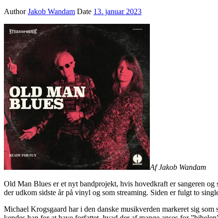
Author
Jakob Wandam
Date
13. januar 2023
Af Jakob Wandam
Old Man Blues er et nyt bandprojekt, hvis hovedkraft er sangeren 
der udkom sidste år på vinyl og som streaming. Siden er fulgt to singl
Michael Krogsgaard har i den danske musikverden markeret sig som st
kendes han for at have forfattet, hvad der af mange anses for ”bibe