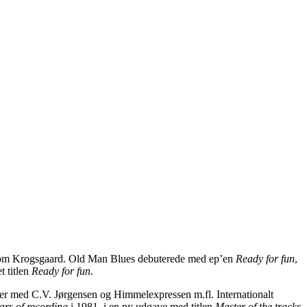
indom Krogsgaard. Old Man Blues debuterede med ep’en
Ready for fun
,
t titlen
Ready for fun
.
der med C.V. Jørgensen og Himmelexpressen m.fl. Internationalt
ars of recording
i 1981, i en ny udgave med titlen
Master of the tracks