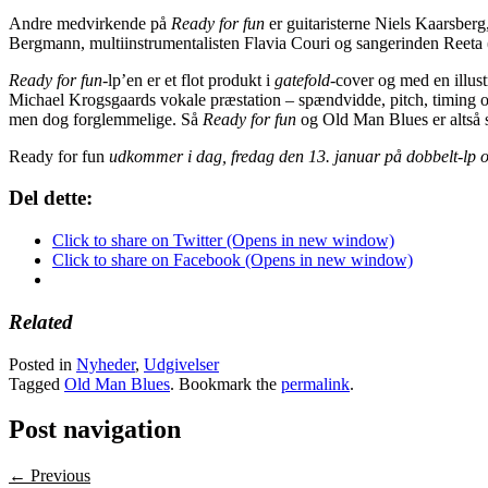
Andre medvirkende på
Ready for fun
er guitaristerne Niels Kaarsber
Bergmann, multiinstrumentalisten Flavia Couri og sangerinden Reeta 
Ready for fun
-lp’en er et flot produkt i
gatefold
-cover og med en illust
Michael Krogsgaards vokale præstation – spændvidde, pitch, timing og
men dog forglemmelige. Så
Ready for fun
og Old Man Blues er altså st
Ready for fun
udkommer i dag, fredag den 13. januar på dobbelt-lp o
Del dette:
Click to share on Twitter (Opens in new window)
Click to share on Facebook (Opens in new window)
Related
Posted in
Nyheder
,
Udgivelser
Tagged
Old Man Blues
. Bookmark the
permalink
.
Post navigation
← Previous