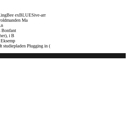
 KingBee exBLUESive-arr
troldmanden Ma
An
s Bonfant
er), i B
e. Eksemp
 studiepladen Plugging in (