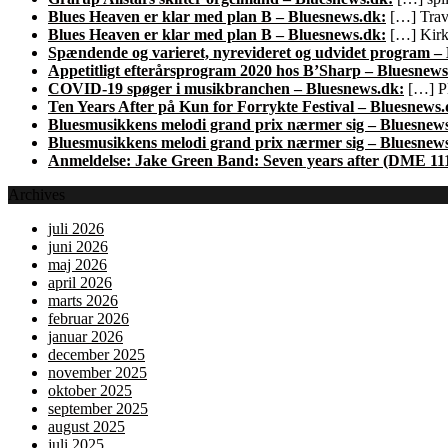
Blues Heaven er klar med plan B – Bluesnews.dk:
[…] Trave
Blues Heaven er klar med plan B – Bluesnews.dk:
[…] Kirk 
Spændende og varieret, nyrevideret og udvidet program –
Appetitligt efterårsprogram 2020 hos B’Sharp – Bluesnews
COVID-19 spøger i musikbranchen – Bluesnews.dk:
[…] Pl
Ten Years After på Kun for Forrykte Festival – Bluesnews.
Bluesmusikkens melodi grand prix nærmer sig – Bluesnew
Bluesmusikkens melodi grand prix nærmer sig – Bluesnew
Anmeldelse: Jake Green Band: Seven years after (DME 11
Archives
juli 2026
juni 2026
maj 2026
april 2026
marts 2026
februar 2026
januar 2026
december 2025
november 2025
oktober 2025
september 2025
august 2025
juli 2025