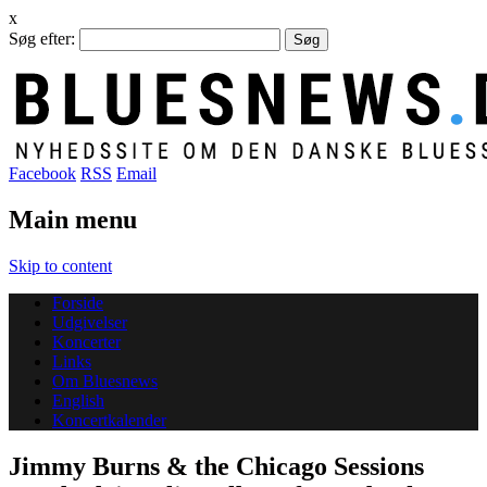
x
Søg efter:
Facebook
RSS
Email
Main menu
Skip to content
Forside
Udgivelser
Koncerter
Links
Om Bluesnews
English
Koncertkalender
Jimmy Burns & the Chicago Sessions