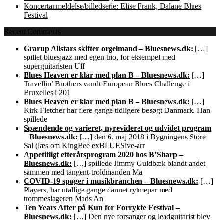
Koncertanmeldelse/billedserie: Elise Frank, Dalane Blues
Festival
Recent Comments
Grarup Allstars skifter orgelmand – Bluesnews.dk:
[…]
spillet bluesjazz med egen trio, for eksempel med
superguitaristen Uff
Blues Heaven er klar med plan B – Bluesnews.dk:
[…]
Travellin’ Brothers vandt European Blues Challenge i
Bruxelles i 201
Blues Heaven er klar med plan B – Bluesnews.dk:
[…]
Kirk Fletcher har flere gange tidligere besøgt Danmark. Han
spillede
Spændende og varieret, nyrevideret og udvidet program
– Bluesnews.dk:
[…] den 6. maj 2018 i Bygningens Store
Sal (læs om KingBee exBLUESive-arr
Appetitligt efterårsprogram 2020 hos B’Sharp –
Bluesnews.dk:
[…] spillede Jimmy Guldbæk blandt andet
sammen med tangent-troldmanden Ma
COVID-19 spøger i musikbranchen – Bluesnews.dk:
[…]
Players, har utallige gange dannet rytmepar med
trommeslageren Mads An
Ten Years After på Kun for Forrykte Festival –
Bluesnews.dk:
[…] Den nye forsanger og leadguitarist blev