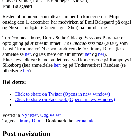
Carsten Milner, Laust “Krudtmejer” Nielsen,
Emil Balsgaard
Resten af numrene, som altså stammer fra koncerten på Mojo
onsdag den 1. december, har medvirken af Emil Balsgaard på orgel
og Nisse Thorbjørn (Copenhagen Slim) på mundharpe.
Turnéen med Jimmy Burns & the Chicago Sessions Band var en
opfølgning på studiealbummet
The Chicago sessions
(2020), som
Laust “Krudtmejer” Nielsen producerede for Jimmy Burns (læs
anmeldelse
her
, og læs mere om albummet
her
og
her
).
Bluesnews.dk var blandt andet med ved koncerterne på Rampelys i
Silkeborg (læs anmeldelse
her
) og på Underværket i Randers (se
billedserie
her
).
Del dette:
Click to share on Twitter (Opens in new window)
Click to share on Facebook (Opens in new window)
Posted in
Nyheder
,
Udgivelser
Tagged
Jimmy Burns
. Bookmark the
permalink
.
Post navigation