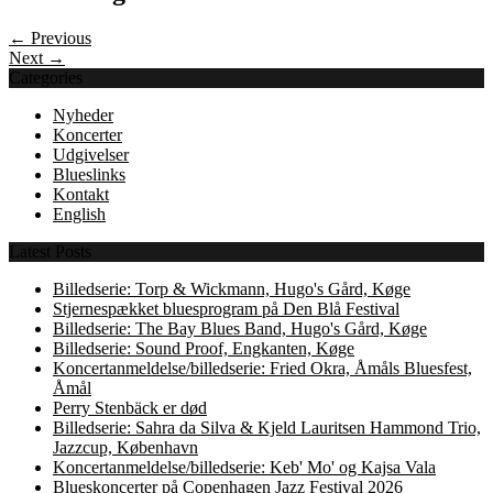
← Previous
Next →
Categories
Nyheder
Koncerter
Udgivelser
Blueslinks
Kontakt
English
Latest Posts
Billedserie: Torp & Wickmann, Hugo's Gård, Køge
Stjernespækket bluesprogram på Den Blå Festival
Billedserie: The Bay Blues Band, Hugo's Gård, Køge
Billedserie: Sound Proof, Engkanten, Køge
Koncertanmeldelse/billedserie: Fried Okra, Åmåls Bluesfest,
Åmål
Perry Stenbäck er død
Billedserie: Sahra da Silva & Kjeld Lauritsen Hammond Trio,
Jazzcup, København
Koncertanmeldelse/billedserie: Keb' Mo' og Kajsa Vala
Blueskoncerter på Copenhagen Jazz Festival 2026