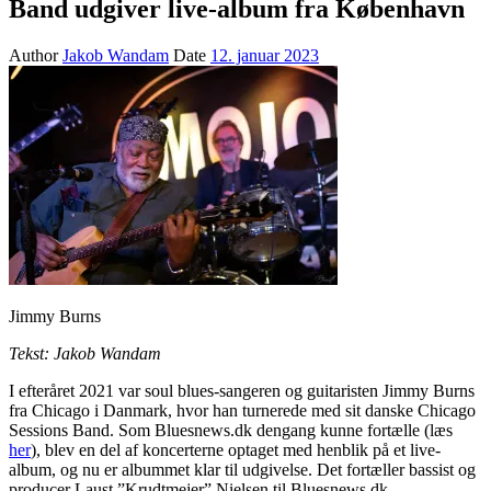
Band udgiver live-album fra København
Author
Jakob Wandam
Date
12. januar 2023
Jimmy Burns
Tekst: Jakob Wandam
I efteråret 2021 var soul blues-sangeren og guitaristen Jimmy Burns
fra Chicago i Danmark, hvor han turnerede med sit danske Chicago
Sessions Band. Som Bluesnews.dk dengang kunne fortælle (læs
her
), blev en del af koncerterne optaget med henblik på et live-
album, og nu er albummet klar til udgivelse. Det fortæller bassist og
producer Laust ”Krudtmejer” Nielsen til Bluesnews.dk.