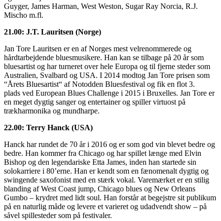
Guyger, James Harman, West Weston, Sugar Ray Norcia, R.J.
Mischo m.fl.
21.00: J.T. Lauritsen (Norge)
Jan Tore Lauritsen er en af Norges mest velrenommerede og
hårdtarbejdende bluesmusikere. Han kan se tilbage på 20 år som
bluesartist og har turneret over hele Europa og til fjerne steder som
Australien, Svalbard og USA. I 2014 modtog Jan Tore prisen som
“Årets Bluesartist“ af Notodden Bluesfestival og fik en flot 3.
plads ved European Blues Challenge i 2015 i Bruxelles. Jan Tore er
en meget dygtig sanger og entertainer og spiller virtuost på
trækharmonika og mundharpe.
22.00: Terry Hanck (USA)
Hanck har rundet de 70 år i 2016 og er som god vin blevet bedre og
bedre. Han kommer fra Chicago og har spillet længe med Elvin
Bishop og den legendariske Etta James, inden han startede sin
solokarriere i 80’erne. Han er kendt som en fænomenalt dygtig og
swingende saxofonist med en stærk vokal. Varemærket er en stilig
blanding af West Coast jump, Chicago blues og New Orleans
Gumbo – krydret med lidt soul. Han forstår at begejstre sit publikum
på en naturlig måde og levere et varieret og udadvendt show – på
såvel spillesteder som på festivaler.