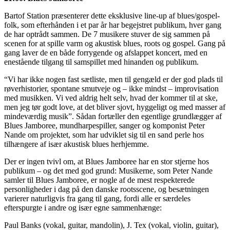
Bartof Station præsenterer dette eksklusive line-up af blues/gospel-
folk, som efterhånden i et par år har begejstret publikum, hver gang
de har optrådt sammen. De 7 musikere stuver de sig sammen på
scenen for at spille varm og akustisk blues, roots og gospel. Gang på
gang laver de en både forrygende og afslappet koncert, med en
enestående tilgang til samspillet med hinanden og publikum.
“Vi har ikke nogen fast sætliste, men til gengæld er der god plads til
røverhistorier, spontane smutveje og – ikke mindst – improvisation
med musikken. Vi ved aldrig helt selv, hvad der kommer til at ske,
men jeg tør godt love, at det bliver sjovt, hyggeligt og med masser af
mindeværdig musik”. Sådan fortæller den egentlige grundlægger af
Blues Jamboree, mundharpespiller, sanger og komponist Peter
Nande om projektet, som har udviklet sig til en sand perle hos
tilhængere af især akustisk blues herhjemme.
Der er ingen tvivl om, at Blues Jamboree har en stor stjerne hos
publikum – og det med god grund: Musikerne, som Peter Nande
samler til Blues Jamboree, er nogle af de mest respekterede
personligheder i dag på den danske rootsscene, og besætningen
varierer naturligvis fra gang til gang, fordi alle er særdeles
efterspurgte i andre og især egne sammenhænge:
Paul Banks (vokal, guitar, mandolin), J. Tex (vokal, violin, guitar),