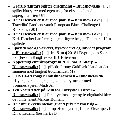
Grarup Allstars skifter orgelmand – Bluesnews.dk:
[…]
spillet bluesjazz med egen trio, for eksempel med
superguitaristen Uff
Blues Heaven er klar med plan B – Bluesnews.dk:
[…]
Travellin’ Brothers vandt European Blues Challenge i
Bruxelles i 201
Blues Heaven er klar med plan B – Bluesnews.dk:
[…]
Kirk Fletcher har flere gange tidligere besøgt Danmark. Han
spillede
Spændende og varieret, nyrevideret og udvidet program
– Bluesnews.dk:
[…] den 6. maj 2018 i Bygningens Store
Sal (læs om KingBee exBLUESive-arr
Appetitligt efterårsprogram 2020 hos B’Sharp –
Bluesnews.dk:
[…] spillede Jimmy Guldbæk blandt andet
sammen med tangent-troldmanden Ma
COVID-19 spøger i musikbranchen – Bluesnews.dk:
[…]
Players, har utallige gange dannet rytmepar med
trommeslageren Mads An
Ten Years After på Kun for Forrykte Festival –
Bluesnews.dk:
[…] Den nye forsanger og leadguitarist blev
det unge talent Marcus Bonfant
Bluesmusikkens melodi grand prix nærmer sig –
Bluesnews.dk:
[…] europæiske byer og lande. Eksempelvis i
Riga, Letland (læs her), i B