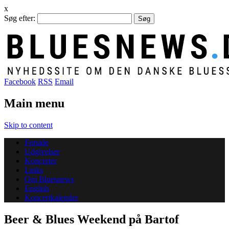
x
Søg efter:
Facebook
RSS
Email
Main menu
Skip to content
Forside
Udgivelser
Koncerter
Links
Om Bluesnews
English
Koncertkalender
Beer & Blues Weekend på Bartof