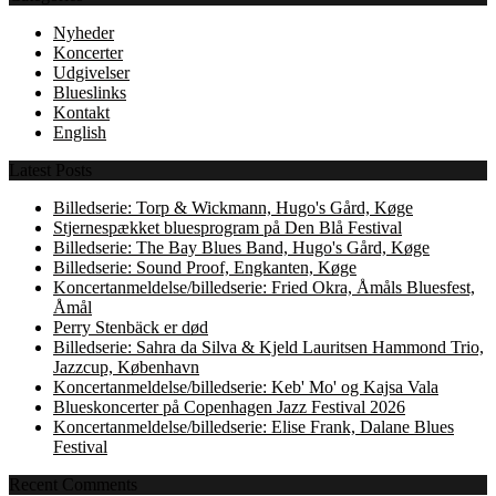
Nyheder
Koncerter
Udgivelser
Blueslinks
Kontakt
English
Latest Posts
Billedserie: Torp & Wickmann, Hugo's Gård, Køge
Stjernespækket bluesprogram på Den Blå Festival
Billedserie: The Bay Blues Band, Hugo's Gård, Køge
Billedserie: Sound Proof, Engkanten, Køge
Koncertanmeldelse/billedserie: Fried Okra, Åmåls Bluesfest,
Åmål
Perry Stenbäck er død
Billedserie: Sahra da Silva & Kjeld Lauritsen Hammond Trio,
Jazzcup, København
Koncertanmeldelse/billedserie: Keb' Mo' og Kajsa Vala
Blueskoncerter på Copenhagen Jazz Festival 2026
Koncertanmeldelse/billedserie: Elise Frank, Dalane Blues
Festival
Recent Comments