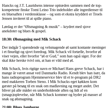
Hancks og J.T. Lauridsens intense optræden sammen med de top-
kompetente finske Tomi Leino Trio indeholder alle ingredienser til
en bluesaften i verdensklasse – og som et ekstra krydderi er Troels
Jensen inviteret til at spille piano.
Lørdag er der “Ølsmagning & musik” – krydret med sjove
anekdoter og blues & gospel.
18:30: Ølsmagning med Mik Schack
Der indgår 5 spændende og velsmagende øl samt kontante meninger
i et finurligt og sjovt foredrag. Mik Schack vil fortælle, hvorfor øl
viser vejen, eller hvorfor “øl er Gud,” som han også siger. For der
skal ikke herske tvivl om, at han er vild med øl.
Mik Schack, hvis rigtige navn er Michael Hans greve Schack, har i
mange år været ansat ved Danmarks Radio. Kendt blev han især, da
hans radioprogram Hjemmeservice blev til et tv-program på DR2
med makkeren Torben Steno. I Mik Schacks eget køkken kom
gæster på besøg til en snak om madlavning og meget andet. Det
bliver på alle måder en underholdende aften og lidt af en
(smags)oplevelse, når Mik Schack kommer og byder på masser af
snak og ølsmagning.
21:00: Blues Jamboree