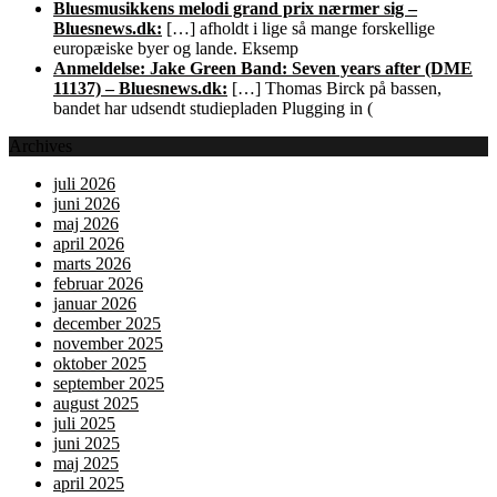
Bluesmusikkens melodi grand prix nærmer sig –
Bluesnews.dk:
[…] afholdt i lige så mange forskellige
europæiske byer og lande. Eksemp
Anmeldelse: Jake Green Band: Seven years after (DME
11137) – Bluesnews.dk:
[…] Thomas Birck på bassen,
bandet har udsendt studiepladen Plugging in (
Archives
juli 2026
juni 2026
maj 2026
april 2026
marts 2026
februar 2026
januar 2026
december 2025
november 2025
oktober 2025
september 2025
august 2025
juli 2025
juni 2025
maj 2025
april 2025