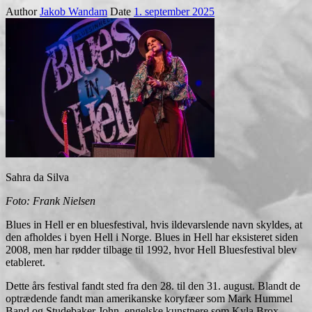
Author
Jakob Wandam
Date
1. september 2025
Sahra da Silva
Foto: Frank Nielsen
Blues in Hell er en bluesfestival, hvis ildevarslende navn skyldes, at
den afholdes i byen Hell i Norge. Blues in Hell har eksisteret siden
2008, men har rødder tilbage til 1992, hvor Hell Bluesfestival blev
etableret.
Dette års festival fandt sted fra den 28. til den 31. august. Blandt de
optrædende fandt man amerikanske koryfæer som Mark Hummel
Band og Studebaker John, engelske kunstnere som Kyla Brox,