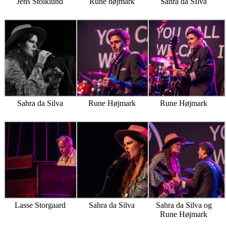
Jens Stolklund
Rune højmark
Sahra da SIlva
Sahra da Silva
Rune Højmark
Rune Højmark
Lasse Storgaard
Sahra da Silva
Sahra da Silva og
Rune Højmark