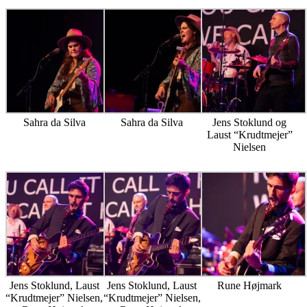
Sahra da Silva
Sahra da Silva
Jens Stoklund og
Laust “Krudtmejer”
Nielsen
Jens Stoklund, Laust
Jens Stoklund, Laust
Rune Højmark
“Krudtmejer” Nielsen,
“Krudtmejer” Nielsen,