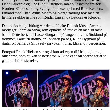
Dana Gillespie og The Cinelli Brothers samt bluesnavne fra hele
Norden. Således bidrog Sverige for eksempel med Blue Benders,
Finland med Little Willie Mehto og Norge naturlig nok med en
længere række navne som Reidar Larsen og Bekken & Kleppen.
Danmarks enlige bidrag var den dobbelte Danish Music Award-
modtager Sahra da Silva, som optrådte på festivalen med sit faste
band. Dette består af Lasse Storgaard på tangenter, Jens Stoklund på
trommer, Laust “Krudtmejer” Nielsen på bas, Rune Højmark på
guitar og Sahra da Silva selv på vokal, guitar, klaver og percussion.
Fotograf Frank Nielsen var også kørt ad vejen til Hell, og har tog
billederne, som du kan se nedenfor. Klik på et af billederne for at se
galleriet i fuld størrelse.