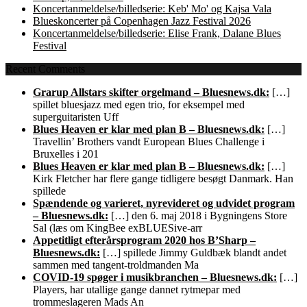
Koncertanmeldelse/billedserie: Keb' Mo' og Kajsa Vala
Blueskoncerter på Copenhagen Jazz Festival 2026
Koncertanmeldelse/billedserie: Elise Frank, Dalane Blues
Festival
Recent Comments
Grarup Allstars skifter orgelmand – Bluesnews.dk:
[…]
spillet bluesjazz med egen trio, for eksempel med
superguitaristen Uff
Blues Heaven er klar med plan B – Bluesnews.dk:
[…]
Travellin’ Brothers vandt European Blues Challenge i
Bruxelles i 201
Blues Heaven er klar med plan B – Bluesnews.dk:
[…]
Kirk Fletcher har flere gange tidligere besøgt Danmark. Han
spillede
Spændende og varieret, nyrevideret og udvidet program
– Bluesnews.dk:
[…] den 6. maj 2018 i Bygningens Store
Sal (læs om KingBee exBLUESive-arr
Appetitligt efterårsprogram 2020 hos B’Sharp –
Bluesnews.dk:
[…] spillede Jimmy Guldbæk blandt andet
sammen med tangent-troldmanden Ma
COVID-19 spøger i musikbranchen – Bluesnews.dk:
[…]
Players, har utallige gange dannet rytmepar med
trommeslageren Mads An