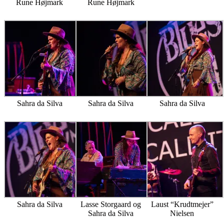
Rune Højmark
Rune Højmark
Sahra da Silva
Sahra da Silva
Sahra da Silva
Sahra da Silva
Lasse Storgaard og
Laust “Krudtmejer”
Sahra da Silva
Nielsen