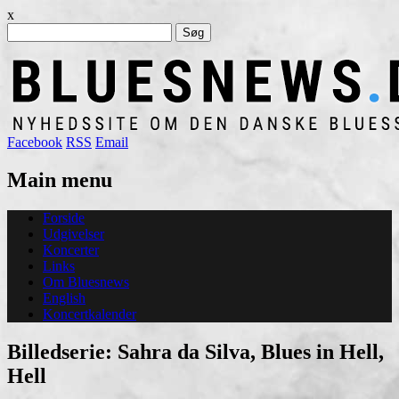
x
Søg
efter:
Facebook
RSS
Email
Main menu
Skip
Forside
to
Udgivelser
content
Koncerter
Links
Om Bluesnews
English
Koncertkalender
Billedserie: Sahra da Silva, Blues in Hell,
Hell