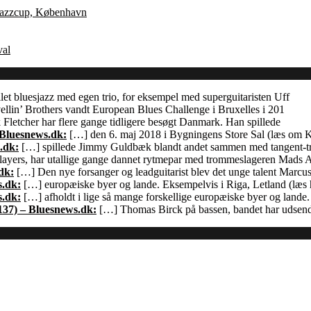
 Jazzcup, København
val
let bluesjazz med egen trio, for eksempel med superguitaristen Uff
llin’ Brothers vandt European Blues Challenge i Bruxelles i 201
Fletcher har flere gange tidligere besøgt Danmark. Han spillede
 Bluesnews.dk:
[…] den 6. maj 2018 i Bygningens Store Sal (læs om
.dk:
[…] spillede Jimmy Guldbæk blandt andet sammen med tangent-
ayers, har utallige gange dannet rytmepar med trommeslageren Mads 
dk:
[…] Den nye forsanger og leadguitarist blev det unge talent Marcu
s.dk:
[…] europæiske byer og lande. Eksempelvis i Riga, Letland (læs h
s.dk:
[…] afholdt i lige så mange forskellige europæiske byer og land
137) – Bluesnews.dk:
[…] Thomas Birck på bassen, bandet har udsendt