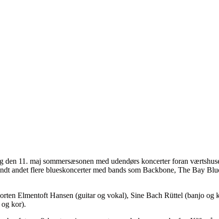
g den 11. maj sommersæsonen med udendørs koncerter foran værtshuset
landt andet flere blueskoncerter med bands som Backbone, The Bay Bl
orten Elmentoft Hansen (guitar og vokal), Sine Bach Rüttel (banjo og 
og kor).