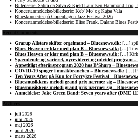
Billedserie: Sahra da Silva & Kjeld Lauritsen Hammond Trio,
Koncertanmeldelse/billedserie: Keb' Mo' og Kajsa Vala
Blueskoncerter på Copenhagen Jazz Festival 2026
Koncertanmeldelse/billedserie: Elise Frank, Dalane Blues Festi
Recent Comments
Grarup Allstars skifter orgelmand – Bluesnews.dk:
[…] spil
Blues Heaven er klar med plan B – Bluesnews.dk:
[…] Trave
Blues Heaven er klar med plan B – Bluesnews.dk:
[…] Kirk 
Spændende og varieret, nyrevideret og udvidet program –
Appetitligt efterårsprogram 2020 hos B’Sharp – Bluesnews
COVID-19 spøger i musikbranchen – Bluesnews.dk:
[…] Pl
Ten Years After på Kun for Forrykte Festival – Bluesnews.
Bluesmusikkens melodi grand prix nærmer sig – Bluesnew
Bluesmusikkens melodi grand prix nærmer sig – Bluesnew
Anmeldelse: Jake Green Band: Seven years after (DME 11
Archives
juli 2026
juni 2026
maj 2026
april 2026
marts 2026