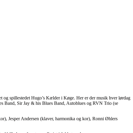
 og spillestedet Hugo’s Kælder i Køge. Her er der musik hver lørdag
ues Band, Sir Jay & his Blues Band, Autoblues og RVN Trio (se
kor), Jesper Andersen (klaver, harmonika og kor), Ronni Øhlers