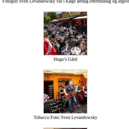
Fotograf Sven Levandowsky var i Køge lørdag eftermiddag og afgiver den
Hugo’s Gård
Tobacco Foto: Sven Levandowsky