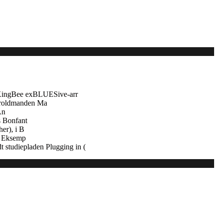
 KingBee exBLUESive-arr
troldmanden Ma
An
s Bonfant
er), i B
e. Eksemp
 studiepladen Plugging in (