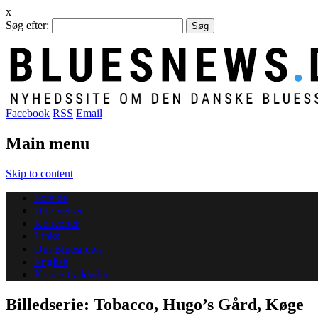
x
Søg efter:
Facebook
RSS
Email
Main menu
Skip to content
Forside
Udgivelser
Koncerter
Links
Om Bluesnews
English
Koncertkalender
Billedserie: Tobacco, Hugo’s Gård, Køge