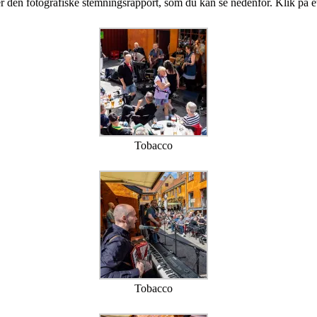
 fotografiske stemningsrapport, som du kan se nedenfor. Klik på et af b
Tobacco
Tobacco