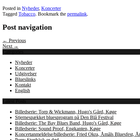
Posted in
Nyheder
,
Koncerter
Tagged
Tobacco
. Bookmark the
permalink
.
Post navigation
← Previous
Next →
Categories
Nyheder
Koncerter
Udgivelser
Blueslinks
Kontakt
English
Latest Posts
Billedserie: Torp & Wickmann, Hugo's Gård, Køge
Stjernespækket bluesprogram på Den Blå Festival
Billedserie: The Bay Blues Band, Hugo's Gård, Køge
Billedserie: Sound Proof, Engkanten, Køge
Koncertanmeldelse/billedserie: Fried Okra, Åmåls Bluesfest, 
Perry Stenbäck er død