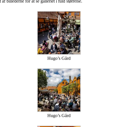
illederne for at se galleriet i fuld størrelse.
Hugo’s Gård
Hugo’s Gård