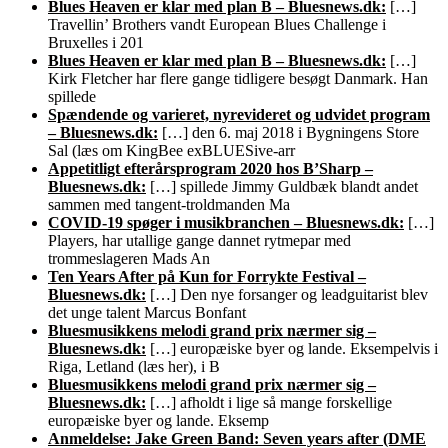
Blues Heaven er klar med plan B – Bluesnews.dk:
[…]
Travellin’ Brothers vandt European Blues Challenge i
Bruxelles i 201
Blues Heaven er klar med plan B – Bluesnews.dk:
[…]
Kirk Fletcher har flere gange tidligere besøgt Danmark. Han
spillede
Spændende og varieret, nyrevideret og udvidet program
– Bluesnews.dk:
[…] den 6. maj 2018 i Bygningens Store
Sal (læs om KingBee exBLUESive-arr
Appetitligt efterårsprogram 2020 hos B’Sharp –
Bluesnews.dk:
[…] spillede Jimmy Guldbæk blandt andet
sammen med tangent-troldmanden Ma
COVID-19 spøger i musikbranchen – Bluesnews.dk:
[…]
Players, har utallige gange dannet rytmepar med
trommeslageren Mads An
Ten Years After på Kun for Forrykte Festival –
Bluesnews.dk:
[…] Den nye forsanger og leadguitarist blev
det unge talent Marcus Bonfant
Bluesmusikkens melodi grand prix nærmer sig –
Bluesnews.dk:
[…] europæiske byer og lande. Eksempelvis i
Riga, Letland (læs her), i B
Bluesmusikkens melodi grand prix nærmer sig –
Bluesnews.dk:
[…] afholdt i lige så mange forskellige
europæiske byer og lande. Eksemp
Anmeldelse: Jake Green Band: Seven years after (DME