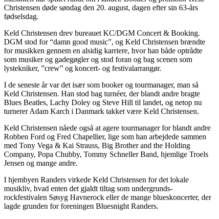
Christensen døde søndag den 20. august, dagen efter sin 63-års
fødselsdag.
Keld Christensen drev bureauet KC/DGM Concert & Booking.
DGM stod for “damn good music”, og Keld Christensen brændte
for musikken gennem en alsidig karriere, hvor han både optrådte
som musiker og gadegøgler og stod foran og bag scenen som
lystekniker, ”crew” og koncert- og festivalarrangør.
I de seneste år var det især som booker og tourmanager, man så
Keld Christensen. Han stod bag turnéer, der blandt andre bragte
Blues Beatles, Lachy Doley og Steve Hill til landet, og netop nu
turnerer Adam Karch i Danmark takket være Keld Christensen.
Keld Christensen nåede også at agere tourmanager for blandt andre
Robben Ford og Fred Chapellier, lige som han arbejdede sammen
med Tony Vega & Kai Strauss, Big Brother and the Holding
Company, Popa Chubby, Tommy Schneller Band, hjemlige Troels
Jensen og mange andre.
I hjembyen Randers virkede Keld Christensen for det lokale
musikliv, hvad enten det gjaldt tiltag som undergrunds-
rockfestivalen Søsyg Havnerock eller de mange blueskoncerter, der
lagde grunden for foreningen Bluesnight Randers.