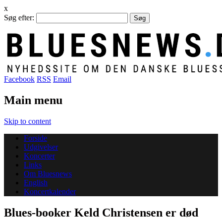
x
Søg efter:
Facebook
RSS
Email
Main menu
Skip to content
Forside
Udgivelser
Koncerter
Links
Om Bluesnews
English
Koncertkalender
Blues-booker Keld Christensen er død