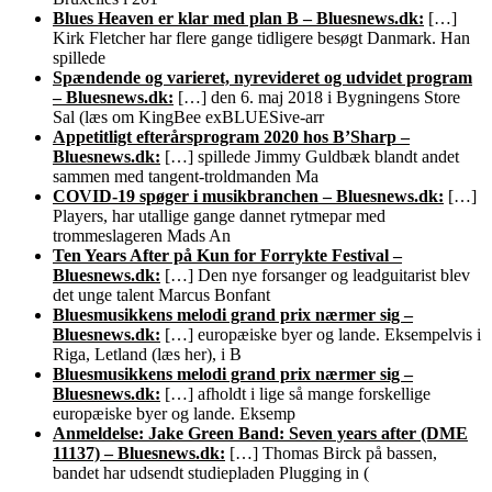
Blues Heaven er klar med plan B – Bluesnews.dk:
[…]
Kirk Fletcher har flere gange tidligere besøgt Danmark. Han
spillede
Spændende og varieret, nyrevideret og udvidet program
– Bluesnews.dk:
[…] den 6. maj 2018 i Bygningens Store
Sal (læs om KingBee exBLUESive-arr
Appetitligt efterårsprogram 2020 hos B’Sharp –
Bluesnews.dk:
[…] spillede Jimmy Guldbæk blandt andet
sammen med tangent-troldmanden Ma
COVID-19 spøger i musikbranchen – Bluesnews.dk:
[…]
Players, har utallige gange dannet rytmepar med
trommeslageren Mads An
Ten Years After på Kun for Forrykte Festival –
Bluesnews.dk:
[…] Den nye forsanger og leadguitarist blev
det unge talent Marcus Bonfant
Bluesmusikkens melodi grand prix nærmer sig –
Bluesnews.dk:
[…] europæiske byer og lande. Eksempelvis i
Riga, Letland (læs her), i B
Bluesmusikkens melodi grand prix nærmer sig –
Bluesnews.dk:
[…] afholdt i lige så mange forskellige
europæiske byer og lande. Eksemp
Anmeldelse: Jake Green Band: Seven years after (DME
11137) – Bluesnews.dk:
[…] Thomas Birck på bassen,
bandet har udsendt studiepladen Plugging in (