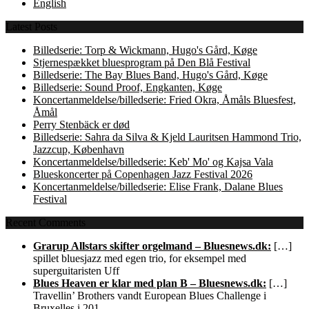
English
Latest Posts
Billedserie: Torp & Wickmann, Hugo's Gård, Køge
Stjernespækket bluesprogram på Den Blå Festival
Billedserie: The Bay Blues Band, Hugo's Gård, Køge
Billedserie: Sound Proof, Engkanten, Køge
Koncertanmeldelse/billedserie: Fried Okra, Åmåls Bluesfest,
Åmål
Perry Stenbäck er død
Billedserie: Sahra da Silva & Kjeld Lauritsen Hammond Trio,
Jazzcup, København
Koncertanmeldelse/billedserie: Keb' Mo' og Kajsa Vala
Blueskoncerter på Copenhagen Jazz Festival 2026
Koncertanmeldelse/billedserie: Elise Frank, Dalane Blues
Festival
Recent Comments
Grarup Allstars skifter orgelmand – Bluesnews.dk:
[…]
spillet bluesjazz med egen trio, for eksempel med
superguitaristen Uff
Blues Heaven er klar med plan B – Bluesnews.dk:
[…]
Travellin’ Brothers vandt European Blues Challenge i
Bruxelles i 201