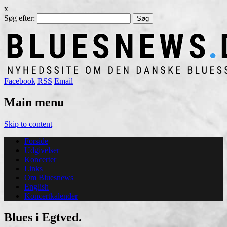
x
Søg efter:
Facebook
RSS
Email
Main menu
Skip to content
Forside
Udgivelser
Koncerter
Links
Om Bluesnews
English
Koncertkalender
Blues i Egtved.