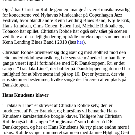
Og så har Christian Rohde gennem mange år været musikansvarlig
for koncerterne ved Nyhavns Mindeanker på Copenhagen Jazz
Festival, hvor blandt andre Kenn Lending Blues Band, Krølle Erik,
Hans Knudsen, Chris Copen, Esben Just, Michelle Birkballe og
Tobacco har spillet. Christian Rohde har også selv stået på scenen
ved flere af disse lejligheder og optrådte for eksempel sammen med
Kenn Lending Blues Band i 2018 (læs
her
).
Christian Rohde orienterer sig dog især og med stolthed mod den
lette underholdningsmusik, og i de seneste måneder har han flere
gange været i spil i forbindelse med DR Dansktoppen. P.t. er det
sangen ”Tralalala-Line”, der bobler på Dansktoppen og dermed har
mulighed for at blive stemt ind på top 10. Det er lytterne, der via
sms-stemmer bestemmer, hvilke sange der får æren af en plads på
Dansktoppen.
Hans Knudsens klaver
”Tralalala-Line” er skrevet af Christian Rohde selv, den er
produceret af Peter Brander, og bluesfans vil bemærke Hans
Knudsens karakteristiske boogie-klaver. Tidligere har Christian
Rohde også haft sangen ”Boogie-man” som bobler på DR
Dansktoppen, og her er Hans Knudsens
bluesy
piano endnu mere i
fokus. Rohde synger nummeret sammen med Jannie Høgh og Gert