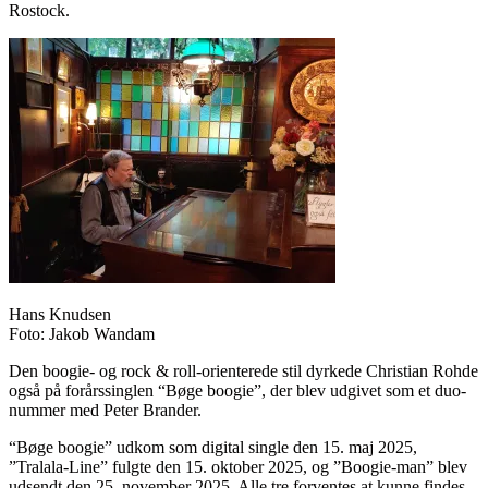
Rostock.
Hans Knudsen
Foto: Jakob Wandam
Den boogie- og rock & roll-orienterede stil dyrkede Christian Rohde
også på forårssinglen “Bøge boogie”, der blev udgivet som et duo-
nummer med Peter Brander.
“Bøge boogie” udkom som digital single den 15. maj 2025,
”Tralala-Line” fulgte den 15. oktober 2025, og ”Boogie-man” blev
udsendt den 25. november 2025. Alle tre forventes at kunne findes