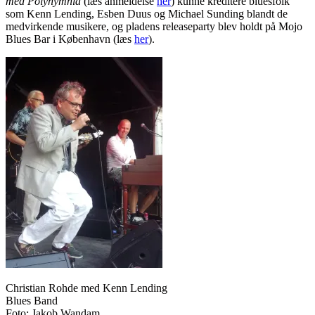
med Polyhymnia
(læs anmeldelse
her
) kunne kreditere bluesfolk
som Kenn Lending, Esben Duus og Michael Sunding blandt de
medvirkende musikere, og pladens releaseparty blev holdt på Mojo
Blues Bar i København (læs
her
).
Christian Rohde med Kenn Lending
Blues Band
Foto: Jakob Wandam