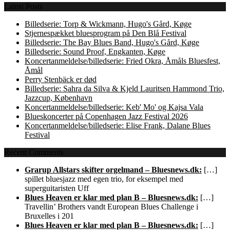
Latest Posts
Billedserie: Torp & Wickmann, Hugo's Gård, Køge
Stjernespækket bluesprogram på Den Blå Festival
Billedserie: The Bay Blues Band, Hugo's Gård, Køge
Billedserie: Sound Proof, Engkanten, Køge
Koncertanmeldelse/billedserie: Fried Okra, Åmåls Bluesfest,
Åmål
Perry Stenbäck er død
Billedserie: Sahra da Silva & Kjeld Lauritsen Hammond Trio,
Jazzcup, København
Koncertanmeldelse/billedserie: Keb' Mo' og Kajsa Vala
Blueskoncerter på Copenhagen Jazz Festival 2026
Koncertanmeldelse/billedserie: Elise Frank, Dalane Blues
Festival
Recent Comments
Grarup Allstars skifter orgelmand – Bluesnews.dk:
[…]
spillet bluesjazz med egen trio, for eksempel med
superguitaristen Uff
Blues Heaven er klar med plan B – Bluesnews.dk:
[…]
Travellin’ Brothers vandt European Blues Challenge i
Bruxelles i 201
Blues Heaven er klar med plan B – Bluesnews.dk:
[…]