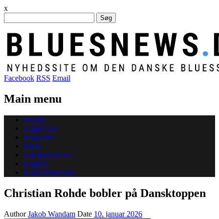
x
Søg
efter:
Facebook
RSS
Email
Main menu
Skip
Forside
to
Udgivelser
content
Koncerter
Links
Om Bluesnews
English
Koncertkalender
Christian Rohde bobler på Dansktoppen
Author
Jakob Wandam
Date
10. januar 2026