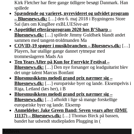
Kirk Fletcher har flere gange tidligere besøgt Danmark. Han
spillede
Spændende og varieret, nyrevideret og udvidet program
– Bluesnews.dk:
[…] den 6. maj 2018 i Bygningens Store
Sal (læs om KingBee exBLUESive-arr
Appetitligt efterårsprogram 2020 hos B’Sharp –
Bluesnews.dk:
[…] spillede Jimmy Guldbæk blandt andet
sammen med tangent-troldmanden Ma
COVID-19 spøger i musikbranchen – Bluesnews.dk:
[…]
Players, har utallige gange dannet rytmepar med
trommeslageren Mads An
Ten Years After på Kun for Forrykte Festival –
Bluesnews.dk:
[…] Den nye forsanger og leadguitarist blev
det unge talent Marcus Bonfant
Bluesmusikkens melodi grand prix nærmer sig –
Bluesnews.dk:
[…] europæiske byer og lande. Eksempelvis i
Riga, Letland (læs her), i B
Bluesmusikkens melodi grand prix nærmer sig –
Bluesnews.dk:
[…] afholdt i lige så mange forskellige
europæiske byer og lande. Eksemp
Anmeldelse: Jake Green Band: Seven years after (DME
11137) – Bluesnews.dk:
[…] Thomas Birck på bassen,
bandet har udsendt studiepladen Plugging in (
Archives