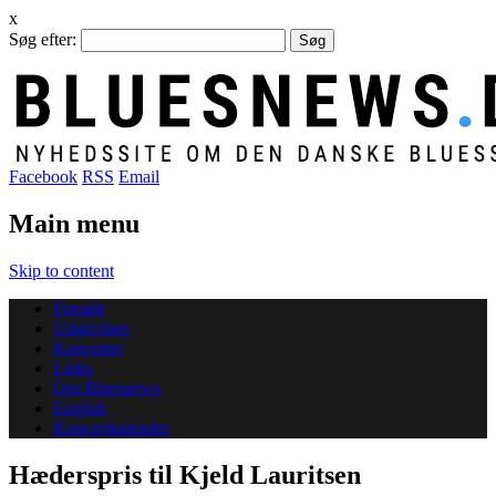
x
Søg efter:
Facebook
RSS
Email
Main menu
Skip to content
Forside
Udgivelser
Koncerter
Links
Om Bluesnews
English
Koncertkalender
Hæderspris til Kjeld Lauritsen