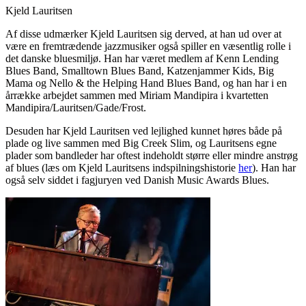
Kjeld Lauritsen
Af disse udmærker Kjeld Lauritsen sig derved, at han ud over at
være en fremtrædende jazzmusiker også spiller en væsentlig rolle i
det danske bluesmiljø. Han har været medlem af Kenn Lending
Blues Band, Smalltown Blues Band, Katzenjammer Kids, Big
Mama og Nello & the Helping Hand Blues Band, og han har i en
årrække arbejdet sammen med Miriam Mandipira i kvartetten
Mandipira/Lauritsen/Gade/Frost.
Desuden har Kjeld Lauritsen ved lejlighed kunnet høres både på
plade og live sammen med Big Creek Slim, og Lauritsens egne
plader som bandleder har oftest indeholdt større eller mindre anstrøg
af blues (læs om Kjeld Lauritsens indspilningshistorie
her
). Han har
også selv siddet i fagjuryen ved Danish Music Awards Blues.