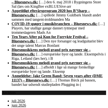
– Bluesnews.dk:
[…] den 6. maj 2018 i Bygningens Store
Sal (læs om KingBee exBLUESive-arr
Appetitligt efterårsprogram 2020 hos B’Sharp –
Bluesnews.dk:
[…] spillede Jimmy Guldbæk blandt andet
sammen med tangent-troldmanden Ma
COVID-19 spøger i musikbranchen – Bluesnews.dk:
[…]
Players, har utallige gange dannet rytmepar med
trommeslageren Mads An
Ten Years After på Kun for Forrykte Festival –
Bluesnews.dk:
[…] Den nye forsanger og leadguitarist blev
det unge talent Marcus Bonfant
Bluesmusikkens melodi grand prix nærmer sig –
Bluesnews.dk:
[…] europæiske byer og lande. Eksempelvis i
Riga, Letland (læs her), i B
Bluesmusikkens melodi grand prix nærmer sig –
Bluesnews.dk:
[…] afholdt i lige så mange forskellige
europæiske byer og lande. Eksemp
Anmeldelse: Jake Green Band: Seven years after (DME
11137) – Bluesnews.dk:
[…] Thomas Birck på bassen,
bandet har udsendt studiepladen Plugging in (
Archives
juli 2026
juni 2026