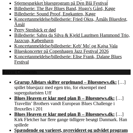
Stjernespækket bluesprogram på Den Blå Festival
Billedserie: The Bay Blues Band, Hugo's Gård, Køge
Billedserie: Sound Proof, Engkanten, Køge
Koncertanmeldelse/billedserie: Fried Okra, Åmåls Bluesfest,
Åmål
Perry Stenbäck er død
Billedserie: Sahra da Silva & Kjeld Lauritsen Hammond Trio,
Jazzcup, København
Koncertanmeldelse/billedserie: Keb' Mo' og Kajsa Vala
Blueskoncerter på Copenhagen Jazz Festival 2026
Koncertanmeldelse/billedserie: Elise Frank, Dalane Blues
Festival
Recent Comments
Grarup Allstars skifter orgelmand – Bluesnews.dk:
[…]
spillet bluesjazz med egen trio, for eksempel med
superguitaristen Uff
Blues Heaven er klar med plan B – Bluesnews.dk:
[…]
Travellin’ Brothers vandt European Blues Challenge i
Bruxelles i 201
Blues Heaven er klar med plan B – Bluesnews.dk:
[…]
Kirk Fletcher har flere gange tidligere besøgt Danmark. Han
spillede
Spændende og varieret, nyrevideret og udvidet program