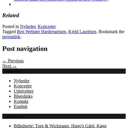
Related
Posted in
Nyheder
,
Koncerter
Tagged
Ben Webster Hædersprisen
,
Kjeld Lauritsen
. Bookmark the
permalink
.
Post navigation
← Previous
Next →
Categories
Nyheder
Koncerter
Udgivelser
Blueslinks
Kontakt
English
Latest Posts
Billedserie: Torp & Wickmann, Hugo's Gård, Køge