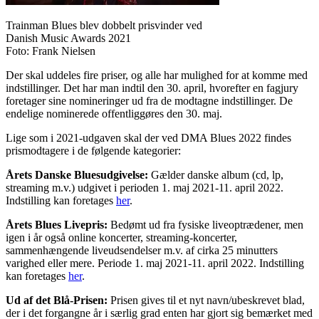
Trainman Blues blev dobbelt prisvinder ved
Danish Music Awards 2021
Foto: Frank Nielsen
Der skal uddeles fire priser, og alle har mulighed for at komme med
indstillinger. Det har man indtil den 30. april, hvorefter en fagjury
foretager sine nomineringer ud fra de modtagne indstillinger. De
endelige nominerede offentliggøres den 30. maj.
Lige som i 2021-udgaven skal der ved DMA Blues 2022 findes
prismodtagere i de følgende kategorier:
Årets Danske Bluesudgivelse:
Gælder danske album (cd, lp,
streaming m.v.) udgivet i perioden 1. maj 2021-11. april 2022.
Indstilling kan foretages
her
.
Årets Blues Livepris:
Bedømt ud fra fysiske liveoptrædener, men
igen i år også online koncerter, streaming-koncerter,
sammenhængende liveudsendelser m.v. af cirka 25 minutters
varighed eller mere. Periode 1. maj 2021-11. april 2022. Indstilling
kan foretages
her
.
Ud af det Blå-Prisen:
Prisen gives til et nyt navn/ubeskrevet blad,
der i det forgangne år i særlig grad enten har gjort sig bemærket med