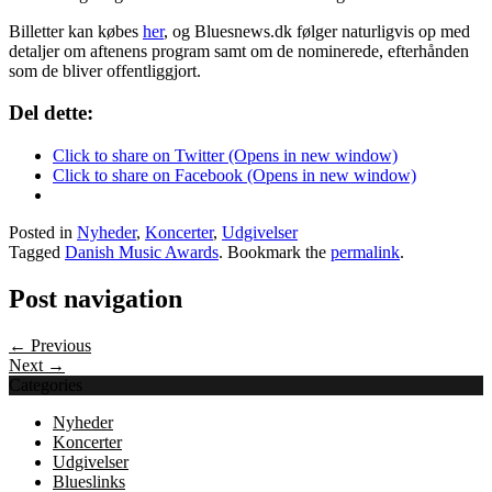
Billetter kan købes
her
, og Bluesnews.dk følger naturligvis op med
detaljer om aftenens program samt om de nominerede, efterhånden
som de bliver offentliggjort.
Del dette:
Click to share on Twitter (Opens in new window)
Click to share on Facebook (Opens in new window)
Posted in
Nyheder
,
Koncerter
,
Udgivelser
Tagged
Danish Music Awards
. Bookmark the
permalink
.
Post navigation
← Previous
Next →
Categories
Nyheder
Koncerter
Udgivelser
Blueslinks