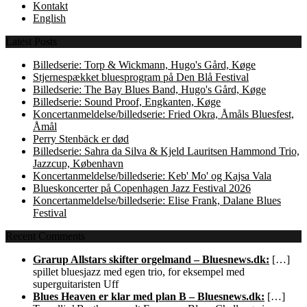
Kontakt
English
Latest Posts
Billedserie: Torp & Wickmann, Hugo's Gård, Køge
Stjernespækket bluesprogram på Den Blå Festival
Billedserie: The Bay Blues Band, Hugo's Gård, Køge
Billedserie: Sound Proof, Engkanten, Køge
Koncertanmeldelse/billedserie: Fried Okra, Åmåls Bluesfest,
Åmål
Perry Stenbäck er død
Billedserie: Sahra da Silva & Kjeld Lauritsen Hammond Trio,
Jazzcup, København
Koncertanmeldelse/billedserie: Keb' Mo' og Kajsa Vala
Blueskoncerter på Copenhagen Jazz Festival 2026
Koncertanmeldelse/billedserie: Elise Frank, Dalane Blues
Festival
Recent Comments
Grarup Allstars skifter orgelmand – Bluesnews.dk:
[…]
spillet bluesjazz med egen trio, for eksempel med
superguitaristen Uff
Blues Heaven er klar med plan B – Bluesnews.dk:
[…]