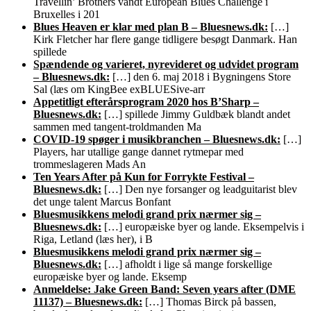
Travellin’ Brothers vandt European Blues Challenge i
Bruxelles i 201
Blues Heaven er klar med plan B – Bluesnews.dk:
[…]
Kirk Fletcher har flere gange tidligere besøgt Danmark. Han
spillede
Spændende og varieret, nyrevideret og udvidet program
– Bluesnews.dk:
[…] den 6. maj 2018 i Bygningens Store
Sal (læs om KingBee exBLUESive-arr
Appetitligt efterårsprogram 2020 hos B’Sharp –
Bluesnews.dk:
[…] spillede Jimmy Guldbæk blandt andet
sammen med tangent-troldmanden Ma
COVID-19 spøger i musikbranchen – Bluesnews.dk:
[…]
Players, har utallige gange dannet rytmepar med
trommeslageren Mads An
Ten Years After på Kun for Forrykte Festival –
Bluesnews.dk:
[…] Den nye forsanger og leadguitarist blev
det unge talent Marcus Bonfant
Bluesmusikkens melodi grand prix nærmer sig –
Bluesnews.dk:
[…] europæiske byer og lande. Eksempelvis i
Riga, Letland (læs her), i B
Bluesmusikkens melodi grand prix nærmer sig –
Bluesnews.dk:
[…] afholdt i lige så mange forskellige
europæiske byer og lande. Eksemp
Anmeldelse: Jake Green Band: Seven years after (DME
11137) – Bluesnews.dk:
[…] Thomas Birck på bassen,