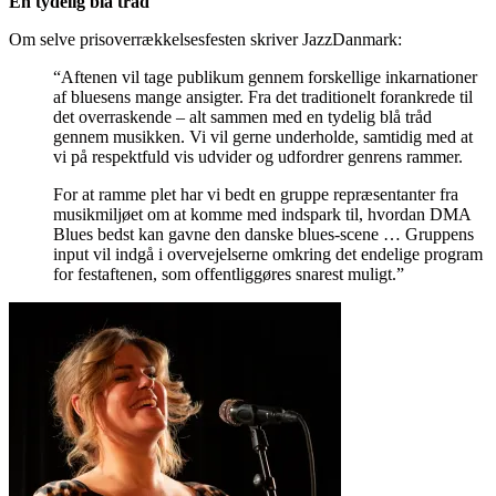
En tydelig blå tråd
Om selve prisoverrækkelsesfesten skriver JazzDanmark:
“Aftenen vil tage publikum gennem forskellige inkarnationer
af bluesens mange ansigter. Fra det traditionelt forankrede til
det overraskende – alt sammen med en tydelig blå tråd
gennem musikken. Vi vil gerne underholde, samtidig med at
vi på respektfuld vis udvider og udfordrer genrens rammer.
For at ramme plet har vi bedt en gruppe repræsentanter fra
musikmiljøet om at komme med indspark til, hvordan DMA
Blues bedst kan gavne den danske blues-scene … Gruppens
input vil indgå i overvejelserne omkring det endelige program
for festaftenen, som offentliggøres snarest muligt.”