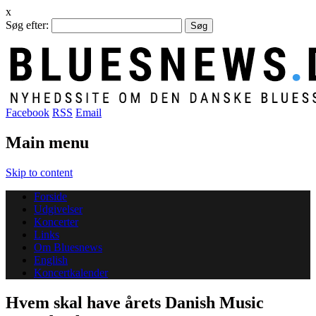
x
Søg efter:
Facebook
RSS
Email
Main menu
Skip to content
Forside
Udgivelser
Koncerter
Links
Om Bluesnews
English
Koncertkalender
Hvem skal have årets Danish Music