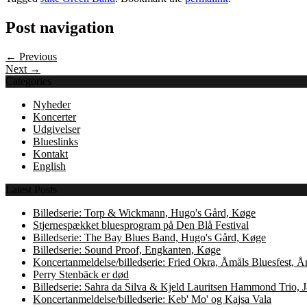
Post navigation
← Previous
Next →
Categories
Nyheder
Koncerter
Udgivelser
Blueslinks
Kontakt
English
Latest Posts
Billedserie: Torp & Wickmann, Hugo's Gård, Køge
Stjernespækket bluesprogram på Den Blå Festival
Billedserie: The Bay Blues Band, Hugo's Gård, Køge
Billedserie: Sound Proof, Engkanten, Køge
Koncertanmeldelse/billedserie: Fried Okra, Åmåls Bluesfest, 
Perry Stenbäck er død
Billedserie: Sahra da Silva & Kjeld Lauritsen Hammond Trio,
Koncertanmeldelse/billedserie: Keb' Mo' og Kajsa Vala