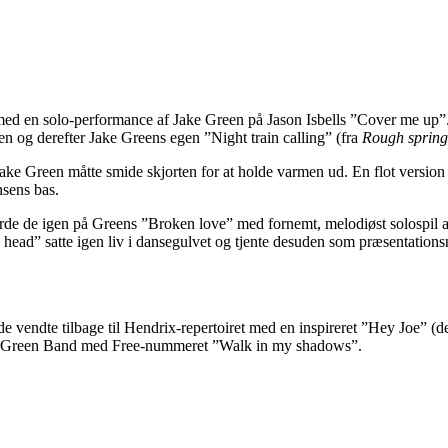
ed en solo-performance af Jake Green på Jason Isbells ”Cover me up”.
 og derefter Jake Greens egen ”Night train calling” (fra
Rough spring
ake Green måtte smide skjorten for at holde varmen ud. En flot version 
nsens bas.
orde de igen på Greens ”Broken love” med fornemt, melodiøst solospil 
 head” satte igen liv i dansegulvet og tjente desuden som præsentati
 vendte tilbage til Hendrix-repertoiret med en inspireret ”Hey Joe” (de
ke Green Band med Free-nummeret ”Walk in my shadows”.