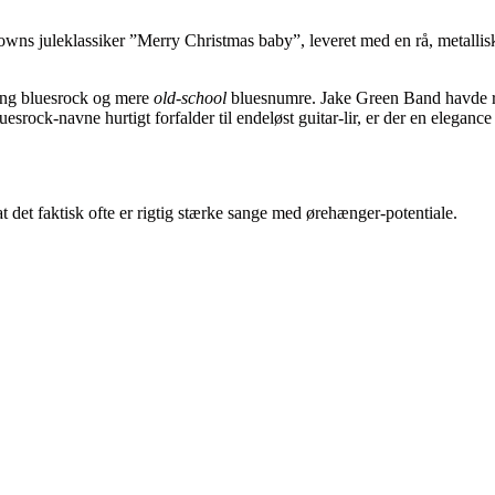
owns juleklassiker ”Merry Christmas baby”, leveret med en rå, metallis
tung bluesrock og mere
old-school
bluesnumre. Jake Green Band havde ri
esrock-navne hurtigt forfalder til endeløst guitar-lir, er der en elegan
at det faktisk ofte er rigtig stærke sange med ørehænger-potentiale.