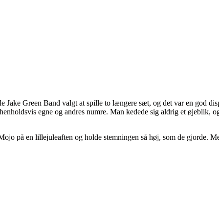
e Jake Green Band valgt at spille to længere sæt, og det var en god dis
henholdsvis egne og andres numre. Man kedede sig aldrig et øjeblik, o
e Mojo på en lillejuleaften og holde stemningen så høj, som de gjorde. M