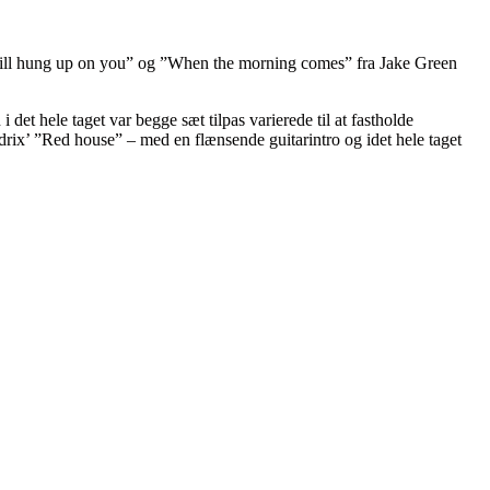
till hung up on you” og ”When the morning comes” fra Jake Green
t hele taget var begge sæt tilpas varierede til at fastholde
drix’ ”Red house” – med en flænsende guitarintro og idet hele taget