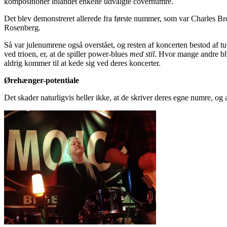
kompositioner iblandet enkelte udvalgte covernumre.
Det blev demonstreret allerede fra første nummer, som var Charles Br
Rosenberg.
Så var julenumrene også overstået, og resten af koncerten bestod af 
ved trioen, er, at de spiller power-blues
med stil
. Hvor mange andre blu
aldrig kommer til at kede sig ved deres koncerter.
Ørehænger-potentiale
Det skader naturligvis heller ikke, at de skriver deres egne numre, og 