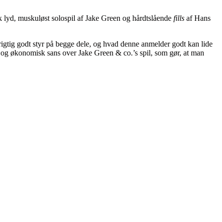
k lyd, muskuløst solospil af Jake Green og hårdtslående
fills
af Hans
gtig godt styr på begge dele, og hvad denne anmelder godt kan lide
ce og økonomisk sans over Jake Green & co.’s spil, som gør, at man