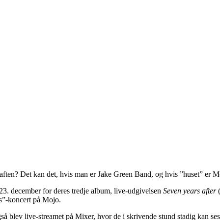
ejuleaften? Det kan det, hvis man er Jake Green Band, og hvis ”huset” er
3. december for deres tredje album, live-udgivelsen
Seven years after
(
as”-koncert på Mojo.
gså blev live-streamet på Mixer, hvor de i skrivende stund stadig kan se