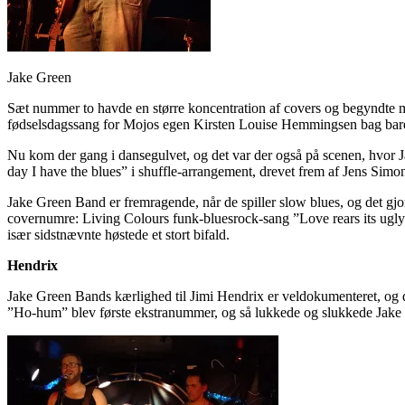
Jake Green
Sæt nummer to havde en større koncentration af covers og begyndte m
fødselsdagssang for Mojos egen Kirsten Louise Hemmingsen bag baren
Nu kom der gang i dansegulvet, og det var der også på scenen, hvor J
day I have the blues” i shuffle-arrangement, drevet frem af Jens Simo
Jake Green Band er fremragende, når de spiller slow blues, og det gj
covernumre: Living Colours funk-bluesrock-sang ”Love rears its ugly
især sidstnævnte høstede et stort bifald.
Hendrix
Jake Green Bands kærlighed til Jimi Hendrix er veldokumenteret, og de
”Ho-hum” blev første ekstranummer, og så lukkede og slukkede Ja