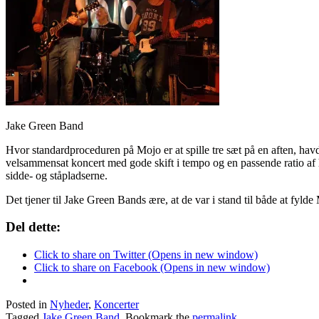
Jake Green Band
Hvor standardproceduren på Mojo er at spille tre sæt på en aften, havd
velsammensat koncert med gode skift i tempo og en passende ratio af 
sidde- og ståpladserne.
Det tjener til Jake Green Bands ære, at de var i stand til både at fyld
Del dette:
Click to share on Twitter (Opens in new window)
Click to share on Facebook (Opens in new window)
Posted in
Nyheder
,
Koncerter
Tagged
Jake Green Band
. Bookmark the
permalink
.