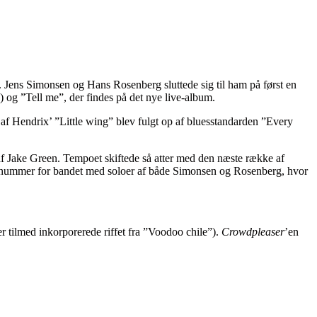
 Jens Simonsen og Hans Rosenberg sluttede sig til ham på først en
) og ”Tell me”, der findes på det nye live-album.
af Hendrix’ ”Little wing” blev fulgt op af bluesstandarden ”Every
af Jake Green. Tempoet skiftede så atter med den næste række af
onsnummer for bandet med soloer af både Simonsen og Rosenberg, hvor
r tilmed inkorporerede riffet fra ”Voodoo chile”).
Crowdpleaser
’en