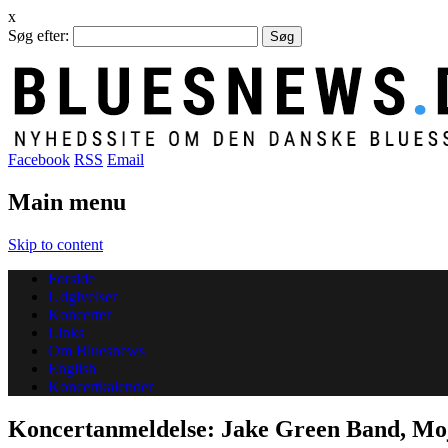
x
Søg efter:
Facebook
RSS
Email
Main menu
Skip to content
Forside
Udgivelser
Koncerter
Links
Om Bluesnews
English
Koncertkalender
Koncertanmeldelse: Jake Green Band, Mo