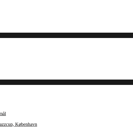
Åmål
 Jazzcup, København