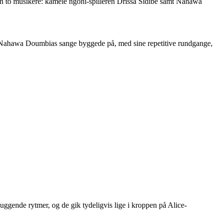
un to musikere: kamele ngoni-spilleren Drissa Sidibé samt Nahawa
e Nahawa Doumbias sange byggede på, med sine repetitive rundgange,
ggende rytmer, og de gik tydeligvis lige i kroppen på Alice-