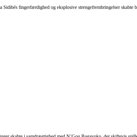
 Sidibés fingerfærdighed og eksplosive strengefrembringelser skabte beg
inger skabte i samdrægtighed med N’Gou Bagayoko, der skiftevis spillede