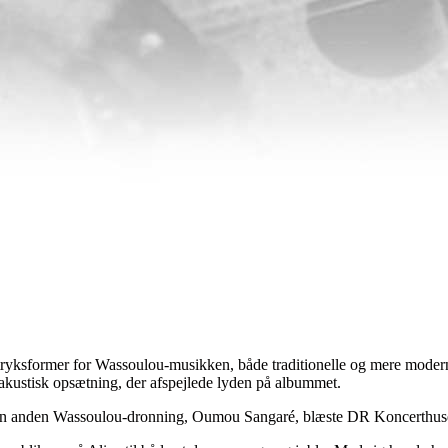
dtryksformer for Wassoulou-musikken, både traditionelle og mere mode
akustisk opsætning, der afspejlede lyden på albummet.
da en anden Wassoulou-dronning, Oumou Sangaré, blæste DR Koncerthu