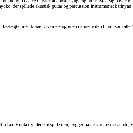
publikum på Alice til både at danse, synge og juble. Med sig havde h
o, der spillede akustisk guitar og percussion-instrumentet karinyan.
er er beslægtet med koraen. Kamele ngonien dannede den bund, som all
 John Lee Hooker yndede at spille den, bygger på de samme messende, vu