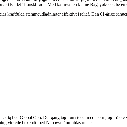
ulært kaldet ”franskbrød”. Med karinyanen kunne Bagayoko skabe en di
s kraftfulde stemmeudladninger effektivt i relief. Den 61-årige sang
tadig hed Global Cph. Dengang tog hun stedet med storm, og måske var d
trækning virkede bekendt med Nahawa Doumbias musik.