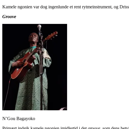
Kamele ngonien var dog ingenlunde et rent rytmeinstrument, og Drissa
Groove
N’Gou Bagayoko
Primært indgik kamele ngonien imidlertid i det
groove
, som dens betv