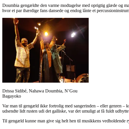
Doumbia gengældte den varme modtagelse med oprigtig glæde og mang
hvor et par ihærdige fans dansede og endog lånte et percussioninstrum
Drissa Sidibé, Nahawa Doumbia, N’Gou
Bagayoko
Var man til gengæld ikke fortrolig med sangerinden – eller genren 
udsendte lidt rusten udi det galliske, var det umuligt at få fuldt ud
Til gengæld kunne man give sig helt hen til musikkens vedholdende r