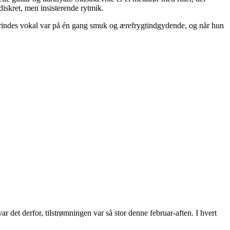
skret, men insisterende rytmik.
erindes vokal var på én gang smuk og ærefrygtindgydende, og når hun
et derfor, tilstrømningen var så stor denne februar-aften. I hvert