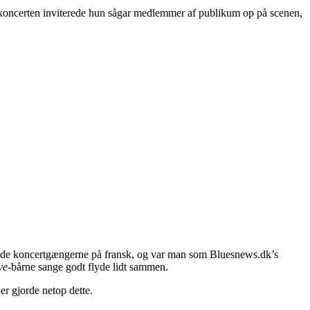
koncerten inviterede hun sågar medlemmer af publikum op på scenen,
rede koncertgængerne på fransk, og var man som Bluesnews.dk’s
ve
-bårne sange godt flyde lidt sammen.
r gjorde netop dette.