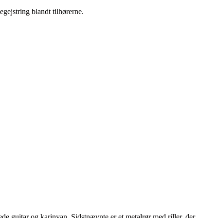
ejstring blandt tilhørerne.
 guitar og karinyan. Sidstnævnte er et metalrør med riller, der