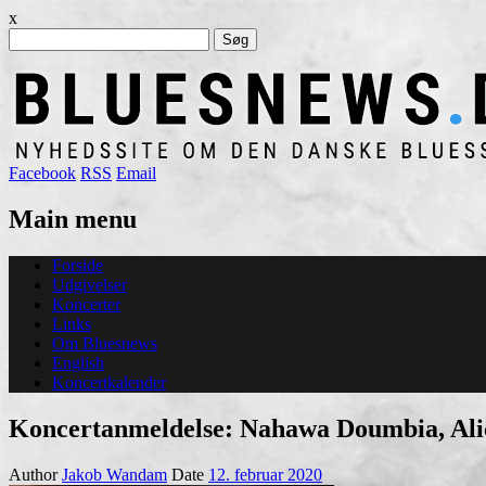
x
Søg
efter:
Facebook
RSS
Email
Main menu
Skip
Forside
to
Udgivelser
content
Koncerter
Links
Om Bluesnews
English
Koncertkalender
Koncertanmeldelse: Nahawa Doumbia, Ali
Author
Jakob Wandam
Date
12. februar 2020