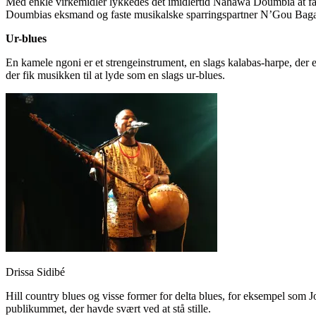
Med enkle virkemidler lykkedes det imidlertid Nahawa Doumbia at få 
Doumbias eksmand og faste musikalske sparringspartner N’Gou Bagayok
Ur-blues
En kamele ngoni er et strengeinstrument, en slags kalabas-harpe, d
der fik musikken til at lyde som en slags ur-blues.
Drissa Sidibé
Hill country blues og visse former for delta blues, for eksempel som
publikummet, der havde svært ved at stå stille.