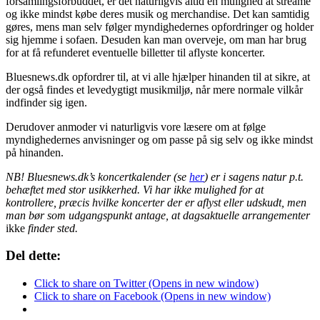
forsamlingsforbuddet, er det naturligvis altid en mulighed at streame
og ikke mindst købe deres musik og merchandise. Det kan samtidig
gøres, mens man selv følger myndighedernes opfordringer og holder
sig hjemme i sofaen. Desuden kan man overveje, om man har brug
for at få refunderet eventuelle billetter til aflyste koncerter.
Bluesnews.dk opfordrer til, at vi alle hjælper hinanden til at sikre, at
der også findes et levedygtigt musikmiljø, når mere normale vilkår
indfinder sig igen.
Derudover anmoder vi naturligvis vore læsere om at følge
myndighedernes anvisninger og om passe på sig selv og ikke mindst
på hinanden.
NB! Bluesnews.dk’s koncertkalender (se
her
)
er i sagens natur p.t.
behæftet med stor usikkerhed. Vi har ikke mulighed for at
kontrollere, præcis hvilke koncerter der er aflyst eller udskudt, men
man bør som udgangspunkt antage, at dagsaktuelle arrangementer
ikke
finder sted.
Del dette:
Click to share on Twitter (Opens in new window)
Click to share on Facebook (Opens in new window)