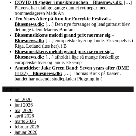
COVID-19 spøger i musikbranchen – Bluesnews.dk:
[…]
Players, har utallige gange dannet rytmepar med
trommeslageren Mads An
Ten Years After på Kun for Forrykte Festival –
Bluesnews.dk:
[…] Den nye forsanger og leadguitarist blev
det unge talent Marcus Bonfant
Bluesmusikkens melodi grand prix nærmer sig –
Bluesnews.dk:
[…] europæiske byer og lande. Eksempelvis i
Riga, Letland (læs her), i B
Bluesmusikkens melodi grand prix nærmer sig –
Bluesnews.dk:
[…] afholdt i lige så mange forskellige
europæiske byer og lande. Eksemp
Anmeldelse: Jake Green Band: Seven years after (DME
11137) – Bluesnews.dk:
[…] Thomas Birck på bassen,
bandet har udsendt studiepladen Plugging in (
Archives
juli 2026
juni 2026
maj 2026
april 2026
marts 2026
februar 2026
januar 2026