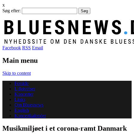
x
Søg efter:
Facebook
RSS
Email
Main menu
Skip to content
Forside
Udgivelser
Koncerter
Links
Om Bluesnews
English
Koncertkalender
Musikmiljøet i et corona-ramt Danmark