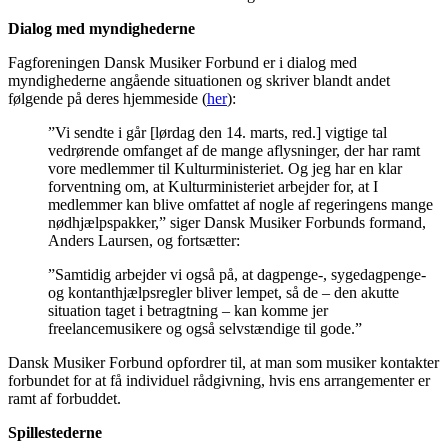
Dialog med myndighederne
Fagforeningen Dansk Musiker Forbund er i dialog med
myndighederne angående situationen og skriver blandt andet
følgende på deres hjemmeside (
her
):
”Vi sendte i går [lørdag den 14. marts, red.] vigtige tal
vedrørende omfanget af de mange aflysninger, der har ramt
vore medlemmer til Kulturministeriet. Og jeg har en klar
forventning om, at Kulturministeriet arbejder for, at I
medlemmer kan blive omfattet af nogle af regeringens mange
nødhjælpspakker,” siger Dansk Musiker Forbunds formand,
Anders Laursen, og fortsætter:
”Samtidig arbejder vi også på, at dagpenge-, sygedagpenge-
og kontanthjælpsregler bliver lempet, så de – den akutte
situation taget i betragtning – kan komme jer
freelancemusikere og også selvstændige til gode.”
Dansk Musiker Forbund opfordrer til, at man som musiker kontakter
forbundet for at få individuel rådgivning, hvis ens arrangementer er
ramt af forbuddet.
Spillestederne