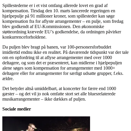
Spillestederne er i et vist omfang allerede lovet en grad af
kompensation. Tirsdag den 10. marts lancerede regeringen en
hjælpepulje på 91 millioner kroner, som spillesteder kan søge
kompensation fra for aflyste arrangementer – en pulje, som fredag
blev godkendt af EU-Kommissionen. Den økonomiske
støtteordning krævede EU’s godkendelse, da ordningen påvirker
konkurrenceforholdene.
Da puljen blev bragt på banen, var 100-personersforbuddet
imidlertid endnu ikke en realitet. På daværende tidspunkt var der tale
om en opfordring til at aflyse arrangementer med over 1000
deltagere, og som det er præsenteret, kan midlerne i hjælpepuljen
alene søges som kompensation for arrangementer med 1000+
deltagere eller for arrangementer for særligt udsatte grupper, f.eks.
ældre.
Det betyder altså umiddelbart, at koncerter for færre end 1000
gæster – og det vil jo nok omfatte stort set alle bluesrelaterede
musikarrangementer – ikke dækkes af puljen.
Sociale medier