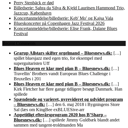
Perry Stenbäck er død
Billedserie: Sahra da Silva & Kjeld Lauritsen Hammond Trio,
Jazzcup, København
Koncertanmeldelse/billedserie: Keb' Mo' og Kajsa Vala
Blueskoncerter på Copenhagen Jazz Festival 2026
Koncertanmeldelse/billedserie: Elise Frank, Dalane Blues
Festival
Recent Comments
Grarup Allstars skifter orgelmand – Bluesnews.dk:
[…]
spillet bluesjazz med egen trio, for eksempel med
superguitaristen Uff
Blues Heaven er klar med plan B – Bluesnews.dk:
[…]
Travellin’ Brothers vandt European Blues Challenge i
Bruxelles i 201
Blues Heaven er klar med plan B – Bluesnews.dk:
[…]
Kirk Fletcher har flere gange tidligere besøgt Danmark. Han
spillede
Spændende og varieret, nyrevideret og udvidet program
– Bluesnews.dk:
[…] den 6. maj 2018 i Bygningens Store
Sal (læs om KingBee exBLUESive-arr
Appetitligt efterårsprogram 2020 hos B’Sharp –
Bluesnews.dk:
[…] spillede Jimmy Guldbæk blandt andet
sammen med tangent-troldmanden Ma