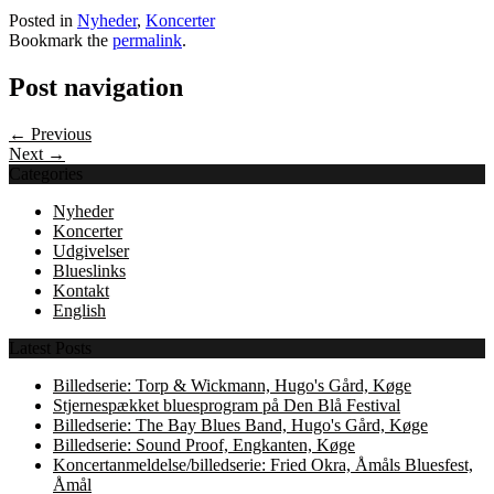
Posted in
Nyheder
,
Koncerter
Bookmark the
permalink
.
Post navigation
← Previous
Next →
Categories
Nyheder
Koncerter
Udgivelser
Blueslinks
Kontakt
English
Latest Posts
Billedserie: Torp & Wickmann, Hugo's Gård, Køge
Stjernespækket bluesprogram på Den Blå Festival
Billedserie: The Bay Blues Band, Hugo's Gård, Køge
Billedserie: Sound Proof, Engkanten, Køge
Koncertanmeldelse/billedserie: Fried Okra, Åmåls Bluesfest,
Åmål