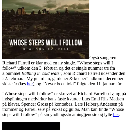
Også sangeren
Richard Farrell er klar med en ny single. ”Whose steps will I
follow” udkom den 3. februar, og det er single nummer tre fra
albummet
Bathing in cold water
, som Richard Farrell udsender den
22. februar. ”My guardian, gardener & keeper” udkom i december
sidste år (læs
her
), og ”Never been told” fulgte den 11. januar i år.
”Whose steps will I follow” er skrevet af Richard Farrell selv, og på
indspilningen medvirker hans faste kvartet: Lars Emil Riis Madsen
på klaver, Spencer Gross på kontrabas, Lars Heiberg Andersen på
trommer og Farrell selv på vokal og guitar. Man kan finde ”Whose
steps will I follow” på sin yndlingsstreamingtjeneste og lytte
her
.