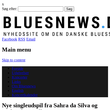
x
Søg efter:
Facebook
RSS
Email
Main menu
Skip to content
Forside
Udgivelser
Koncerter
Links
Om Bluesnews
English
Koncertkalender
Nye singleudspil fra Sahra da Silva og