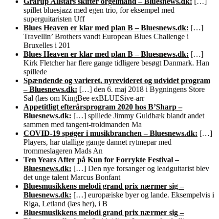
Grarup Allstars skifter orgelmand – Bluesnews.dk:
[…]
spillet bluesjazz med egen trio, for eksempel med
superguitaristen Uff
Blues Heaven er klar med plan B – Bluesnews.dk:
[…]
Travellin’ Brothers vandt European Blues Challenge i
Bruxelles i 201
Blues Heaven er klar med plan B – Bluesnews.dk:
[…]
Kirk Fletcher har flere gange tidligere besøgt Danmark. Han
spillede
Spændende og varieret, nyrevideret og udvidet program
– Bluesnews.dk:
[…] den 6. maj 2018 i Bygningens Store
Sal (læs om KingBee exBLUESive-arr
Appetitligt efterårsprogram 2020 hos B’Sharp –
Bluesnews.dk:
[…] spillede Jimmy Guldbæk blandt andet
sammen med tangent-troldmanden Ma
COVID-19 spøger i musikbranchen – Bluesnews.dk:
[…]
Players, har utallige gange dannet rytmepar med
trommeslageren Mads An
Ten Years After på Kun for Forrykte Festival –
Bluesnews.dk:
[…] Den nye forsanger og leadguitarist blev
det unge talent Marcus Bonfant
Bluesmusikkens melodi grand prix nærmer sig –
Bluesnews.dk:
[…] europæiske byer og lande. Eksempelvis i
Riga, Letland (læs her), i B
Bluesmusikkens melodi grand prix nærmer sig –