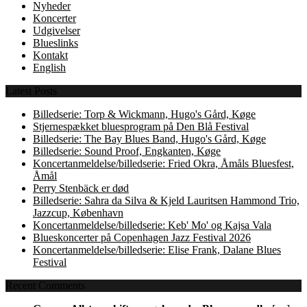
Nyheder
Koncerter
Udgivelser
Blueslinks
Kontakt
English
Latest Posts
Billedserie: Torp & Wickmann, Hugo's Gård, Køge
Stjernespækket bluesprogram på Den Blå Festival
Billedserie: The Bay Blues Band, Hugo's Gård, Køge
Billedserie: Sound Proof, Engkanten, Køge
Koncertanmeldelse/billedserie: Fried Okra, Åmåls Bluesfest,
Åmål
Perry Stenbäck er død
Billedserie: Sahra da Silva & Kjeld Lauritsen Hammond Trio,
Jazzcup, København
Koncertanmeldelse/billedserie: Keb' Mo' og Kajsa Vala
Blueskoncerter på Copenhagen Jazz Festival 2026
Koncertanmeldelse/billedserie: Elise Frank, Dalane Blues
Festival
Recent Comments