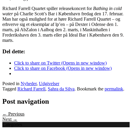
Richard Farrell Quartet spiller releasekoncert for
Bathing in cold
water
på Charlie Scott’s Bar i København fredag den 17. februar.
Man har også mulighed for at høre Richard Farrell Quartet – og
erhverve sig et eksemplar af lp’en – på Dexter i Odense den 1.
marts, på AbZalon i Aalbog den 2. marts, i Maskinhallen i
Frederikshavn den 3. marts eller på Ideal Bar i København den 9.
marts.
Del dette:
Click to share on Twitter (Opens in new window)
Click to share on Facebook (Opens in new window)
Posted in
Nyheder
,
Udgivelser
Tagged
Richard Farrell
,
Sahra da Silva
. Bookmark the
permalink
.
Post navigation
← Previous
Next →
Categories