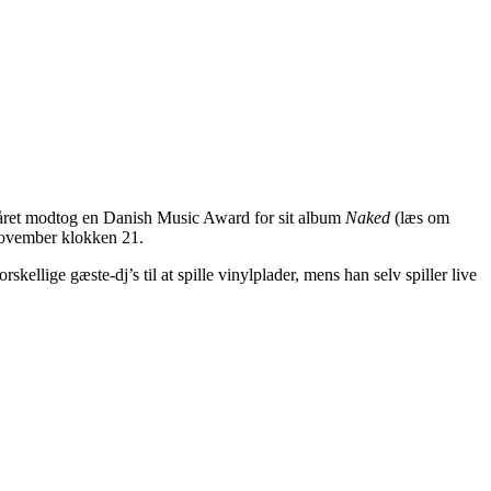
å året modtog en Danish Music Award for sit album
Naked
(læs om
 november klokken 21.
ellige gæste-dj’s til at spille vinylplader, mens han selv spiller live