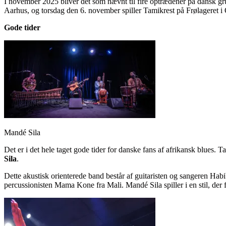
I november 2025 bliver det som nævnt til fire optrædener på dansk g
Aarhus, og torsdag den 6. november spiller Tamikrest på Frølageret i
Gode tider
Mandé Sila
Det er i det hele taget gode tider for danske fans af afrikansk blues. T
Sila
.
Dette akustisk orienterede band består af guitaristen og sangeren Hab
percussionisten Mama Kone fra Mali. Mandé Sila spiller i en stil, de