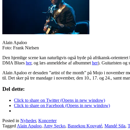
Alain Apaloo
Foto: Frank Nielsen
Den hjemlige scene kan naturligvis også byde på afrikansk-orienteret 
DMA Blues
her
, og læs anmeldelse af albummet
her
). Guitaristen og
Alain Apaloo er desuden ”artist of the month” på Mojo i november med s
til. Det sker på tre mandage i november, den 10., 17. og 24., samt m
Del dette:
Click to share on Twitter (Opens in new window)
Click to share on Facebook (Opens in new window)
Posted in
Nyheder
,
Koncerter
Tagged
Alain Apaloo
,
Amy Secko
,
Bassekou Kouyaté
,
Mandé Sila
,
T