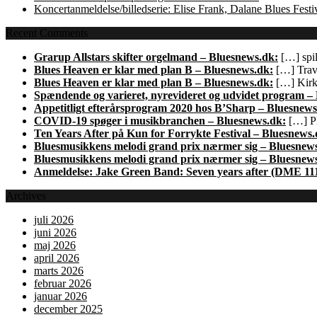
Koncertanmeldelse/billedserie: Elise Frank, Dalane Blues Festi
Recent Comments
Grarup Allstars skifter orgelmand – Bluesnews.dk:
[…] spil
Blues Heaven er klar med plan B – Bluesnews.dk:
[…] Trave
Blues Heaven er klar med plan B – Bluesnews.dk:
[…] Kirk 
Spændende og varieret, nyrevideret og udvidet program –
Appetitligt efterårsprogram 2020 hos B’Sharp – Bluesnews
COVID-19 spøger i musikbranchen – Bluesnews.dk:
[…] Pl
Ten Years After på Kun for Forrykte Festival – Bluesnews.
Bluesmusikkens melodi grand prix nærmer sig – Bluesnew
Bluesmusikkens melodi grand prix nærmer sig – Bluesnew
Anmeldelse: Jake Green Band: Seven years after (DME 11
Archives
juli 2026
juni 2026
maj 2026
april 2026
marts 2026
februar 2026
januar 2026
december 2025