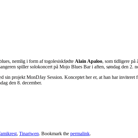
blues, nemlig i form af togolesiskfødte
Alain Apaloo
, som tidligere p
 sangeren spiller solokoncert på Mojo Blues Bar i aften, søndag den 2.
in projekt MonDJay Session. Konceptet her er, at han har inviteret forsk
andag den 8. december.
amikrest
,
Tinariwen
. Bookmark the
permalink
.