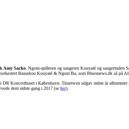
 & Amy Sacko
. Ngoni-spilleren og sangeren Kouyaté og sangerinden S
milieorkestret Bassekou Kouyaté & Ngoni Ba, som Bluesnews.dk så på Al
rbi DR Koncerthuset i København. Tinariwen udgav sidste år albummet
levede dem sidste gang i 2017 (se
her
).