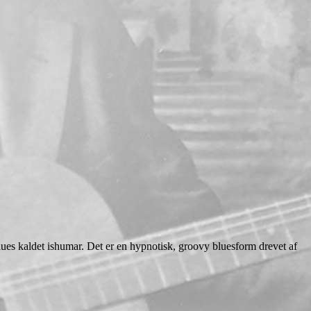
ues kaldet ishumar. Det er en hypnotisk, groovy bluesform drevet af