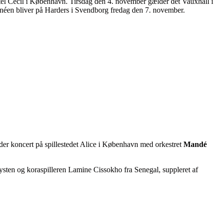
el Cecil i København. Tirsdag den 4. november gælder det Vauxhall i
rnéen bliver på Harders i Svendborg fredag den 7. november.
er koncert på spillestedet Alice i København med orkestret
Mandé
kysten og koraspilleren Lamine Cissokho fra Senegal, suppleret af