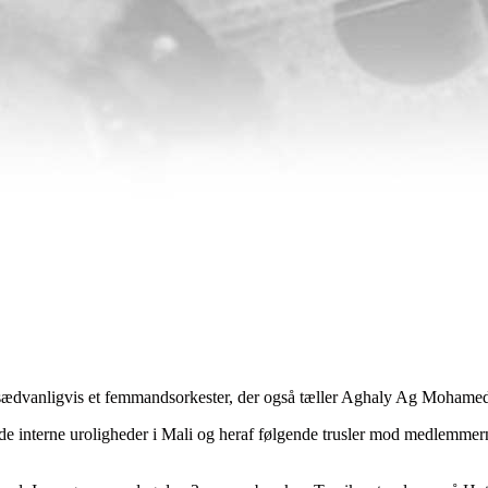
sædvanligvis et femmandsorkester, der også tæller Aghaly Ag Mohamed
t de interne uroligheder i Mali og heraf følgende trusler mod medlemmer