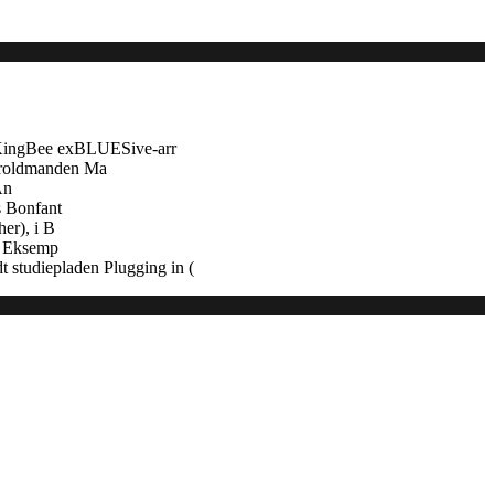
 KingBee exBLUESive-arr
troldmanden Ma
An
s Bonfant
er), i B
e. Eksemp
 studiepladen Plugging in (