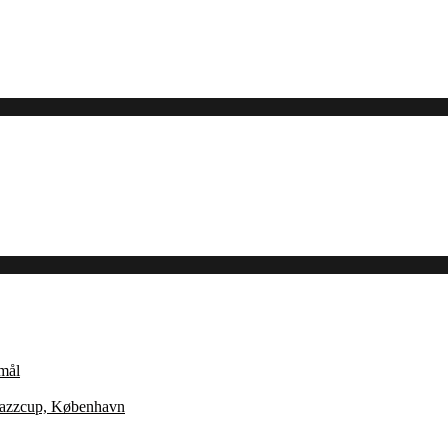
Åmål
 Jazzcup, København