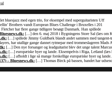
val
let bluesjazz med egen trio, for eksempel med superguitaristen Uff
llin’ Brothers vandt European Blues Challenge i Bruxelles i 201
Fletcher har flere gange tidligere besøgt Danmark. Han spillede
 Bluesnews.dk:
[…] den 6. maj 2018 i Bygningens Store Sal (læs om
.dk:
[…] spillede Jimmy Guldbæk blandt andet sammen med tangent-
ayers, har utallige gange dannet rytmepar med trommeslageren Mads 
dk:
[…] Den nye forsanger og leadguitarist blev det unge talent Marcu
s.dk:
[…] europæiske byer og lande. Eksempelvis i Riga, Letland (læs h
s.dk:
[…] afholdt i lige så mange forskellige europæiske byer og land
137) – Bluesnews.dk:
[…] Thomas Birck på bassen, bandet har udsendt