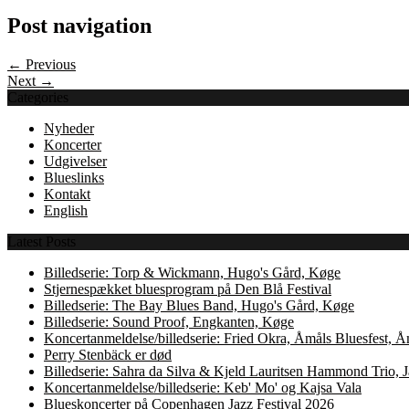
Post navigation
← Previous
Next →
Categories
Nyheder
Koncerter
Udgivelser
Blueslinks
Kontakt
English
Latest Posts
Billedserie: Torp & Wickmann, Hugo's Gård, Køge
Stjernespækket bluesprogram på Den Blå Festival
Billedserie: The Bay Blues Band, Hugo's Gård, Køge
Billedserie: Sound Proof, Engkanten, Køge
Koncertanmeldelse/billedserie: Fried Okra, Åmåls Bluesfest, 
Perry Stenbäck er død
Billedserie: Sahra da Silva & Kjeld Lauritsen Hammond Trio,
Koncertanmeldelse/billedserie: Keb' Mo' og Kajsa Vala
Blueskoncerter på Copenhagen Jazz Festival 2026