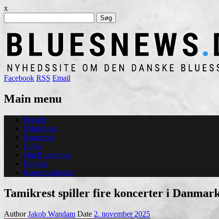
x
Søg
efter:
Facebook
RSS
Email
Main menu
Skip
Forside
to
Udgivelser
content
Koncerter
Links
Om Bluesnews
English
Koncertkalender
Tamikrest spiller fire koncerter i Danmar
Author
Jakob Wandam
Date
2. november 2025