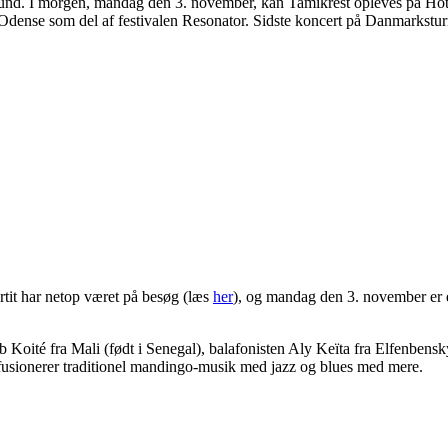
rund. I morgen, mandag den 3. november, kan Tamikrest opleves på Hot
 Odense som del af festivalen Resonator. Sidste koncert på Danmarkstu
artit har netop været på besøg (læs
her
), og mandag den 3. november er d
ib Koité fra Mali (født i Senegal), balafonisten Aly Keïta fra Elfenbens
r fusionerer traditionel mandingo-musik med jazz og blues med mere.