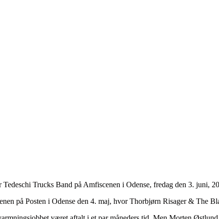
 Tedeschi Trucks Band på Amfiscenen i Odense, fredag den 3. juni, 2
 scenen på Posten i Odense den 4. maj, hvor Thorbjørn Risager & The B
mningsjobbet været aftalt i et par måneders tid. Men Morten Østlund f