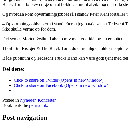
Black Tornado blev enige om at holde tæt indtil afviklingen af orkest
Og hvordan kom opvarmningsjobbet så i stand? Peter Kehl fortæller t
– Opvarmningsjobbet kom i stand efter at jeg havde set, at Tedeschi 
ikke skulle varme op for dem.
Det syntes Morten Østlund åbenbart var en god idé, og nu er katten alt
Thorbjørn Risager & The Black Tornado er nemlig en aldeles toptunet
Både publikum og Tedeschi Trucks Band kan være godt tjent med den va
Del dette:
Click to share on Twitter (Opens in new window)
Click to share on Facebook (Opens in new window)
Posted in
Nyheder
,
Koncerter
Bookmark the
permalink
.
Post navigation