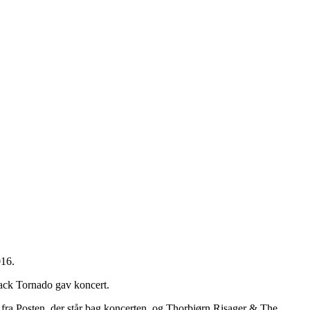
016.
lack Tornado gav koncert.
ra Posten, der står bag koncerten, og Thorbjørn Risager & The