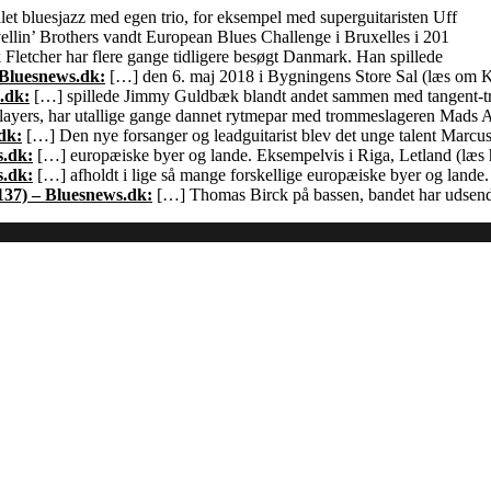
let bluesjazz med egen trio, for eksempel med superguitaristen Uff
llin’ Brothers vandt European Blues Challenge i Bruxelles i 201
Fletcher har flere gange tidligere besøgt Danmark. Han spillede
 Bluesnews.dk:
[…] den 6. maj 2018 i Bygningens Store Sal (læs om
.dk:
[…] spillede Jimmy Guldbæk blandt andet sammen med tangent-
ayers, har utallige gange dannet rytmepar med trommeslageren Mads 
dk:
[…] Den nye forsanger og leadguitarist blev det unge talent Marcu
s.dk:
[…] europæiske byer og lande. Eksempelvis i Riga, Letland (læs h
s.dk:
[…] afholdt i lige så mange forskellige europæiske byer og land
137) – Bluesnews.dk:
[…] Thomas Birck på bassen, bandet har udsendt