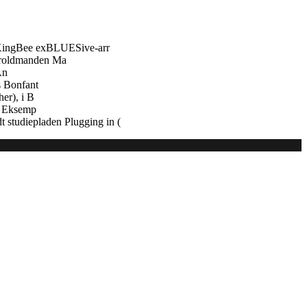
 KingBee exBLUESive-arr
troldmanden Ma
An
s Bonfant
er), i B
e. Eksemp
 studiepladen Plugging in (