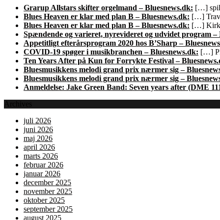
Grarup Allstars skifter orgelmand – Bluesnews.dk:
[…] spil
Blues Heaven er klar med plan B – Bluesnews.dk:
[…] Trave
Blues Heaven er klar med plan B – Bluesnews.dk:
[…] Kirk 
Spændende og varieret, nyrevideret og udvidet program –
Appetitligt efterårsprogram 2020 hos B’Sharp – Bluesnews
COVID-19 spøger i musikbranchen – Bluesnews.dk:
[…] Pl
Ten Years After på Kun for Forrykte Festival – Bluesnews.
Bluesmusikkens melodi grand prix nærmer sig – Bluesnew
Bluesmusikkens melodi grand prix nærmer sig – Bluesnew
Anmeldelse: Jake Green Band: Seven years after (DME 11
Archives
juli 2026
juni 2026
maj 2026
april 2026
marts 2026
februar 2026
januar 2026
december 2025
november 2025
oktober 2025
september 2025
august 2025