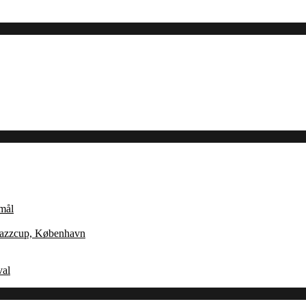
Åmål
 Jazzcup, København
val