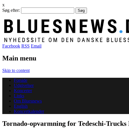
x
Søg efter:
Facebook
RSS
Email
Main menu
Skip to content
Forside
Udgivelser
Koncerter
Links
Om Bluesnews
English
Koncertkalender
Tornado-opvarmning for Tedeschi-Trucks 