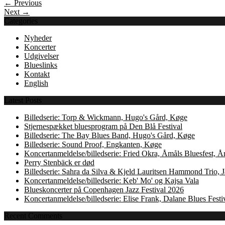
← Previous
Next →
Categories
Nyheder
Koncerter
Udgivelser
Blueslinks
Kontakt
English
Latest Posts
Billedserie: Torp & Wickmann, Hugo's Gård, Køge
Stjernespækket bluesprogram på Den Blå Festival
Billedserie: The Bay Blues Band, Hugo's Gård, Køge
Billedserie: Sound Proof, Engkanten, Køge
Koncertanmeldelse/billedserie: Fried Okra, Åmåls Bluesfest, 
Perry Stenbäck er død
Billedserie: Sahra da Silva & Kjeld Lauritsen Hammond Trio,
Koncertanmeldelse/billedserie: Keb' Mo' og Kajsa Vala
Blueskoncerter på Copenhagen Jazz Festival 2026
Koncertanmeldelse/billedserie: Elise Frank, Dalane Blues Festi
Recent Comments