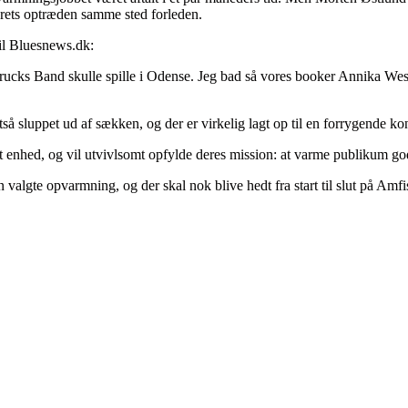
erets optræden samme sted forleden.
il Bluesnews.dk:
Trucks Band skulle spille i Odense. Jeg bad så vores booker Annika We
så sluppet ud af sækken, og der er virkelig lagt op til en forrygende kon
 enhed, og vil utvivlsomt opfylde deres mission: at varme publikum go
lgte opvarmning, og der skal nok blive hedt fra start til slut på Amfi