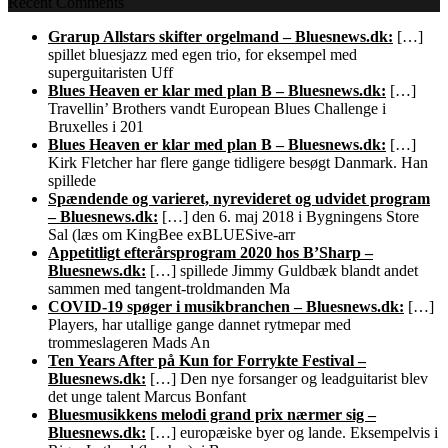
Recent Comments
Grarup Allstars skifter orgelmand – Bluesnews.dk:
[…]
spillet bluesjazz med egen trio, for eksempel med
superguitaristen Uff
Blues Heaven er klar med plan B – Bluesnews.dk:
[…]
Travellin’ Brothers vandt European Blues Challenge i
Bruxelles i 201
Blues Heaven er klar med plan B – Bluesnews.dk:
[…]
Kirk Fletcher har flere gange tidligere besøgt Danmark. Han
spillede
Spændende og varieret, nyrevideret og udvidet program
– Bluesnews.dk:
[…] den 6. maj 2018 i Bygningens Store
Sal (læs om KingBee exBLUESive-arr
Appetitligt efterårsprogram 2020 hos B’Sharp –
Bluesnews.dk:
[…] spillede Jimmy Guldbæk blandt andet
sammen med tangent-troldmanden Ma
COVID-19 spøger i musikbranchen – Bluesnews.dk:
[…]
Players, har utallige gange dannet rytmepar med
trommeslageren Mads An
Ten Years After på Kun for Forrykte Festival –
Bluesnews.dk:
[…] Den nye forsanger og leadguitarist blev
det unge talent Marcus Bonfant
Bluesmusikkens melodi grand prix nærmer sig –
Bluesnews.dk:
[…] europæiske byer og lande. Eksempelvis i