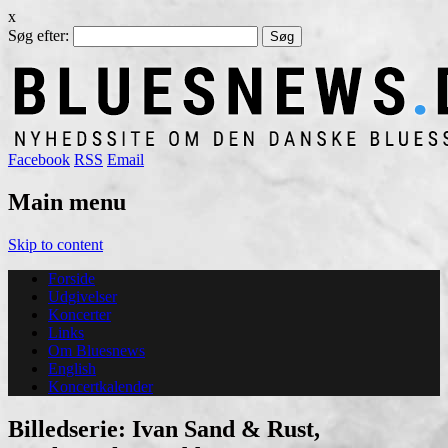
x
Søg efter:
Facebook
RSS
Email
Main menu
Skip to content
Forside
Udgivelser
Koncerter
Links
Om Bluesnews
English
Koncertkalender
Billedserie: Ivan Sand & Rust,