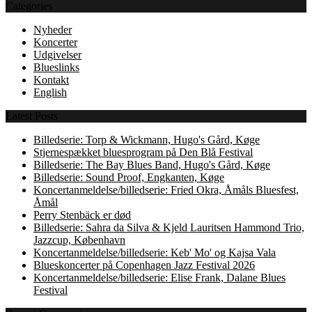
Categories
Nyheder
Koncerter
Udgivelser
Blueslinks
Kontakt
English
Latest Posts
Billedserie: Torp & Wickmann, Hugo's Gård, Køge
Stjernespækket bluesprogram på Den Blå Festival
Billedserie: The Bay Blues Band, Hugo's Gård, Køge
Billedserie: Sound Proof, Engkanten, Køge
Koncertanmeldelse/billedserie: Fried Okra, Åmåls Bluesfest,
Åmål
Perry Stenbäck er død
Billedserie: Sahra da Silva & Kjeld Lauritsen Hammond Trio,
Jazzcup, København
Koncertanmeldelse/billedserie: Keb' Mo' og Kajsa Vala
Blueskoncerter på Copenhagen Jazz Festival 2026
Koncertanmeldelse/billedserie: Elise Frank, Dalane Blues
Festival