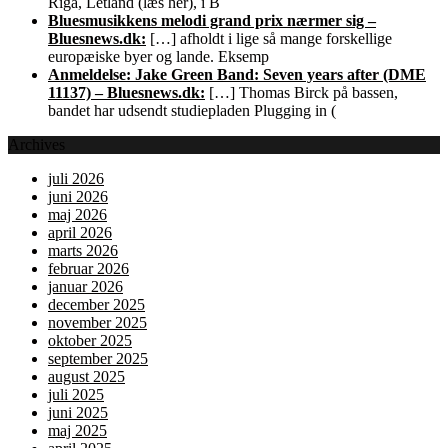
Riga, Letland (læs her), i B
Bluesmusikkens melodi grand prix nærmer sig –
Bluesnews.dk:
[…] afholdt i lige så mange forskellige
europæiske byer og lande. Eksemp
Anmeldelse: Jake Green Band: Seven years after (DME
11137) – Bluesnews.dk:
[…] Thomas Birck på bassen,
bandet har udsendt studiepladen Plugging in (
Archives
juli 2026
juni 2026
maj 2026
april 2026
marts 2026
februar 2026
januar 2026
december 2025
november 2025
oktober 2025
september 2025
august 2025
juli 2025
juni 2025
maj 2025