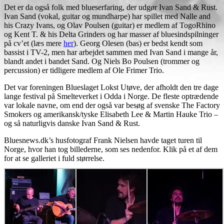
Det er da også folk med blueserfaring, der udgør Ivan Sand & Rust.
Ivan Sand (vokal, guitar og mundharpe) har spillet med Nalle and
his Crazy Ivans, og Olav Poulsen (guitar) er medlem af TogoRhino
og Kent T. & his Delta Grinders og har masser af bluesindspilninger
på cv’et (læs mere
her
). Georg Olesen (bas) er bedst kendt som
bassist i TV-2, men har arbejdet sammen med Ivan Sand i mange år,
blandt andet i bandet Sand. Og Niels Bo Poulsen (trommer og
percussion) er tidligere medlem af Ole Frimer Trio.
Det var foreningen Blueslaget Lokst Utøve, der afholdt den tre dage
lange festival på Smelteverket i Odda i Norge. De fleste optrædende
var lokale navne, om end der også var besøg af svenske The Factory
Smokers og amerikansk/tyske Elisabeth Lee & Martin Hauke Trio –
og så naturligvis danske Ivan Sand & Rust.
Bluesnews.dk’s husfotograf Frank Nielsen havde taget turen til
Norge, hvor han tog billederne, som ses nedenfor. Klik på et af dem
for at se galleriet i fuld størrelse.