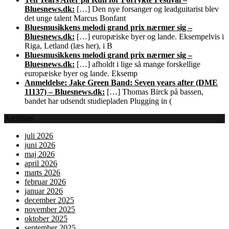
Bluesnews.dk:
[…] Den nye forsanger og leadguitarist blev
det unge talent Marcus Bonfant
Bluesmusikkens melodi grand prix nærmer sig –
Bluesnews.dk:
[…] europæiske byer og lande. Eksempelvis i
Riga, Letland (læs her), i B
Bluesmusikkens melodi grand prix nærmer sig –
Bluesnews.dk:
[…] afholdt i lige så mange forskellige
europæiske byer og lande. Eksemp
Anmeldelse: Jake Green Band: Seven years after (DME
11137) – Bluesnews.dk:
[…] Thomas Birck på bassen,
bandet har udsendt studiepladen Plugging in (
Archives
juli 2026
juni 2026
maj 2026
april 2026
marts 2026
februar 2026
januar 2026
december 2025
november 2025
oktober 2025
september 2025