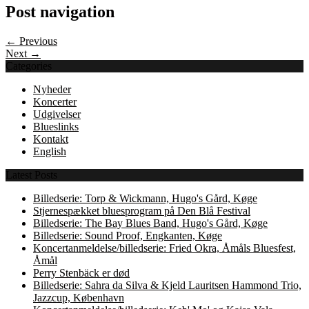
Post navigation
← Previous
Next →
Categories
Nyheder
Koncerter
Udgivelser
Blueslinks
Kontakt
English
Latest Posts
Billedserie: Torp & Wickmann, Hugo's Gård, Køge
Stjernespækket bluesprogram på Den Blå Festival
Billedserie: The Bay Blues Band, Hugo's Gård, Køge
Billedserie: Sound Proof, Engkanten, Køge
Koncertanmeldelse/billedserie: Fried Okra, Åmåls Bluesfest,
Åmål
Perry Stenbäck er død
Billedserie: Sahra da Silva & Kjeld Lauritsen Hammond Trio,
Jazzcup, København