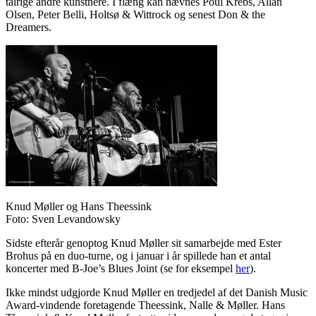
talrige andre kunstnere. I flæng kan nævnes Poul Krebs, Allan
Olsen, Peter Belli, Holtsø & Wittrock og senest Don & the
Dreamers.
Knud Møller og Hans Theessink
Foto: Sven Levandowsky
Sidste efterår genoptog Knud Møller sit samarbejde med Ester
Brohus på en duo-turne, og i januar i år spillede han et antal
koncerter med B-Joe’s Blues Joint (se for eksempel
her
).
Ikke mindst udgjorde Knud Møller en tredjedel af det Danish Music
Award-vindende foretagende Theessink, Nalle & Møller. Hans