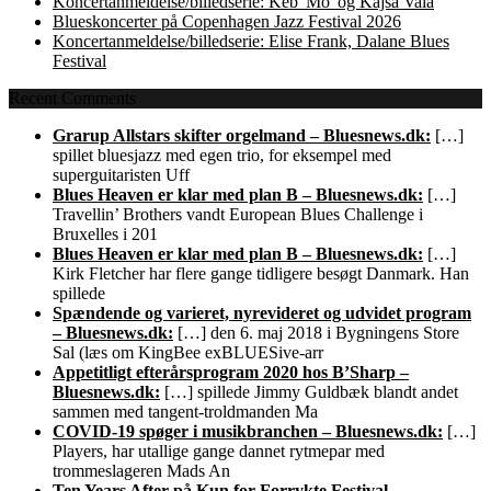
Koncertanmeldelse/billedserie: Keb' Mo' og Kajsa Vala
Blueskoncerter på Copenhagen Jazz Festival 2026
Koncertanmeldelse/billedserie: Elise Frank, Dalane Blues
Festival
Recent Comments
Grarup Allstars skifter orgelmand – Bluesnews.dk:
[…]
spillet bluesjazz med egen trio, for eksempel med
superguitaristen Uff
Blues Heaven er klar med plan B – Bluesnews.dk:
[…]
Travellin’ Brothers vandt European Blues Challenge i
Bruxelles i 201
Blues Heaven er klar med plan B – Bluesnews.dk:
[…]
Kirk Fletcher har flere gange tidligere besøgt Danmark. Han
spillede
Spændende og varieret, nyrevideret og udvidet program
– Bluesnews.dk:
[…] den 6. maj 2018 i Bygningens Store
Sal (læs om KingBee exBLUESive-arr
Appetitligt efterårsprogram 2020 hos B’Sharp –
Bluesnews.dk:
[…] spillede Jimmy Guldbæk blandt andet
sammen med tangent-troldmanden Ma
COVID-19 spøger i musikbranchen – Bluesnews.dk:
[…]
Players, har utallige gange dannet rytmepar med
trommeslageren Mads An
Ten Years After på Kun for Forrykte Festival –