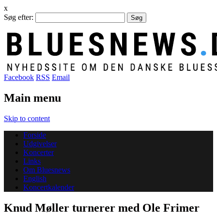
x
Søg efter:
Facebook
RSS
Email
Main menu
Skip to content
Forside
Udgivelser
Koncerter
Links
Om Bluesnews
English
Koncertkalender
Knud Møller turnerer med Ole Frimer