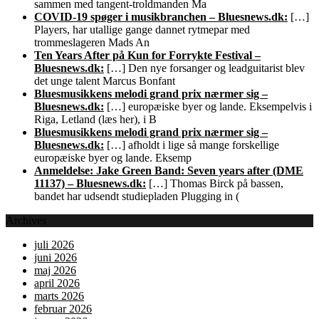
sammen med tangent-troldmanden Ma
COVID-19 spøger i musikbranchen – Bluesnews.dk:
[…]
Players, har utallige gange dannet rytmepar med
trommeslageren Mads An
Ten Years After på Kun for Forrykte Festival –
Bluesnews.dk:
[…] Den nye forsanger og leadguitarist blev
det unge talent Marcus Bonfant
Bluesmusikkens melodi grand prix nærmer sig –
Bluesnews.dk:
[…] europæiske byer og lande. Eksempelvis i
Riga, Letland (læs her), i B
Bluesmusikkens melodi grand prix nærmer sig –
Bluesnews.dk:
[…] afholdt i lige så mange forskellige
europæiske byer og lande. Eksemp
Anmeldelse: Jake Green Band: Seven years after (DME
11137) – Bluesnews.dk:
[…] Thomas Birck på bassen,
bandet har udsendt studiepladen Plugging in (
Archives
juli 2026
juni 2026
maj 2026
april 2026
marts 2026
februar 2026