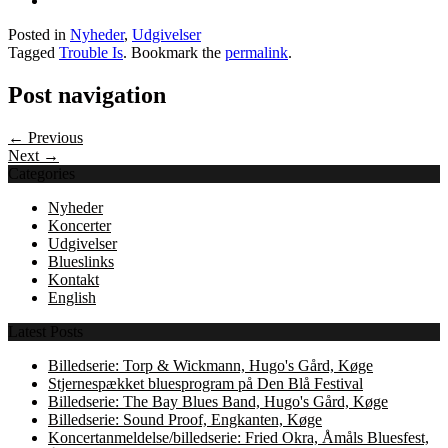
Posted in
Nyheder
,
Udgivelser
Tagged
Trouble Is
. Bookmark the
permalink
.
Post navigation
← Previous
Next →
Categories
Nyheder
Koncerter
Udgivelser
Blueslinks
Kontakt
English
Latest Posts
Billedserie: Torp & Wickmann, Hugo's Gård, Køge
Stjernespækket bluesprogram på Den Blå Festival
Billedserie: The Bay Blues Band, Hugo's Gård, Køge
Billedserie: Sound Proof, Engkanten, Køge
Koncertanmeldelse/billedserie: Fried Okra, Åmåls Bluesfest,