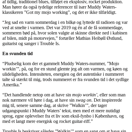
af tidlig, traditionel blues, tilføjet en eksplosiv, rocket produktion.
Man hører da også tydelige referencer til især Muddy Waters-
klassikeren ”Got my mojo working”, og det er ikke tilfældigt.
“Jeg sad en varm sommerdag i en bilkø og lyttede til radioen og var
ved at smelte i varmen. Det var 2019 og én af de få sommerdage,
sommeren bød på, hvor solen valgte at skinne direkte ned i kabinen
af bilen, midt på motorvejen,” fortæller Mathias Heibøll Østlund,
guitarist og sanger i Trouble Is.
En svunden tid
“Pludselig kom der et gammelt Muddy Waters-nummer, ”Mojo
workin’”, på, og for en stund glemte jeg alt om varmen, og køen og
ulideligheden. Intensiteten, energien og det autentiske i nummeret
talte så stærkt til mig, trods nummeret er fra svunden tid i det sydlige
Amerika.”
“Det handlende netop om at have sin
mojo workin’
, eller som man
nok nærmere vil høre i dag, at have sin
swag on
. Det inspirerede
mig til, senere samme dag, at skrive ”Walkin’”, der tager
udgangspunkt i Muddy Waters’ tekst, men med et mere nutidigt
sprog, egne oplevelser fra et liv som eksil-fynbo i København, og
med et langt mere energisk og rocket guitar-riff.”
Trouble Is beskriver således ”Walkin’” som en sang om at have sin