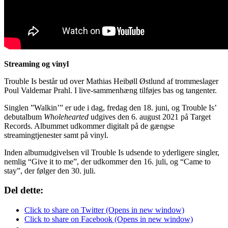
Streaming og vinyl
Trouble Is består ud over Mathias Heibøll Østlund af trommeslager
Poul Valdemar Prahl. I live-sammenhæng tilføjes bas og tangenter.
Singlen ”Walkin’” er ude i dag, fredag den 18. juni, og Trouble Is’
debutalbum
Wholehearted
udgives den 6. august 2021 på Target
Records. Albummet udkommer digitalt på de gængse
streamingtjenester samt på vinyl.
Inden albumudgivelsen vil Trouble Is udsende to yderligere singler,
nemlig “Give it to me”, der udkommer den 16. juli, og “Came to
stay”, der følger den 30. juli.
Del dette:
Click to share on Twitter (Opens in new window)
Click to share on Facebook (Opens in new window)