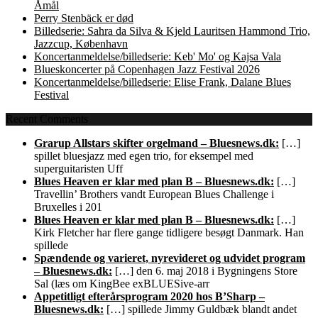
Åmål
Perry Stenbäck er død
Billedserie: Sahra da Silva & Kjeld Lauritsen Hammond Trio,
Jazzcup, København
Koncertanmeldelse/billedserie: Keb' Mo' og Kajsa Vala
Blueskoncerter på Copenhagen Jazz Festival 2026
Koncertanmeldelse/billedserie: Elise Frank, Dalane Blues
Festival
Recent Comments
Grarup Allstars skifter orgelmand – Bluesnews.dk:
[…]
spillet bluesjazz med egen trio, for eksempel med
superguitaristen Uff
Blues Heaven er klar med plan B – Bluesnews.dk:
[…]
Travellin’ Brothers vandt European Blues Challenge i
Bruxelles i 201
Blues Heaven er klar med plan B – Bluesnews.dk:
[…]
Kirk Fletcher har flere gange tidligere besøgt Danmark. Han
spillede
Spændende og varieret, nyrevideret og udvidet program
– Bluesnews.dk:
[…] den 6. maj 2018 i Bygningens Store
Sal (læs om KingBee exBLUESive-arr
Appetitligt efterårsprogram 2020 hos B’Sharp –
Bluesnews.dk:
[…] spillede Jimmy Guldbæk blandt andet