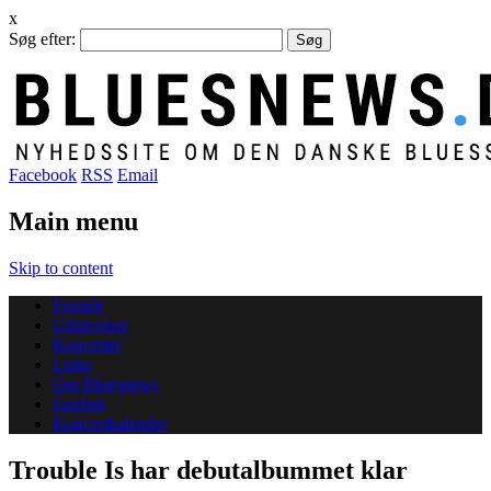
x
Søg efter:
Facebook
RSS
Email
Main menu
Skip to content
Forside
Udgivelser
Koncerter
Links
Om Bluesnews
English
Koncertkalender
Trouble Is har debutalbummet klar