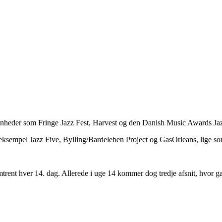
ivenheder som Fringe Jazz Fest, Harvest og den Danish Music Awards 
r eksempel Jazz Five, Bylling/Bardeleben Project og GasOrleans, lige s
trent hver 14. dag. Allerede i uge 14 kommer dog tredje afsnit, hvor gæ