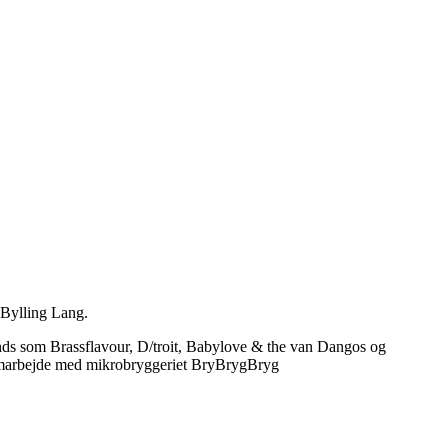
 Bylling Lang.
bands som Brassflavour, D/troit, Babylove & the van Dangos og
 samarbejde med mikrobryggeriet BryBrygBryg