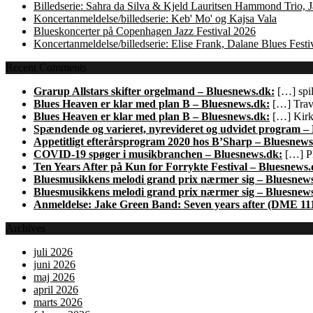
Billedserie: Sahra da Silva & Kjeld Lauritsen Hammond Trio,
Koncertanmeldelse/billedserie: Keb' Mo' og Kajsa Vala
Blueskoncerter på Copenhagen Jazz Festival 2026
Koncertanmeldelse/billedserie: Elise Frank, Dalane Blues Festi
Recent Comments
Grarup Allstars skifter orgelmand – Bluesnews.dk:
[…] spil
Blues Heaven er klar med plan B – Bluesnews.dk:
[…] Trave
Blues Heaven er klar med plan B – Bluesnews.dk:
[…] Kirk 
Spændende og varieret, nyrevideret og udvidet program –
Appetitligt efterårsprogram 2020 hos B’Sharp – Bluesnews
COVID-19 spøger i musikbranchen – Bluesnews.dk:
[…] Pl
Ten Years After på Kun for Forrykte Festival – Bluesnews.
Bluesmusikkens melodi grand prix nærmer sig – Bluesnew
Bluesmusikkens melodi grand prix nærmer sig – Bluesnew
Anmeldelse: Jake Green Band: Seven years after (DME 11
Archives
juli 2026
juni 2026
maj 2026
april 2026
marts 2026