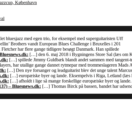
 Jazzcup, København
val
let bluesjazz med egen trio, for eksempel med superguitaristen Uff
llin’ Brothers vandt European Blues Challenge i Bruxelles i 201
Fletcher har flere gange tidligere besøgt Danmark. Han spillede
 Bluesnews.dk:
[…] den 6. maj 2018 i Bygningens Store Sal (læs om
.dk:
[…] spillede Jimmy Guldbæk blandt andet sammen med tangent-
ayers, har utallige gange dannet rytmepar med trommeslageren Mads 
dk:
[…] Den nye forsanger og leadguitarist blev det unge talent Marcu
s.dk:
[…] europæiske byer og lande. Eksempelvis i Riga, Letland (læs h
s.dk:
[…] afholdt i lige så mange forskellige europæiske byer og land
137) – Bluesnews.dk:
[…] Thomas Birck på bassen, bandet har udsendt