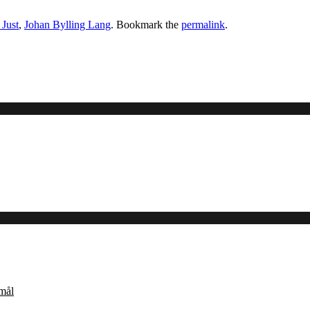
 Just
,
Johan Bylling Lang
. Bookmark the
permalink
.
Åmål