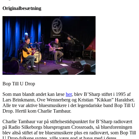
Originalbesætning
Bop Till U Drop
Som man blandt andet kan læse
her
, blev B’Sharp stiftet i 1995 af
Lars Brinkmann, Ove Wennerberg og Kristian ”Kikkan” Haraldset.
Alle tre var aktive bluesmusikere i det legendariske band Bop Till U
Drop. Hertil kom Charlie Tambaur.
Charlie Tambaur var på stiftelsestidspunktet for B’Sharp radiovært
på Radio Silkeborgs bluesprogram Crossroads, så bluesforeningen
blev altså stiftet af tre bluesmusikere plus en radiovært, som Bop Till
U Drop-folkene syntes, ville være god at have med i deres