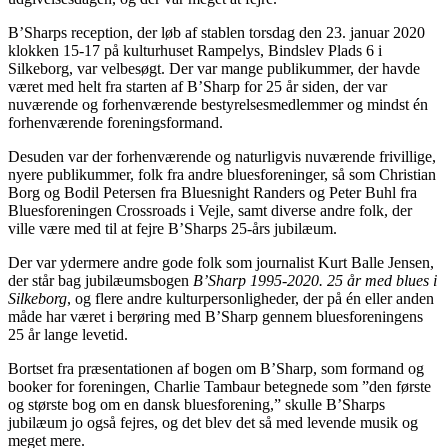
B’Sharps reception, der løb af stablen torsdag den 23. januar 2020
klokken 15-17 på kulturhuset Rampelys, Bindslev Plads 6 i
Silkeborg, var velbesøgt. Der var mange publikummer, der havde
været med helt fra starten af B’Sharp for 25 år siden, der var
nuværende og forhenværende bestyrelsesmedlemmer og mindst én
forhenværende foreningsformand.
Desuden var der forhenværende og naturligvis nuværende frivillige,
nyere publikummer, folk fra andre bluesforeninger, så som Christian
Borg og Bodil Petersen fra Bluesnight Randers og Peter Buhl fra
Bluesforeningen Crossroads i Vejle, samt diverse andre folk, der
ville være med til at fejre B’Sharps 25-års jubilæum.
Der var ydermere andre gode folk som journalist Kurt Balle Jensen,
der står bag jubilæumsbogen
B’Sharp 1995-2020. 25 år med blues i
Silkeborg
, og flere andre kulturpersonligheder, der på én eller anden
måde har været i berøring med B’Sharp gennem bluesforeningens
25 år lange levetid.
Bortset fra præsentationen af bogen om B’Sharp, som formand og
booker for foreningen, Charlie Tambaur betegnede som ”den første
og største bog om en dansk bluesforening,” skulle B’Sharps
jubilæum jo også fejres, og det blev det så med levende musik og
meget mere.