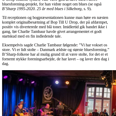
bluesforening-projekt, for han vidste noget om blues (se også
B’Sharp 1995-2020. 25 år med blues i Silkeborg
, s. 9).
Til receptionen og bogpræsentationen kunne man høre en næsten
komplet originalbesætning af Bop Till U Drop, der på afdæmpet,
positiv vis diverterede med blå toner. Imidlertid gik bandet ikke i
gang, før Charlie Tambaur havde givet arrangementet et godt
startskud med en fin indledende tale.
Eksempelvis sagde Charlie Tambaur følgende: ”Vi har vokset os
store. Vi er lidt stolte – Danmark ældste og største bluesforening.”
B’Sharp-folkene har al mulig grund til at være stolte, for det er et
fornemt stykke foreningsarbejde, de har lavet – og laver den dag i
dag.