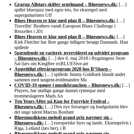
Grarup Allstars skifter orgelmand – Bluesnews.dk:
[…]
spillet bluesjazz med egen trio, for eksempel med
superguitaristen Uff
Blues Heaven er klar med plan B – Bluesnews.dk:
[…]
Travellin’ Brothers vandt European Blues Challenge i
Bruxelles i 201
Blues Heaven er klar med plan B – Bluesnews.dk:
[…]
Kirk Fletcher har flere gange tidligere besøgt Danmark. Han
spillede
Spændende og varieret, nyrevideret og udvidet program
– Bluesnews.dk:
[…] den 6. maj 2018 i Bygningens Store
Sal (læs om KingBee exBLUESive-arr
Appetitligt efterårsprogram 2020 hos B’Sharp –
Bluesnews.dk:
[…] spillede Jimmy Guldbæk blandt andet
sammen med tangent-troldmanden Ma
COVID-19 spøger i musikbranchen – Bluesnews.dk:
[…]
Players, har utallige gange dannet rytmepar med
trommeslageren Mads An
Ten Years After på Kun for Forrykte Festival –
Bluesnews.dk:
[…] Den nye forsanger og leadguitarist blev
det unge talent Marcus Bonfant
Bluesmusikkens melodi grand prix nærmer sig –
Bluesnews.dk:
[…] europæiske byer og lande. Eksempelvis i
Riga, Letland (læs her), i B
Bluesmusikkens melodi grand prix nærmer sig –