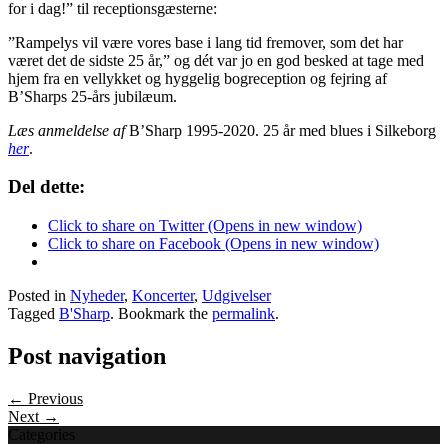
for i dag!” til receptionsgæsterne:
”Rampelys vil være vores base i lang tid fremover, som det har
været det de sidste 25 år,” og dét var jo en god besked at tage med
hjem fra en vellykket og hyggelig bogreception og fejring af
B’Sharps 25-års jubilæum.
Læs anmeldelse af
B’Sharp 1995-2020. 25 år med blues i Silkeborg
her
.
Del dette:
Click to share on Twitter (Opens in new window)
Click to share on Facebook (Opens in new window)
Posted in
Nyheder
,
Koncerter
,
Udgivelser
Tagged
B'Sharp
. Bookmark the
permalink
.
Post navigation
← Previous
Next →
Categories