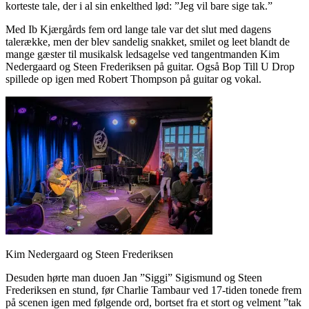
korteste tale, der i al sin enkelthed lød: ”Jeg vil bare sige tak.”
Med Ib Kjærgårds fem ord lange tale var det slut med dagens
talerække, men der blev sandelig snakket, smilet og leet blandt de
mange gæster til musikalsk ledsagelse ved tangentmanden Kim
Nedergaard og Steen Frederiksen på guitar. Også Bop Till U Drop
spillede op igen med Robert Thompson på guitar og vokal.
Kim Nedergaard og Steen Frederiksen
Desuden hørte man duoen Jan ”Siggi” Sigismund og Steen
Frederiksen en stund, før Charlie Tambaur ved 17-tiden tonede frem
på scenen igen med følgende ord, bortset fra et stort og velment ”tak