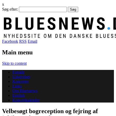
x
Søg efter:
Facebook
RSS
Email
Main menu
Skip to content
Forside
Udgivelser
Koncerter
Links
Om Bluesnews
English
Koncertkalender
Velbesøgt bogreception og fejring af