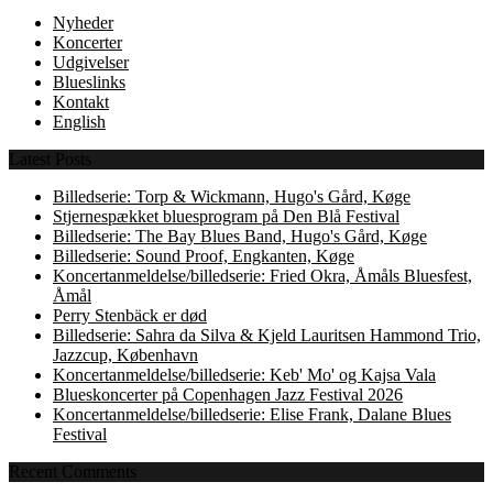
Nyheder
Koncerter
Udgivelser
Blueslinks
Kontakt
English
Latest Posts
Billedserie: Torp & Wickmann, Hugo's Gård, Køge
Stjernespækket bluesprogram på Den Blå Festival
Billedserie: The Bay Blues Band, Hugo's Gård, Køge
Billedserie: Sound Proof, Engkanten, Køge
Koncertanmeldelse/billedserie: Fried Okra, Åmåls Bluesfest,
Åmål
Perry Stenbäck er død
Billedserie: Sahra da Silva & Kjeld Lauritsen Hammond Trio,
Jazzcup, København
Koncertanmeldelse/billedserie: Keb' Mo' og Kajsa Vala
Blueskoncerter på Copenhagen Jazz Festival 2026
Koncertanmeldelse/billedserie: Elise Frank, Dalane Blues
Festival
Recent Comments