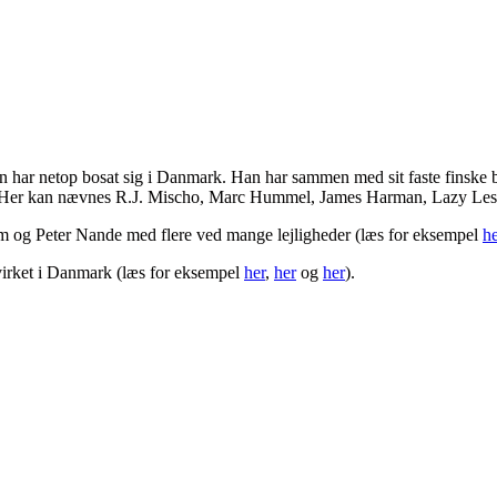
 har netop bosat sig i Danmark. Han har sammen med sit faste finske b
0 år. Her kan nævnes R.J. Mischo, Marc Hummel, James Harman, Lazy Les
m og Peter Nande med flere ved mange lejligheder (læs for eksempel
h
lvirket i Danmark (læs for eksempel
her
,
her
og
her
).