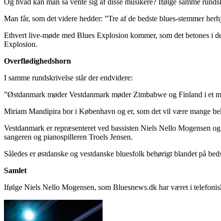
Og hvad kan man så vente sig af disse musikere? Ifølge samme runds
Man får, som det videre hedder: ”Tre af de bedste blues-stemmer herh
Ethvert live-møde med Blues Explosion kommer, som det betones i den r
Explosion.
Overflødighedshorn
I samme rundskrivelse står der endvidere:
”Østdanmark møder Vestdanmark møder Zimbabwe og Finland i et mu
Miriam Mandipira bor i København og er, som det vil være mange bek
Vestdanmark er repræsenteret ved bassisten Niels Nello Mogensen og
sangeren og pianospilleren Troels Jensen.
Således er østdanske og vestdanske bluesfolk behørigt blandet på beds
Samlet
Ifølge Niels Nello Mogensen, som Bluesnews.dk har været i telefoni