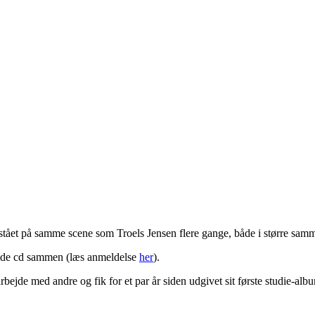
 stået på samme scene som Troels Jensen flere gange, både i større s
nde cd sammen (læs anmeldelse
her
).
bejde med andre og fik for et par år siden udgivet sit første studie-al