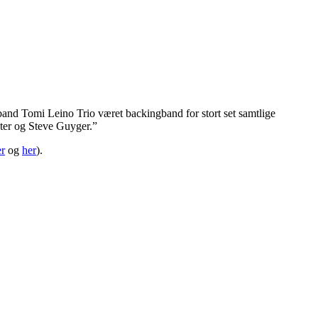
and Tomi Leino Trio været backingband for stort set samtlige
ter og Steve Guyger.”
er
og
her
).