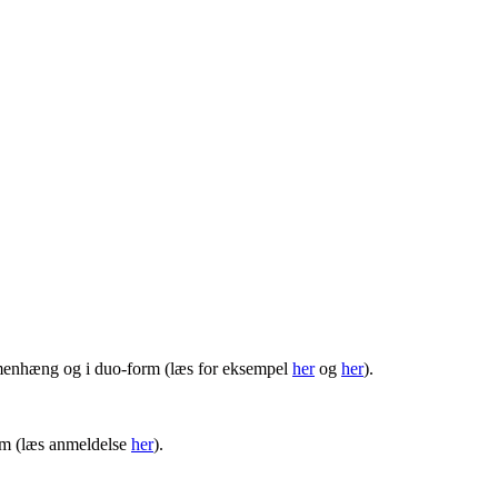
ammenhæng og i duo-form (læs for eksempel
her
og
her
).
bum (læs anmeldelse
her
).