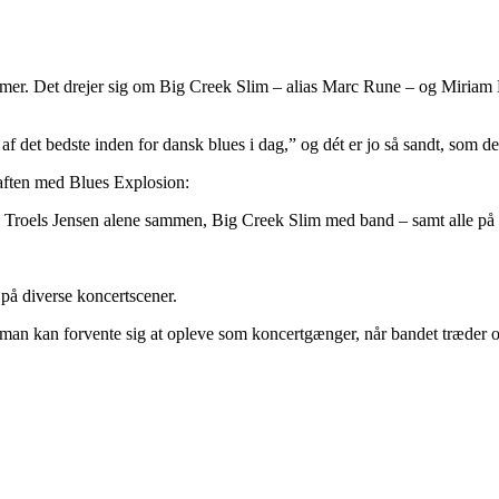
emmer. Det drejer sig om Big Creek Slim – alias Marc Rune – og Miri
f det bedste inden for dansk blues i dag,” og dét er jo så sandt, som det
aften med Blues Explosion:
 Troels Jensen alene sammen, Big Creek Slim med band – samt alle på sc
på diverse koncertscener.
man kan forvente sig at opleve som koncertgænger, når bandet træder o