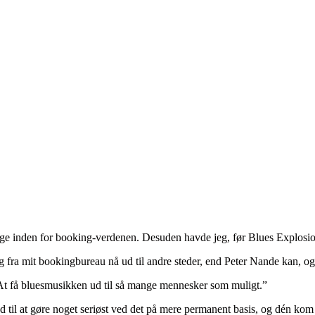
gge inden for booking-verdenen. Desuden havde jeg, før Blues Explosion
g fra mit bookingbureau nå ud til andre steder, end Peter Nande kan, o
 At få bluesmusikken ud til så mange mennesker som muligt.”
d til at gøre noget seriøst ved det på mere permanent basis, og dén kom 