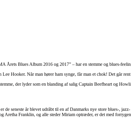
 Årets Blues Album 2016 og 2017” – har en stemme og blues-feeling
 Lee Hooker. Når man hører ham synge, får man et chok! Det går rent in
stemme, der lyder som en blanding af salig Captain Beefheart og Howlin
de seneste år blevet udråbt til en af Danmarks nye store blues-, jazz-
 og Aretha Franklin, og alle steder Miriam optræder, er det med forrygen