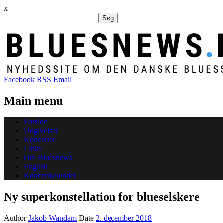
x
Søg
efter:
Facebook
RSS
Email
Main menu
Skip
Forside
to
Udgivelser
content
Koncerter
Links
Om Bluesnews
English
Koncertkalender
Ny superkonstellation for blueselskere
Author
Jakob Wandam
Date
2. december 2018