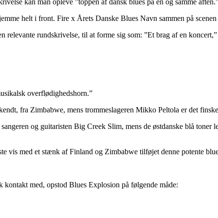
krivelse kan man opleve ”toppen af dansk blues på én og samme aften.
jemme helt i front. Fire x Årets Danske Blues Navn sammen på scenen m
elevante rundskrivelse, til at forme sig som: ”Et brag af en koncert,”
sikalsk overflødighedshorn.”
endt, fra Zimbabwe, mens trommeslageren Mikko Peltola er det finske
 sangeren og guitaristen Big Creek Slim, mens de østdanske blå toner
te vis med et stænk af Finland og Zimbabwe tilføjet denne potente blue
sk kontakt med, opstod Blues Explosion på følgende måde: