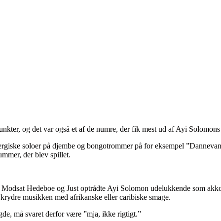
ter, og det var også et af de numre, der fik mest ud af Ayi Solomons
 energiske soloer på djembe og bongotrommer på for eksempel ”Dannevang
mmer, der blev spillet.
ag. Modsat Hedeboe og Just optrådte Ayi Solomon udelukkende som akkom
krydre musikken med afrikanske eller caribiske smage.
de, må svaret derfor være ”mja, ikke rigtigt.”