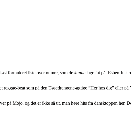
løst formuleret liste over numre, som de
kunne
tage fat på. Esben Just 
 et reggae-beat som på den Tøsedrengene-agtige ”Her hos dig” eller 
er på Mojo, og det er ikke så tit, man høre hits fra dansktoppen her. D