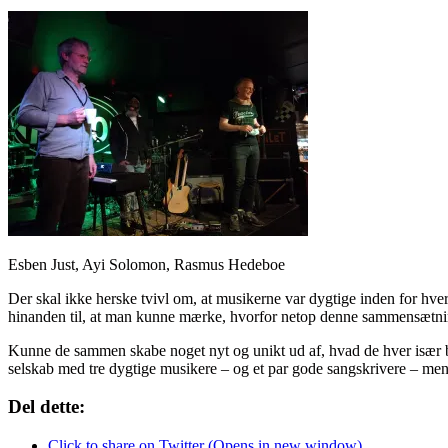
Esben Just, Ayi Solomon, Rasmus Hedeboe
Der skal ikke herske tvivl om, at musikerne var dygtige inden for hve
hinanden til, at man kunne mærke, hvorfor netop denne sammensætn
Kunne de sammen skabe noget nyt og unikt ud af, hvad de hver især b
selskab med tre dygtige musikere – og et par gode sangskrivere – men
Del dette:
Click to share on Twitter (Opens in new window)