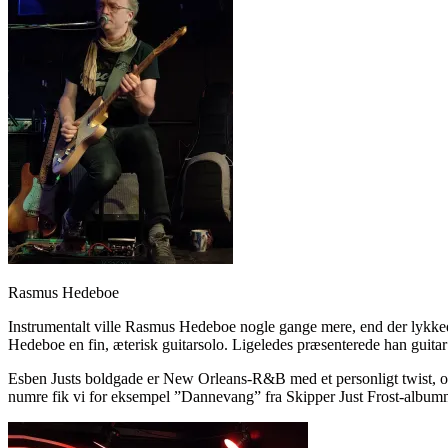
Rasmus Hedeboe
Instrumentalt ville Rasmus Hedeboe nogle gange mere, end der lykkede
Hedeboe en fin, æterisk guitarsolo. Ligeledes præsenterede han guitar
Esben Justs boldgade er New Orleans-R&B med et personligt twist, og
numre fik vi for eksempel ”Dannevang” fra Skipper Just Frost-albu