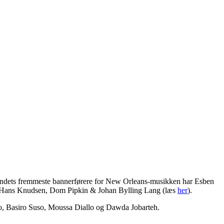
 landets fremmeste bannerførere for New Orleans-musikken har Esben
 Hans Knudsen, Dom Pipkin & Johan Bylling Lang (læs
her
).
o, Basiro Suso, Moussa Diallo og Dawda Jobarteh.