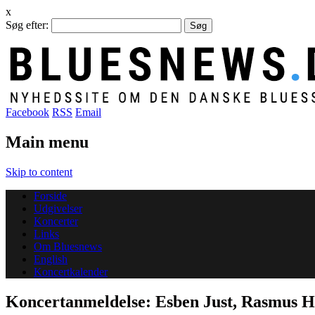
x
Søg efter:
Facebook
RSS
Email
Main menu
Skip to content
Forside
Udgivelser
Koncerter
Links
Om Bluesnews
English
Koncertkalender
Koncertanmeldelse: Esben Just, Rasmus 