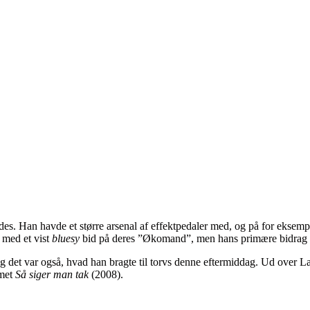
s. Han havde et større arsenal af effektpedaler med, og på for eksemp
 med et vist
bluesy
bid på deres ”Økomand”, men hans primære bidrag ti
 det var også, hvad han bragte til torvs denne eftermiddag. Ud over L
mmet
Så siger man tak
(2008).