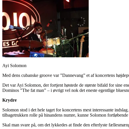
Ayi Solomon
Med dens cubanske groove var ”Dannevang” et af koncertens højdepunk
Det var Ayi Solomon, der fortjent høstede de største bifald for sine
Dominos ”The fat man” – i øvrigt vel nok det eneste egentlige bluesnu
Krydre
Solomon stod i det hele taget for koncertens mest interessante indsl
tilbagetrukken rolle på hinandens numre, kunne Solomon fortløbende 
Skal man svare på, om det lykkedes at finde den efterlyste fællesmæng