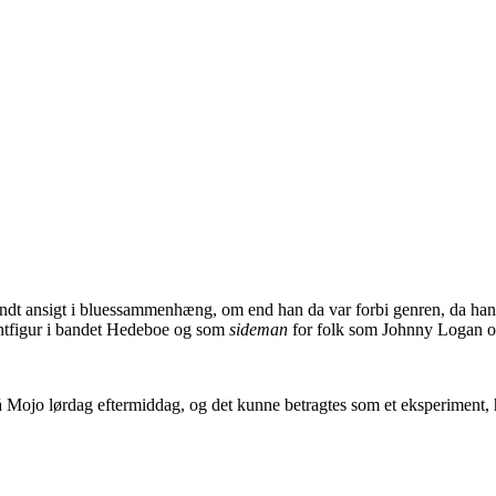
ndt ansigt i bluessammenhæng, om end han da var forbi genren, da han 
ontfigur i bandet Hedeboe og som
sideman
for folk som Johnny Logan 
på Mojo lørdag eftermiddag, og det kunne betragtes som et eksperiment,