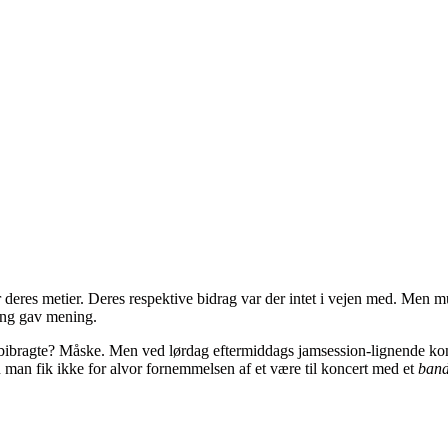
r deres metier. Deres respektive bidrag var der intet i vejen med. Men 
ing gav mening.
ibragte? Måske. Men ved lørdag eftermiddags jamsession-lignende konce
 man fik ikke for alvor fornemmelsen af et være til koncert med et
ban