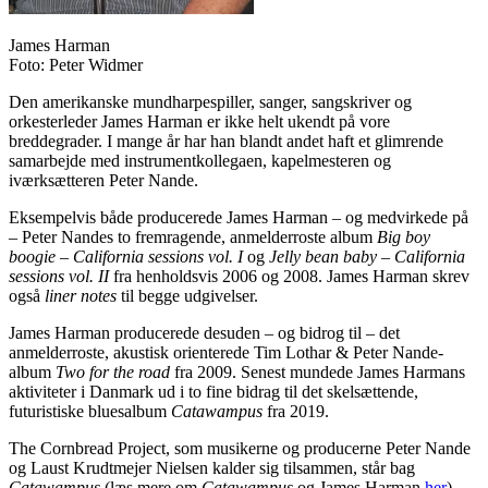
James Harman
Foto: Peter Widmer
Den amerikanske mundharpespiller, sanger, sangskriver og
orkesterleder James Harman er ikke helt ukendt på vore
breddegrader. I mange år har han blandt andet haft et glimrende
samarbejde med instrumentkollegaen, kapelmesteren og
iværksætteren Peter Nande.
Eksempelvis både producerede James Harman – og medvirkede på
– Peter Nandes to fremragende, anmelderroste album
Big boy
boogie – California sessions vol. I
og
Jelly bean baby – California
sessions vol. II
fra henholdsvis 2006 og 2008. James Harman skrev
også
liner notes
til begge udgivelser.
James Harman producerede desuden – og bidrog til – det
anmelderroste, akustisk orienterede Tim Lothar & Peter Nande-
album
Two for the road
fra 2009. Senest mundede James Harmans
aktiviteter i Danmark ud i to fine bidrag til det skelsættende,
futuristiske bluesalbum
Catawampus
fra 2019.
The Cornbread Project, som musikerne og producerne Peter Nande
og Laust Krudtmejer Nielsen kalder sig tilsammen, står bag
Catawampus
(læs mere om
Catawampus
og James Harman
her
).