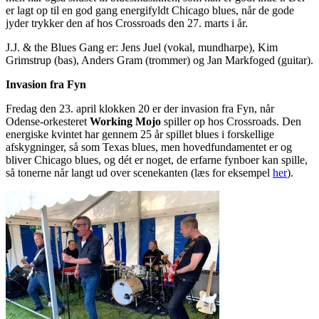
er lagt op til en god gang energifyldt Chicago blues, når de gode
jyder trykker den af hos Crossroads den 27. marts i år.
J.J. & the Blues Gang er: Jens Juel (vokal, mundharpe), Kim
Grimstrup (bas), Anders Gram (trommer) og Jan Markfoged (guitar).
Invasion fra Fyn
Fredag den 23. april klokken 20 er der invasion fra Fyn, når
Odense-orkesteret
Working Mojo
spiller op hos Crossroads. Den
energiske kvintet har gennem 25 år spillet blues i forskellige
afskygninger, så som Texas blues, men hovedfundamentet er og
bliver Chicago blues, og dét er noget, de erfarne fynboer kan spille,
så tonerne når langt ud over scenekanten (læs for eksempel
her
).