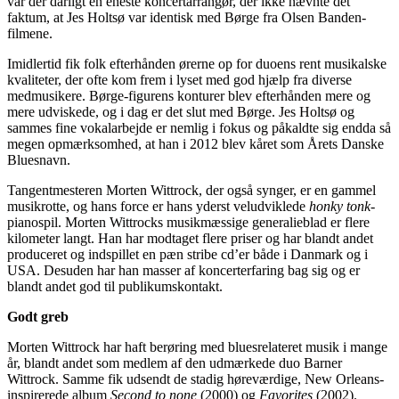
var der dårligt én eneste koncertarrangør, der ikke nævnte det
faktum, at Jes Holtsø var identisk med Børge fra Olsen Banden-
filmene.
Imidlertid fik folk efterhånden ørerne op for duoens rent musikalske
kvaliteter, der ofte kom frem i lyset med god hjælp fra diverse
medmusikere. Børge-figurens konturer blev efterhånden mere og
mere udviskede, og i dag er det slut med Børge. Jes Holtsø og
sammes fine vokalarbejde er nemlig i fokus og påkaldte sig endda så
megen opmærksomhed, at han i 2012 blev kåret som Årets Danske
Bluesnavn.
Tangentmesteren Morten Wittrock, der også synger, er en gammel
musikrotte, og hans force er hans yderst veludviklede
honky tonk
-
pianospil. Morten Wittrocks musikmæssige generalieblad er flere
kilometer langt. Han har modtaget flere priser og har blandt andet
produceret og indspillet en pæn stribe cd’er både i Danmark og i
USA. Desuden har han masser af koncerterfaring bag sig og er
blandt andet god til publikumskontakt.
Godt greb
Morten Wittrock har haft berøring med bluesrelateret musik i mange
år, blandt andet som medlem af den udmærkede duo Barner
Wittrock. Samme fik udsendt de stadig høreværdige, New Orleans-
inspirerede album
Second to none
(2000) og
Favorites
(2002).