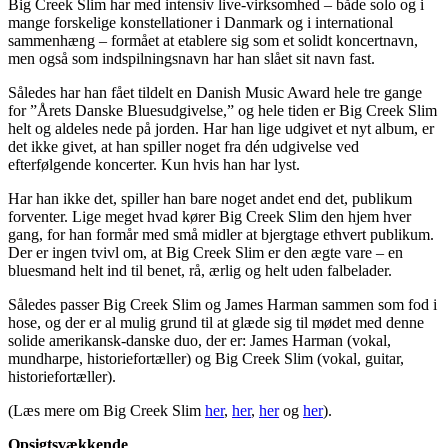
Big Creek Slim har med intensiv live-virksomhed – både solo og i
mange forskelige konstellationer i Danmark og i international
sammenhæng – formået at etablere sig som et solidt koncertnavn,
men også som indspilningsnavn har han slået sit navn fast.
Således har han fået tildelt en Danish Music Award hele tre gange
for ”Årets Danske Bluesudgivelse,” og hele tiden er Big Creek Slim
helt og aldeles nede på jorden. Har han lige udgivet et nyt album, er
det ikke givet, at han spiller noget fra dén udgivelse ved
efterfølgende koncerter. Kun hvis han har lyst.
Har han ikke det, spiller han bare noget andet end det, publikum
forventer. Lige meget hvad kører Big Creek Slim den hjem hver
gang, for han formår med små midler at bjergtage ethvert publikum.
Der er ingen tvivl om, at Big Creek Slim er den ægte vare – en
bluesmand helt ind til benet, rå, ærlig og helt uden falbelader.
Således passer Big Creek Slim og James Harman sammen som fod i
hose, og der er al mulig grund til at glæde sig til mødet med denne
solide amerikansk-danske duo, der er: James Harman (vokal,
mundharpe, historiefortæller) og Big Creek Slim (vokal, guitar,
historiefortæller).
(Læs mere om Big Creek Slim
her
,
her
,
her
og
her
).
Opsigtsvækkende