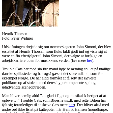
Henrik Thorsen
Foto: Peter Widmer
Udskiftningen drejede sig om trommeslageren John Simoni, der blev
erstattet af Henrik Thorsen, som fluks faldt godt ind og viste sig at
være en fin efterfølger til John Simoni, der valgte at forfølge en
arbejdskarriere uden for musikkens verden (læs mere
her
).
Trouble Cats har med sin fire mand høje besætning spillet på utallige
danske spillesteder og har også gæstet det store udland, som for
eksempel Norge. De har altid formået at få selv det sløveste
publikum op af stolene med deres hyperkompetente spil og
udadvendte sceneoptræden.
Man bliver nemlig altid ”… glad i låget og musikalsk beriget af at
opleve …” Trouble Cats, som Bluesnews.dk med rette førhen har
følt sig foranlediget til at skrive (læs mere
her
). Der bliver altså med
andre ord ikke listet på kattepoter, når Henrik Hansen (mundharpe,