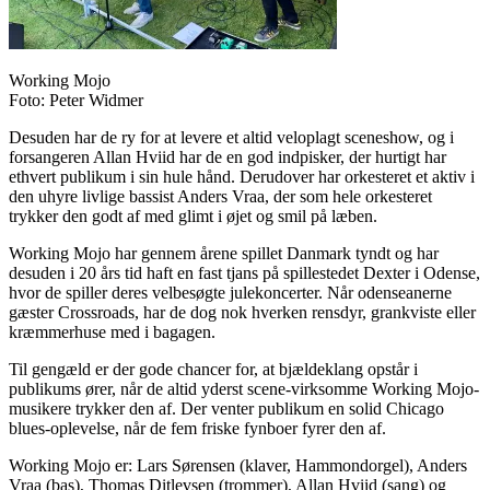
Working Mojo
Foto: Peter Widmer
Desuden har de ry for at levere et altid veloplagt sceneshow, og i
forsangeren Allan Hviid har de en god indpisker, der hurtigt har
ethvert publikum i sin hule hånd. Derudover har orkesteret et aktiv i
den uhyre livlige bassist Anders Vraa, der som hele orkesteret
trykker den godt af med glimt i øjet og smil på læben.
Working Mojo har gennem årene spillet Danmark tyndt og har
desuden i 20 års tid haft en fast tjans på spillestedet Dexter i Odense,
hvor de spiller deres velbesøgte julekoncerter. Når odenseanerne
gæster Crossroads, har de dog nok hverken rensdyr, grankviste eller
kræmmerhuse med i bagagen.
Til gengæld er der gode chancer for, at bjældeklang opstår i
publikums ører, når de altid yderst scene-virksomme Working Mojo-
musikere trykker den af. Der venter publikum en solid Chicago
blues-oplevelse, når de fem friske fynboer fyrer den af.
Working Mojo er: Lars Sørensen (klaver, Hammondorgel), Anders
Vraa (bas), Thomas Ditlevsen (trommer), Allan Hviid (sang) og