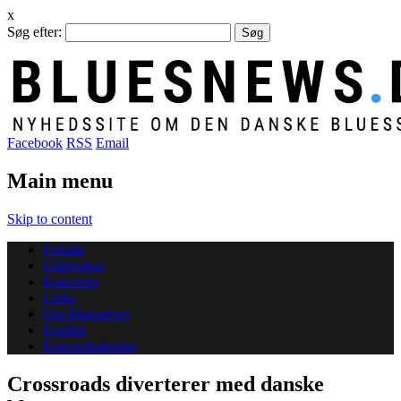
x
Søg efter:
Facebook
RSS
Email
Main menu
Skip to content
Forside
Udgivelser
Koncerter
Links
Om Bluesnews
English
Koncertkalender
Crossroads diverterer med danske