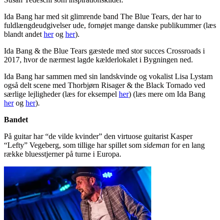
Ida Bang har med sit glimrende band The Blue Tears, der har to
fuldlængdeudgivelser ude, fornøjet mange danske publikummer (læs
blandt andet
her
og
her
).
Ida Bang & the Blue Tears gæstede med stor succes Crossroads i
2017, hvor de nærmest lagde kælderlokalet i Bygningen ned.
Ida Bang har sammen med sin landskvinde og vokalist Lisa Lystam
også delt scene med Thorbjørn Risager & the Black Tornado ved
særlige lejligheder (læs for eksempel
her
) (læs mere om Ida Bang
her
og
her
).
Bandet
På guitar har “de vilde kvinder” den virtuose guitarist Kasper
“Lefty” Vegeberg, som tillige har spillet som
sideman
for en lang
række bluesstjerner på turne i Europa.