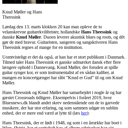
Knud Møller og Hans
Theessink
Lørdag den 13. marts klokken 20 kan man opleve de to
velanskrevne guitarekvilibrister, hollandske
Hans Theessink
og
danske
Knud Møller
. Duoen leverer akustisk blues og roots, og dét
gør de med bravur. Guitaristen, sangeren og sangskriveren Hans
Theessink regnes af mange for en institution.
Uomtvisteligt er det da også, at han har et stort publikum i Danmark.
Tilmed taler Hans Theessink et ganske udmærket dansk efter flere
længere ophold i Dannevang. Knud Møller, der foruden at spille
guitar synger kor, er som instrumentalist af en sådan kaliber, at
mangen en koncertgænger har råbt ”Knud er Gud” til og om Knud
Møller.
Hans Theessink og Knud Møller har samarbejdet i nogle år og har
gæstet Crossroads tidligere. Eksempelvis i foråret 2019, hvor
Bluesnews.dk blandt andet skrev nedenstående om de to garvede
musikere, der har stor erfaring, og som sammen udgør en sublim
enhed, der er mere end værd at lytte til (læs
her
):
Hans Theessink, der er født i 1948, og som i en årrække har boet i
Wien, Østrig, har et veritabelt hav af album-udgivelser bag sig.