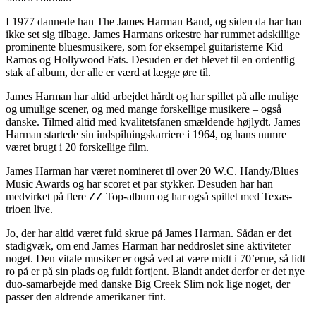
I 1977 dannede han The James Harman Band, og siden da har han
ikke set sig tilbage. James Harmans orkestre har rummet adskillige
prominente bluesmusikere, som for eksempel guitaristerne Kid
Ramos og Hollywood Fats. Desuden er det blevet til en ordentlig
stak af album, der alle er værd at lægge øre til.
James Harman har altid arbejdet hårdt og har spillet på alle mulige
og umulige scener, og med mange forskellige musikere – også
danske. Tilmed altid med kvalitetsfanen smældende højlydt. James
Harman startede sin indspilningskarriere i 1964, og hans numre
været brugt i 20 forskellige film.
James Harman har været nomineret til over 20 W.C. Handy/Blues
Music Awards og har scoret et par stykker. Desuden har han
medvirket på flere ZZ Top-album og har også spillet med Texas-
trioen live.
Jo, der har altid været fuld skrue på James Harman. Sådan er det
stadigvæk, om end James Harman har neddroslet sine aktiviteter
noget. Den vitale musiker er også ved at være midt i 70’erne, så lidt
ro på er på sin plads og fuldt fortjent. Blandt andet derfor er det nye
duo-samarbejde med danske Big Creek Slim nok lige noget, der
passer den aldrende amerikaner fint.