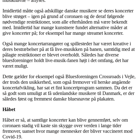
musiknavne – aflyses.
Imidlertid måtte også adskillige danske musikere se deres koncerter
blive strøget – igen på grund af coronaen og de deraf følgende
nødvendige restriktioner, som alle efterhånden må være bekendt
med. Imidlertid har mange kunstnere fundet alternative måder at
give koncerter på; for eksempel har mange streamet koncerter.
Også mange koncertarrangører og spillesteder har været kreative i
deres bestræbelser på at få live-musikken på banen, samtidig med at
pålagte restriktioner er blevet overholdt. Således har diverse
bluesforeninger holdt live-musik-fanen højt i det omfang, det har
været muligt.
Dette gælder for eksempel også Bluesforeningen Crossroads i Vejle,
der trods den usikkerhed, som også fremover vil herske angående
koncertafvikling, har sat et fint koncertprogram sammen. Da det er
så godt som umuligt at få udenlandske musikere til Danmark, er der
således først og fremmest danske bluesnavne på plakaten.
Håbet
Håbet er så, at samtlige koncerter kan blive gennemført, selv om
coronaen stadig vil kaste sin skygge over verden i lange tider
fremover, uanset hvor mange mennesker der bliver vaccineret mod
Covid-19.