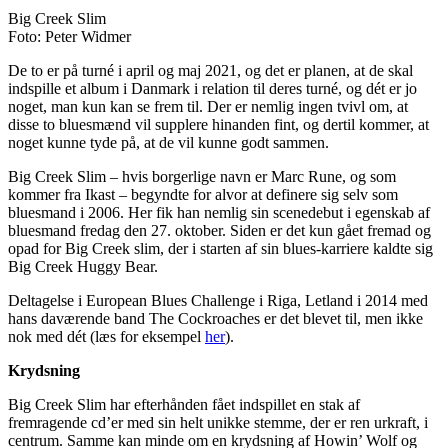
Big Creek Slim
Foto: Peter Widmer
De to er på turné i april og maj 2021, og det er planen, at de skal
indspille et album i Danmark i relation til deres turné, og dét er jo
noget, man kun kan se frem til. Der er nemlig ingen tvivl om, at
disse to bluesmænd vil supplere hinanden fint, og dertil kommer, at
noget kunne tyde på, at de vil kunne godt sammen.
Big Creek Slim – hvis borgerlige navn er Marc Rune, og som
kommer fra Ikast – begyndte for alvor at definere sig selv som
bluesmand i 2006. Her fik han nemlig sin scenedebut i egenskab af
bluesmand fredag den 27. oktober. Siden er det kun gået fremad og
opad for Big Creek slim, der i starten af sin blues-karriere kaldte sig
Big Creek Huggy Bear.
Deltagelse i European Blues Challenge i Riga, Letland i 2014 med
hans daværende band The Cockroaches er det blevet til, men ikke
nok med dét (læs for eksempel
her
).
Krydsning
Big Creek Slim har efterhånden fået indspillet en stak af
fremragende cd’er med sin helt unikke stemme, der er ren urkraft, i
centrum. Samme kan minde om en krydsning af Howin’ Wolf og