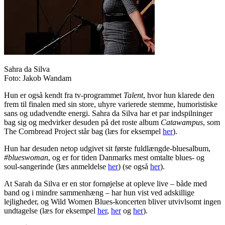
Sahra da Silva
Foto: Jakob Wandam
Hun er også kendt fra tv-programmet
Talent
, hvor hun klarede den
frem til finalen med sin store, uhyre varierede stemme, humoristiske
sans og udadvendte energi. Sahra da Silva har et par indspilninger
bag sig og medvirker desuden på det roste album
Catawampus
, som
The Cornbread Project står bag (læs for eksempel
her
).
Hun har desuden netop udgivet sit første fuldlængde-bluesalbum,
#blueswoman
, og er for tiden Danmarks mest omtalte blues- og
soul-sangerinde (læs anmeldelse
her
) (se også
her
).
At Sarah da Silva er en stor fornøjelse at opleve live – både med
band og i mindre sammenhæng – har hun vist ved adskillige
lejligheder, og Wild Women Blues-koncerten bliver utvivlsomt ingen
undtagelse (læs for eksempel
her
,
her
og
her
).