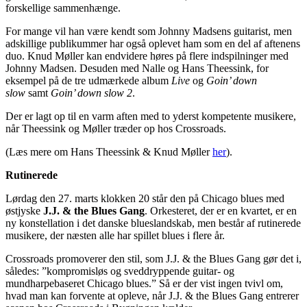
forskellige sammenhænge.
For mange vil han være kendt som Johnny Madsens guitarist, men
adskillige publikummer har også oplevet ham som en del af aftenens
duo. Knud Møller kan endvidere høres på flere indspilninger med
Johnny Madsen. Desuden med Nalle og Hans Theessink, for
eksempel på de tre udmærkede album
Live
og
Goin’ down
slow
samt
Goin’ down slow 2
.
Der er lagt op til en varm aften med to yderst kompetente musikere,
når Theessink og Møller træder op hos Crossroads.
(Læs mere om Hans Theessink & Knud Møller
her
).
Rutinerede
Lørdag den 27. marts klokken 20 står den på Chicago blues med
østjyske
J.J. & the Blues Gang
. Orkesteret, der er en kvartet, er en
ny konstellation i det danske blueslandskab, men består af rutinerede
musikere, der næsten alle har spillet blues i flere år.
Crossroads promoverer den stil, som J.J. & the Blues Gang gør det i,
således: ”kompromisløs og sveddryppende guitar- og
mundharpebaseret Chicago blues.” Så er der vist ingen tvivl om,
hvad man kan forvente at opleve, når J.J. & the Blues Gang entrerer