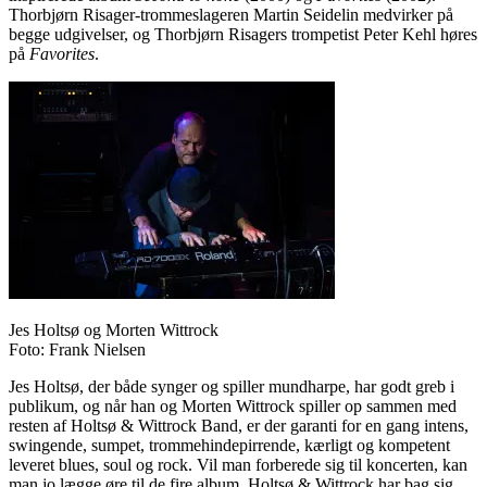
Thorbjørn Risager-trommeslageren Martin Seidelin medvirker på
begge udgivelser, og Thorbjørn Risagers trompetist Peter Kehl høres
på
Favorites
.
Jes Holtsø og Morten Wittrock
Foto: Frank Nielsen
Jes Holtsø, der både synger og spiller mundharpe, har godt greb i
publikum, og når han og Morten Wittrock spiller op sammen med
resten af Holtsø & Wittrock Band, er der garanti for en gang intens,
swingende, sumpet, trommehindepirrende, kærligt og kompetent
leveret blues, soul og rock. Vil man forberede sig til koncerten, kan
man jo lægge øre til de fire album, Holtsø & Wittrock har bag sig.