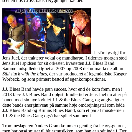
scenen hos Crossroads i Bygningen kælder.
J.J. står i øvrigt for
Jens Juel, der trakterer vokal og mundharpe. I tidernes morgen stod
Jens Juel i spidsen for sit orkester, kvartetten J.J. Blues Band.
Samme indspillede i løbet af 2007 og 2008 det udmærkede album
Still stuck with the blues
, der var produceret af legendariske Kasper
Worbeck, og som primært bestod af egenkompositioner.
J.J. Blues Band havde pæn succes, hvor end de kom frem, men i
2013 blev J.J. Blues Band opløst. Imidlertid er Jens Juel nu atter på
banen med sin nye kvintet J.J. & the Blues Gang, og angiveligt er
dette bands energiniveau på samme høje omdrejningstal som både
J.J. Blues Band og Bruuns Blues Band, som et par af musikerne i
J.J. & the Blues Gang også har spillet sammen i.
Trommeslageren Anders Gram kommer egentlig fra heavy-genren,
men har også snuset til bluesmusikken, som han er godt inde i. Der