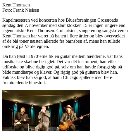
Kent Thomsen
Foto: Frank Nielsen
Kapelmesteren ved koncerten hos Bluesforeningen Crossroads
søndag den 7. november med start klokken 15 er ingen ringere end
legendariske Kent Thomsen. Guitaristen, sangeren og sangskriveren
Kent Thomsen har været på banen i flere årtier og blev overvældet
af de blå toner næsten allerede fra barnsben af, mens han tullede
omkring på Varde-egnen.
Da han først i 1970’erne fik en guitar mellem hænderne, var hans
musikalske skæbne beseglet. Det var dét instrument, han ville
udforske og blive rigtig god på, selv om han havde forsøgt sig på
både mundharpe og klaver. Og rigtig god på guitaren blev han.
Faktisk blev han så god, at han i Chicago spillede med flere
fremtrædende bluesfolk.