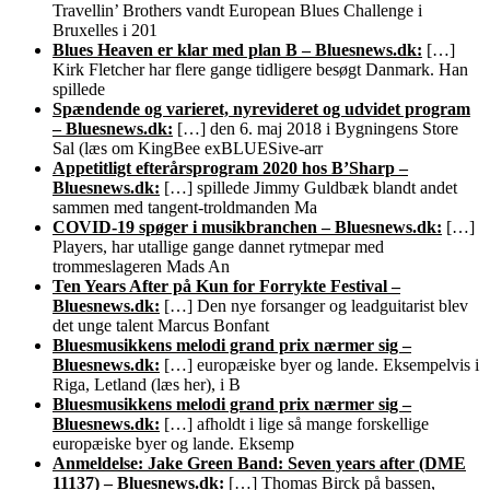
Travellin’ Brothers vandt European Blues Challenge i
Bruxelles i 201
Blues Heaven er klar med plan B – Bluesnews.dk:
[…]
Kirk Fletcher har flere gange tidligere besøgt Danmark. Han
spillede
Spændende og varieret, nyrevideret og udvidet program
– Bluesnews.dk:
[…] den 6. maj 2018 i Bygningens Store
Sal (læs om KingBee exBLUESive-arr
Appetitligt efterårsprogram 2020 hos B’Sharp –
Bluesnews.dk:
[…] spillede Jimmy Guldbæk blandt andet
sammen med tangent-troldmanden Ma
COVID-19 spøger i musikbranchen – Bluesnews.dk:
[…]
Players, har utallige gange dannet rytmepar med
trommeslageren Mads An
Ten Years After på Kun for Forrykte Festival –
Bluesnews.dk:
[…] Den nye forsanger og leadguitarist blev
det unge talent Marcus Bonfant
Bluesmusikkens melodi grand prix nærmer sig –
Bluesnews.dk:
[…] europæiske byer og lande. Eksempelvis i
Riga, Letland (læs her), i B
Bluesmusikkens melodi grand prix nærmer sig –
Bluesnews.dk:
[…] afholdt i lige så mange forskellige
europæiske byer og lande. Eksemp
Anmeldelse: Jake Green Band: Seven years after (DME
11137) – Bluesnews.dk:
[…] Thomas Birck på bassen,