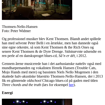
Thomsen-Nello-Hansen
Foto: Peter Widmer
Og professionel musiker blev Kent Thomsen. Blandt andet spillede
han med selveste Peter Belli i en årrække, men han dannede også
sine egne orkestre, så som Kent Thomsen & the Rich Ones og
senere Kent Thomsen & de Dyre Drenge. Sidstnævnte udsendte en
ren perle af en dansksproget blues-cd,
Så’n er dét,
i 2012.
Gennem årene musicerede han i det aarhusianske natteliv også med
mundharpemanden og vokalisten Henrik Hansen (Trouble Cats,
Mojo Hands med mere) og bassisten Niels Nello Mogensen i den
skattede halv-akustiske bluestrio Thomsen-Nello-Hansen, der i 2013
fik en glimrende
oldschool
Chicago blues-cd på gaden med titlen
Three chords and the truth
(læs for eksempel
her
).
Energi