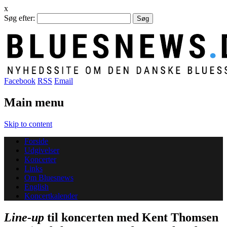
x
Søg efter:
Facebook
RSS
Email
Main menu
Skip to content
Forside
Udgivelser
Koncerter
Links
Om Bluesnews
English
Koncertkalender
Line-up
til koncerten med Kent Thomsen