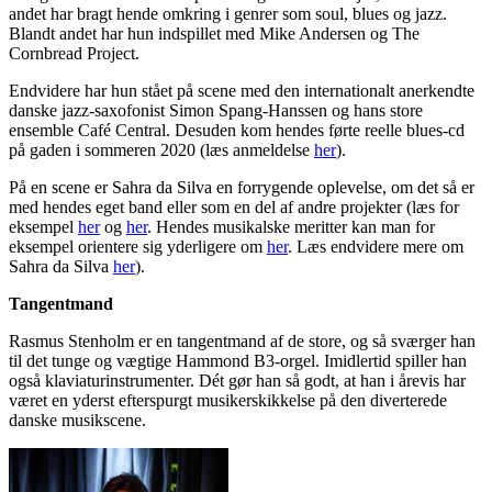
andet har bragt hende omkring i genrer som soul, blues og jazz.
Blandt andet har hun indspillet med Mike Andersen og The
Cornbread Project.
Endvidere har hun stået på scene med den internationalt anerkendte
danske jazz-saxofonist Simon Spang-Hanssen og hans store
ensemble Café Central. Desuden kom hendes førte reelle blues-cd
på gaden i sommeren 2020 (læs anmeldelse
her
).
På en scene er Sahra da Silva en forrygende oplevelse, om det så er
med hendes eget band eller som en del af andre projekter (læs for
eksempel
her
og
her
. Hendes musikalske meritter kan man for
eksempel orientere sig yderligere om
her
. Læs endvidere mere om
Sahra da Silva
her
).
Tangentmand
Rasmus Stenholm er en tangentmand af de store, og så sværger han
til det tunge og vægtige Hammond B3-orgel. Imidlertid spiller han
også klaviaturinstrumenter. Dét gør han så godt, at han i årevis har
været en yderst efterspurgt musikerskikkelse på den diverterede
danske musikscene.