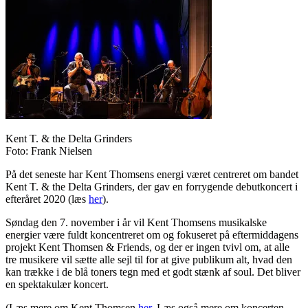
Kent T. & the Delta Grinders
Foto: Frank Nielsen
På det seneste har Kent Thomsens energi været centreret om bandet
Kent T. & the Delta Grinders, der gav en forrygende debutkoncert i
efteråret 2020 (læs
her
).
Søndag den 7. november i år vil Kent Thomsens musikalske
energier være fuldt koncentreret om og fokuseret på eftermiddagens
projekt Kent Thomsen & Friends, og der er ingen tvivl om, at alle
tre musikere vil sætte alle sejl til for at give publikum alt, hvad den
kan trække i de blå toners tegn med et godt stænk af soul. Det bliver
en spektakulær koncert.
(Læs mere om Kent Thomsen
her
. Læs også mere om koncerten