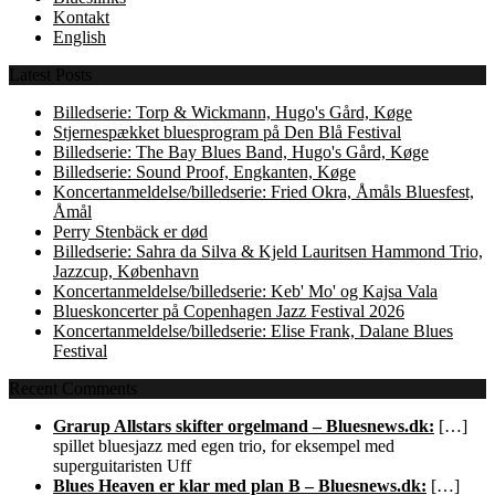
Kontakt
English
Latest Posts
Billedserie: Torp & Wickmann, Hugo's Gård, Køge
Stjernespækket bluesprogram på Den Blå Festival
Billedserie: The Bay Blues Band, Hugo's Gård, Køge
Billedserie: Sound Proof, Engkanten, Køge
Koncertanmeldelse/billedserie: Fried Okra, Åmåls Bluesfest,
Åmål
Perry Stenbäck er død
Billedserie: Sahra da Silva & Kjeld Lauritsen Hammond Trio,
Jazzcup, København
Koncertanmeldelse/billedserie: Keb' Mo' og Kajsa Vala
Blueskoncerter på Copenhagen Jazz Festival 2026
Koncertanmeldelse/billedserie: Elise Frank, Dalane Blues
Festival
Recent Comments
Grarup Allstars skifter orgelmand – Bluesnews.dk:
[…]
spillet bluesjazz med egen trio, for eksempel med
superguitaristen Uff
Blues Heaven er klar med plan B – Bluesnews.dk:
[…]