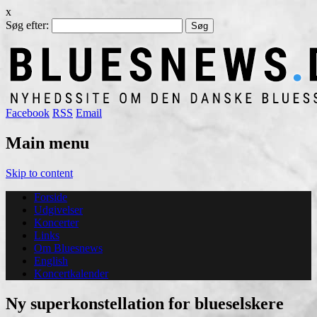
x
Søg efter:
Facebook
RSS
Email
Main menu
Skip to content
Forside
Udgivelser
Koncerter
Links
Om Bluesnews
English
Koncertkalender
Ny superkonstellation for blueselskere