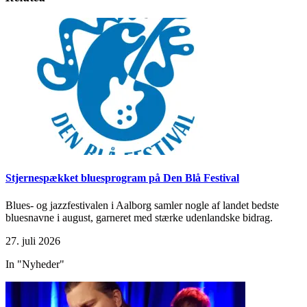
in
in
new
new
window)
window)
Stjernespækket bluesprogram på Den Blå Festival
Blues- og jazzfestivalen i Aalborg samler nogle af landet bedste
bluesnavne i august, garneret med stærke udenlandske bidrag.
27. juli 2026
In "Nyheder"