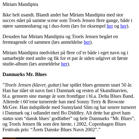
Miriam Mandipira
Ikke helt usandt. Blandt andet har Miriam Mandipira med stor
succes stået på samme scene som Troels Jensen flere gange, både i
større sammenhæng og i duo-form (læs for eksempel
her
og
her
).
Desuden har Miriam Mandipira og Troels Jensen begået en
fremragende cd sammen (læs anmeldelse
her
).
Miriam Mandipira medvirker på flere cd’er både i eget navn og i
samarbejde med andre og fik for et par år siden udgivet sit første
studie-album (læs anmeldelse
her
).
Danmarks Mr. Blues
”
Troels Jensen
(klaver, guitar)
har spillet blues gennem snart 50 år.
Han har slået sit navn fast i Danmark og resten af Skandinavien,
bl.a. gennem sine mange år som frontfigur i bl.a. Delta Blues Band.
Allerede i 60’erne turnerede han med Sonny Terry & Brownie
McGee. Han indspillede med Sunnyland Slim og har senere turneret
i Danmark og i udlandet med Bo Diddley. Alt dette har givet ham
status som “dansk blues’ godfather” og hele Danmarks “Mr. Blues”,
og Troels Jensen fik som den første, i 2002, Copenhagen Blues
Festivals pris: “Årets Danske Blues Navn 2002”.”