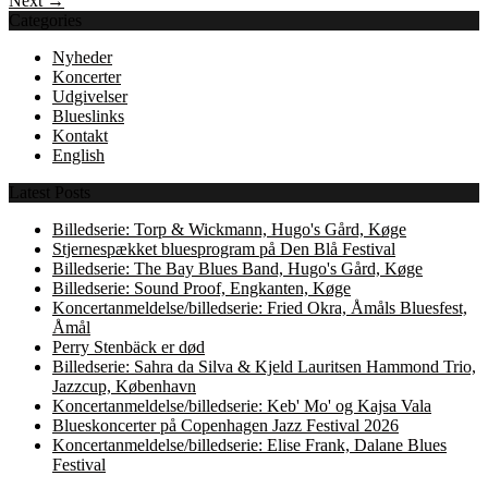
Next →
Categories
Nyheder
Koncerter
Udgivelser
Blueslinks
Kontakt
English
Latest Posts
Billedserie: Torp & Wickmann, Hugo's Gård, Køge
Stjernespækket bluesprogram på Den Blå Festival
Billedserie: The Bay Blues Band, Hugo's Gård, Køge
Billedserie: Sound Proof, Engkanten, Køge
Koncertanmeldelse/billedserie: Fried Okra, Åmåls Bluesfest,
Åmål
Perry Stenbäck er død
Billedserie: Sahra da Silva & Kjeld Lauritsen Hammond Trio,
Jazzcup, København
Koncertanmeldelse/billedserie: Keb' Mo' og Kajsa Vala
Blueskoncerter på Copenhagen Jazz Festival 2026
Koncertanmeldelse/billedserie: Elise Frank, Dalane Blues
Festival