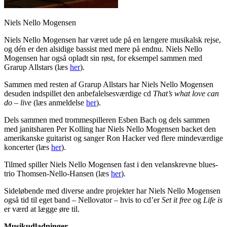
Niels Nello Mogensen
Niels Nello Mogensen har været ude på en længere musikalsk rejse,
og dén er den alsidige bassist med mere på endnu. Niels Nello
Mogensen har også opladt sin røst, for eksempel sammen med
Grarup Allstars (læs
her
).
Sammen med resten af Grarup Allstars har Niels Nello Mogensen
desuden indspillet den anbefalelsesværdige cd
That’s what love can
do – live
(læs anmeldelse
her
).
Dels sammen med trommespilleren Esben Bach og dels sammen
med janitsharen Per Kolling har Niels Nello Mogensen backet den
amerikanske guitarist og sanger Ron Hacker ved flere mindeværdige
koncerter (læs
her
).
Tilmed spiller Niels Nello Mogensen fast i den velanskrevne blues-
trio Thomsen-Nello-Hansen (læs
her
).
Sideløbende med diverse andre projekter har Niels Nello Mogensen
også tid til eget band – Nellovator – hvis to cd’er
Set it free
og
Life is
er værd at lægge øre til.
Musikudladninger