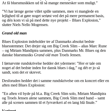
At få bluesmusikken ud til så mange mennesker som muligt.”
”Vi har længe gerne villet spille sammen, men vi manglede en
lejlighed til at gøre noget seriøst ved det på mere permanent basis,
og dén kom vi så på med dette nye projekt – Blues Explosion,”
slutter Niels Nello Mogensen.
Grand old man
Blues Explosion indeholder tre af Danmarks absolut bedste
bluesstemmer. Det drejer sig om Big Creek Slim – alias Marc Rune
– og Miriam Mandipira sammen, plus Danmarks Mr. Blues og den
danske bluesmusiks
Grand old man
Troels Jensen.
I førnævnte rundskrivelse hedder det ydermere: ”Her er tale om
noget af det bedste inden for dansk blues i dag,” og dét er jo så
sandt, som det er skrevet.
Desforuden hedder det i samme rundskrivelse om en koncert eller en
aften med Blues Explosion:
”En aften vil byde på bl.a. Big Creek Slim solo, Miriam Mandipira
og Troels Jensen alene sammen, Big Creek Slim med band – samt
alle på scenen sammen til et fyrværkeri af en lang blå finale.”
Varieret