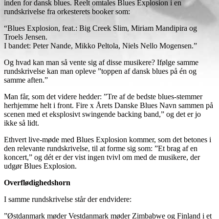
inden for dansk blues. Reelt omtales Blues Explosion i en
rundskrivelse fra orkesterets booker som:
“Blues Explosion, feat.: Big Creek Slim, Miriam Mandipira og
Troels Jensen.
I bandet: Peter Nande, Mikko Peltola, Niels Nello Mogensen.”
Og hvad kan man så vente sig af disse musikere? Ifølge samme
rundskrivelse kan man opleve ”toppen af dansk blues på én og
samme aften.”
Man får, som det videre hedder: ”Tre af de bedste blues-stemmer
herhjemme helt i front. Fire x Årets Danske Blues Navn sammen på
scenen med et eksplosivt swingende backing band,” og det er jo
ikke så lidt.
Ethvert live-møde med Blues Explosion kommer, som det betones i
den relevante rundskrivelse, til at forme sig som: ”Et brag af en
koncert,” og dét er der vist ingen tvivl om med de musikere, der
udgør Blues Explosion.
Overflødighedshorn
I samme rundskrivelse står der endvidere:
”Østdanmark møder Vestdanmark møder Zimbabwe og Finland i et