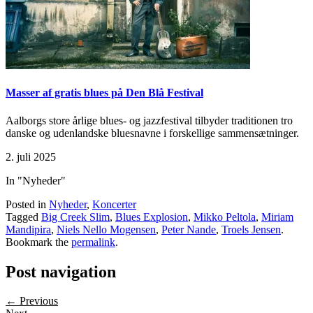
Masser af gratis blues på Den Blå Festival
Aalborgs store årlige blues- og jazzfestival tilbyder traditionen tro
danske og udenlandske bluesnavne i forskellige sammensætninger.
2. juli 2025
In "Nyheder"
Posted in
Nyheder
,
Koncerter
Tagged
Big Creek Slim
,
Blues Explosion
,
Mikko Peltola
,
Miriam
Mandipira
,
Niels Nello Mogensen
,
Peter Nande
,
Troels Jensen
.
Bookmark the
permalink
.
Post navigation
← Previous