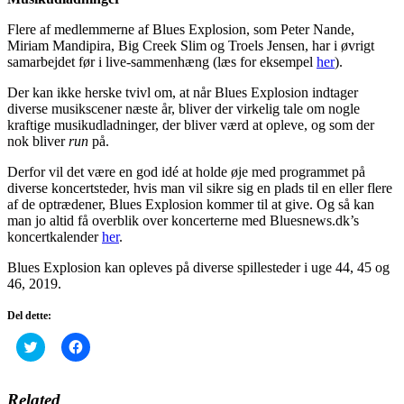
Flere af medlemmerne af Blues Explosion, som Peter Nande,
Miriam Mandipira, Big Creek Slim og Troels Jensen, har i øvrigt
samarbejdet før i live-sammenhæng (læs for eksempel
her
).
Der kan ikke herske tvivl om, at når Blues Explosion indtager
diverse musikscener næste år, bliver der virkelig tale om nogle
kraftige musikudladninger, der bliver værd at opleve, og som der
nok bliver
run
på.
Derfor vil det være en god idé at holde øje med programmet på
diverse koncertsteder, hvis man vil sikre sig en plads til en eller flere
af de optrædener, Blues Explosion kommer til at give. Og så kan
man jo altid få overblik over koncerterne med Bluesnews.dk’s
koncertkalender
her
.
Blues Explosion kan opleves på diverse spillesteder i uge 44, 45 og
46, 2019.
Del dette:
Click
Click
to
to
share
share
on
on
Twitter
Facebook
Related
(Opens
(Opens