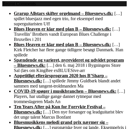
Recent Comments
Grarup Allstars skifter orgelmand – Bluesnews.dk:
[…]
spillet bluesjazz med egen trio, for eksempel med
superguitaristen Uff
Blues Heaven er klar med plan B – Bluesnews.dk:
[…]
Travellin’ Brothers vandt European Blues Challenge i
Bruxelles i 201
Blues Heaven er klar med plan B – Bluesnews.dk:
[…]
Kirk Fletcher har flere gange tidligere besøgt Danmark. Han
spillede
Spændende og varieret, nyrevideret og udvidet program
– Bluesnews.dk:
[…] den 6. maj 2018 i Bygningens Store
Sal (læs om KingBee exBLUESive-arr
Appetitligt efterårsprogram 2020 hos B’Sharp –
Bluesnews.dk:
[…] spillede Jimmy Guldbæk blandt andet
sammen med tangent-troldmanden Ma
COVID-19 spøger i musikbranchen – Bluesnews.dk:
[…]
Players, har utallige gange dannet rytmepar med
trommeslageren Mads An
Ten Years After på Kun for Forrykte Festival –
Bluesnews.dk:
[…] Den nye forsanger og leadguitarist blev
det unge talent Marcus Bonfant
Bluesmusikkens melodi grand prix nærmer sig –
Bluesnews.dk:
[…] europæiske byer og lande. Eksempelvis i