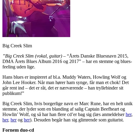
Big Creek Slim
”Big Creek Slim
(vokal, guitar)
– “Årets Danske Bluesnavn 2015,
DMA Årets Blues Album 2016 og 2017” – har en stemme og blues-
feeling uden lige.
Hans blues er inspireret af bl.a. Muddy Waters, Howling Wolf og
John Lee Hooker. Når man hører ham synge, får man et chok! Det
går rent ind – det er råt, det er nærværende – han tryllebinder sit
publikum!”
Big Creek Slim, hvis borgerlige navn er Marc Rune, har en helt unik
stemme, der lyder som en blanding af salig Captain Beefheart og
Howlin’ Wolf, og så har han flere cd’er bag sig (læs anmeldelser
her
,
her
,
her
og
her
). Desuden begår han sig glimrende som guitarist.
Fornem duo-cd