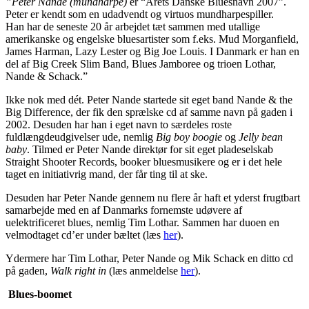
”Peter Nande
(mundharpe)
er “Årets Danske Bluesnavn 2007”.
Peter er kendt som en udadvendt og virtuos mundharpespiller.
Han har de seneste 20 år arbejdet tæt sammen med utallige
amerikanske og engelske bluesartister som f.eks. Mud Morganfield,
James Harman, Lazy Lester og Big Joe Louis. I Danmark er han en
del af Big Creek Slim Band, Blues Jamboree og trioen Lothar,
Nande & Schack.”
Ikke nok med dét. Peter Nande startede sit eget band Nande & the
Big Difference, der fik den sprælske cd af samme navn på gaden i
2002. Desuden har han i eget navn to særdeles roste
fuldlængdeudgivelser ude, nemlig
Big boy boogie
og
Jelly bean
baby
. Tilmed er Peter Nande direktør for sit eget pladeselskab
Straight Shooter Records, booker bluesmusikere og er i det hele
taget en initiativrig mand, der får ting til at ske.
Desuden har Peter Nande gennem nu flere år haft et yderst frugtbart
samarbejde med en af Danmarks fornemste udøvere af
uelektrificeret blues, nemlig Tim Lothar. Sammen har duoen en
velmodtaget cd’er under bæltet (læs
her
).
Ydermere har Tim Lothar, Peter Nande og Mik Schack en ditto cd
på gaden,
Walk right in
(læs anmeldelse
her
).
Blues-boomet